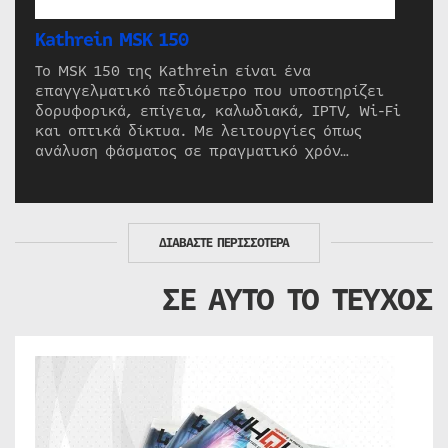
Kathrein MSK 150
Το MSK 150 της Kathrein είναι ένα
επαγγελματικό πεδιόμετρο που υποστηρίζει
δορυφορικά, επίγεια, καλωδιακά, IPTV, Wi-Fi
και οπτικά δίκτυα. Με λειτουργίες όπως
ανάλυση φάσματος σε πραγματικό χρόν…
ΔΙΑΒΑΣΤΕ ΠΕΡΙΣΣΟΤΕΡΑ
ΣΕ ΑΥΤΟ ΤΟ ΤΕΥΧΟΣ