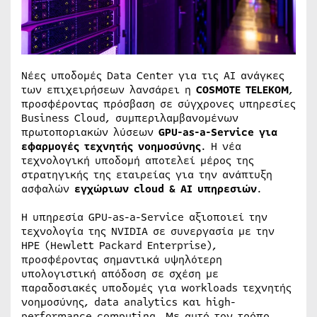
Νέες υποδομές Data Center για τις ΑΙ ανάγκες
των επιχειρήσεων λανσάρει η
COSMOTE TELEKOM
,
προσφέροντας πρόσβαση σε σύγχρονες υπηρεσίες
Business Cloud, συμπεριλαμβανομένων
πρωτοποριακών λύσεων
GPU-as-a-Service για
εφαρμογές τεχνητής νοημοσύνης
. Η νέα
τεχνολογική υποδομή αποτελεί μέρος της
στρατηγικής της εταιρείας για την ανάπτυξη
ασφαλών
εγχώριων
cloud & AI υπηρεσιών
.
Η υπηρεσία GPU-as-a-Service αξιοποιεί την
τεχνολογία της NVIDIA σε συνεργασία με την
HPE (Hewlett Packard Enterprise),
προσφέροντας σημαντικά υψηλότερη
υπολογιστική απόδοση σε σχέση με
παραδοσιακές υποδομές για workloads τεχνητής
νοημοσύνης, data analytics και high-
performance computing. Με αυτό τον τρόπο,