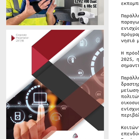
εκπομπ
Παράλλ
παραγω
ενισχύ
πρόγρα
νησιά 
Η πρόο
2025, 
σημαντ
Παράλλ
δραστη
μείωση
πολιτώ
οικοσυ
ενίσχυ
περιβά
Κοιτών
επενδύ