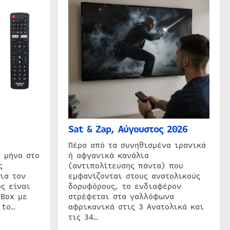
Sat & Zap, Αύγουστος 2026
η
Πέρα από τα συνηθισμένα ιρανικά
 μήνα στο
ή αφγανικά κανάλια
ς
(αντιπολίτευσης πάντα) που
ια τον
εμφανίζονται στους ανατολικούς
ς είναι
δορυφόρους, το ενδιαφέρον
 Box με
στρέφεται στα γαλλόφωνα
 to…
αφρικανικά στις 3 Ανατολικά και
τις 34…