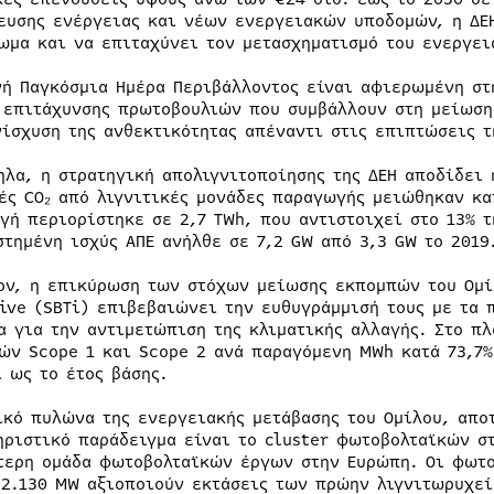
ευσης ενέργειας και νέων ενεργειακών υποδομών, η ΔΕΗ
ωμα και να επιταχύνει τον μετασχηματισμό του ενεργει
νή Παγκόσμια Ημέρα Περιβάλλοντος είναι αφιερωμένη στ
 επιτάχυνσης πρωτοβουλιών που συμβάλλουν στη μείωση
νίσχυση της ανθεκτικότητας απέναντι στις επιπτώσεις τ
ηλα, η στρατηγική απολιγνιτοποίησης της ΔΕΗ αποδίδει 
ές CO₂ από λιγνιτικές μονάδες παραγωγής μειώθηκαν κατ
γή περιορίστηκε σε 2,7 TWh, που αντιστοιχεί στο 13% τ
στημένη ισχύς ΑΠΕ ανήλθε σε 7,2 GW από 3,3 GW το 2019
ον, η επικύρωση των στόχων μείωσης εκπομπών του Ομίλ
tive (SBTi) επιβεβαιώνει την ευθυγράμμισή τους με τα
α για την αντιμετώπιση της κλιματικής αλλαγής. Στο πλ
ών Scope 1 και Scope 2 ανά παραγόμενη MWh κατά 73,7%
ί ως το έτος βάσης.
ικό πυλώνα της ενεργειακής μετάβασης του Ομίλου, απο
ηριστικό παράδειγμα είναι το cluster φωτοβολταϊκών σ
τερη ομάδα φωτοβολταϊκών έργων στην Ευρώπη. Οι φωτο
 2.130 MW αξιοποιούν εκτάσεις των πρώην λιγνιτωρυχεί