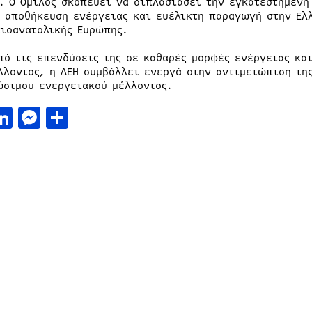
. Ο Όμιλος σκοπεύει να διπλασιάσει την εγκατεστημένη
, αποθήκευση ενέργειας και ευέλικτη παραγωγή στην Ελ
τιοανατολικής Ευρώπης.
πό τις επενδύσεις της σε καθαρές μορφές ενέργειας και
λλοντος, η ΔΕΗ συμβάλλει ενεργά στην αντιμετώπιση της
ώσιμου ενεργειακού μέλλοντος.
acebook
LinkedIn
Messenger
Μοιραστείτε