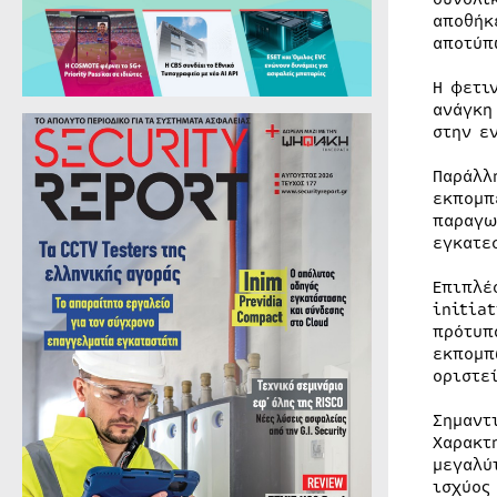
αποθήκ
αποτύπ
Η φετι
ανάγκη
στην ε
Παράλλ
εκπομπ
παραγω
εγκατε
Επιπλέ
initia
πρότυπ
εκπομπ
οριστε
Σημαντ
Χαρακτ
μεγαλύ
ισχύος