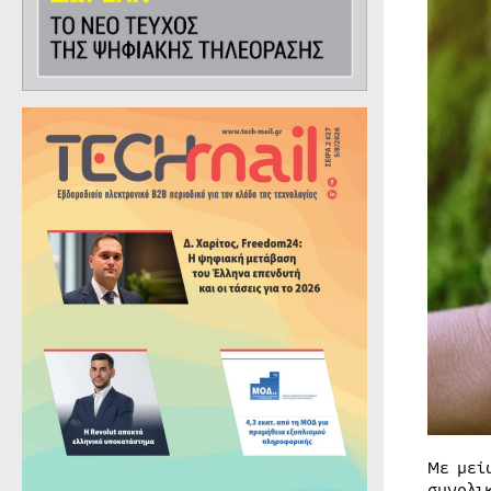
Με μεί
συνολι