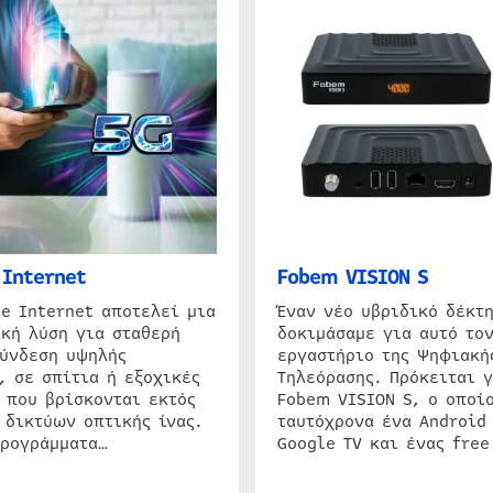
Internet
Fobem VISION S
e Internet αποτελεί μια
Έναν νέο υβριδικό δέκτ
κή λύση για σταθερή
δοκιμάσαμε για αυτό τον
σύνδεση υψηλής
εργαστήριο της Ψηφιακή
, σε σπίτια ή εξοχικές
Τηλεόρασης. Πρόκειται γ
 που βρίσκονται εκτός
Fobem VISION S, ο οποίο
 δικτύων οπτικής ίνας.
ταυτόχρονα ένα Android
προγράμματα…
Google TV και ένας free