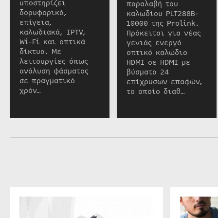
υποστηρίζει
παραλαβή του
δορυφορικά,
καλωδίου PLT288B-
επίγεια,
10000 της Prolink.
καλωδιακά, IPTV,
Πρόκειται για νέας
Wi-Fi και οπτικά
γενιάς ενεργό
δίκτυα. Με
οπτικό καλώδιο
λειτουργίες όπως
HDMI σε HDMI με
ανάλυση φάσματος
βύσματα 24
σε πραγματικό
επίχρυσων επαφών,
χρόν…
το οποίο διαθ…