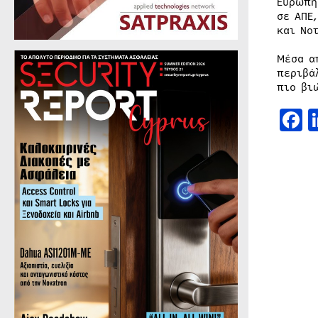
Ευρώπη
σε ΑΠΕ
και Νο
Μέσα α
περιβά
πιο βι
F