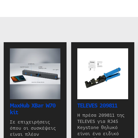
MaxHub XBar W70
TELEVES 209811
kit
Η πρέσα 209811 της
TELEVES για RJ45
Σε επιχειρήσεις
Keystone θηλυκό
όπου οι συσκέψεις
είναι ένα ειδικό
είναι πλέον