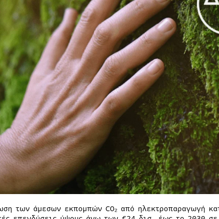
ωση των άμεσων εκπομπών CO₂ από ηλεκτροπαραγωγή κατά
κές επενδύσεις ύψους άνω των €24 δισ. έως το 2030 σ