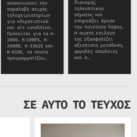
διανομής
ανακοινώνει την
τηλεοπτικού
παραλαβή σειράς
σήματος και
τηλεχειριστηρίων
επηρεάζει άμεσα
για κλιματιστικά
την ποιότητα λήψης.
και air condition.
Η σωστή επιλογή
Πρόκειται για τα K-
της εξασφαλίζει
1000, K-108ES, K-
αξιόπιστη μετάδοση,
2080E, K-3302E και
χαμηλές απώλειες
K-650E, τα οποία
και σ…
προγραμματίζον…
ΣΕ ΑΥΤΟ ΤΟ ΤΕΥΧΟΣ