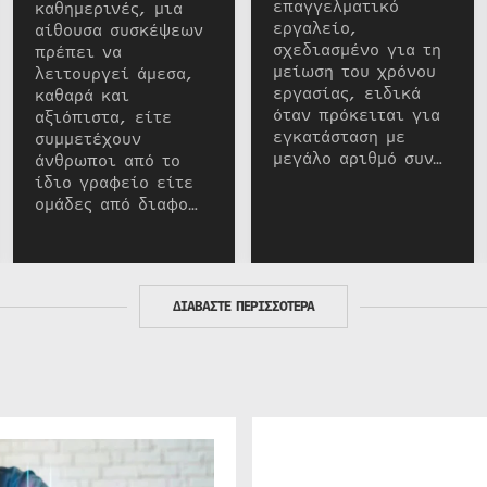
επαγγελματικό
καθημερινές, μια
εργαλείο,
αίθουσα συσκέψεων
σχεδιασμένο για τη
πρέπει να
μείωση του χρόνου
λειτουργεί άμεσα,
εργασίας, ειδικά
καθαρά και
όταν πρόκειται για
αξιόπιστα, είτε
εγκατάσταση με
συμμετέχουν
μεγάλο αριθμό συν…
άνθρωποι από το
ίδιο γραφείο είτε
ομάδες από διαφο…
ΔΙΑΒΑΣΤΕ ΠΕΡΙΣΣΟΤΕΡΑ