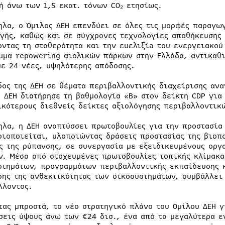
ή άνω των 1,5 εκατ. τόνων CO₂ ετησίως.
ηλα, ο Όμιλος ΔΕΗ επενδύει σε όλες τις μορφές παραγωγ
γής, καθώς και σε σύγχρονες τεχνολογίες αποθήκευσης 
οντας τη σταθερότητα και την ευελιξίa του ενεργειακο
μμα repowering αιολικών πάρκων στην Ελλάδα, αντικαθι
με 24 νέες, υψηλότερης απόδοσης.
δος της ΔΕΗ σε θέματα περιβαλλοντικής διαχείρισης ανα
η ΔΕΗ διατήρησε τη βαθμολογία «Β» στον δείκτη CDP για
ικότερους διεθνείς δείκτες αξιολόγησης περιβαλλοντικ
ηλα, η ΔΕΗ αναπτύσσει πρωτοβουλίες για την προστασία
ριοποιείται, υλοποιώντας δράσεις προστασίας της βιοπ
ς της ρύπανσης, σε συνεργασία με εξειδικευμένους οργ
ν. Μέσα από στοχευμένες πρωτοβουλίες τοπικής κλίμακ
στημάτων, προγραμμάτων περιβαλλοντικής εκπαίδευσης 
σης της ανθεκτικότητας των οικοσυστημάτων, συμβάλλει
λλοντος.
τας μπροστά, το νέο στρατηγικό πλάνο του Ομίλου ΔΕΗ 
σεις ύψους άνω των €24 δισ., ένα από τα μεγαλύτερα ε