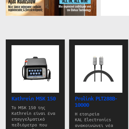
Kathrein MSK 150
Prolink PLT288B-
10000
Το MSK 150 της
Kathrein είναι ένα
Η εταιρεία
επαγγελματικό
KAL Electronics
πεδιόμετρο που
ανακοινώνει νέα