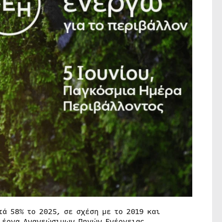
 58% το 2025, σε σχέση με το 2019 και
ε έργα Ανανεώσιμων Πηγών Ενέργειας,