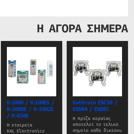
Η ΑΓΟΡΑ ΣΗΜΕΡΑ
K-1000 / K-108ES /
Kathrein ESC30 /
K-2080E / K-3302E
ESD84 / ESD85
/ K-650E
Η πρίζα κεραίας
αποτελεί το τελικό
Η εταιρεία
σημείο κάθε δικτύου
KAL Electronics