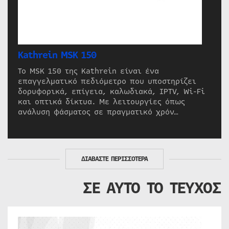
Kathrein MSK 150
Το MSK 150 της Kathrein είναι ένα
επαγγελματικό πεδιόμετρο που υποστηρίζει
δορυφορικά, επίγεια, καλωδιακά, IPTV, Wi-Fi
και οπτικά δίκτυα. Με λειτουργίες όπως
ανάλυση φάσματος σε πραγματικό χρόν…
ΔΙΑΒΑΣΤΕ ΠΕΡΙΣΣΟΤΕΡΑ
ΣΕ ΑΥΤΟ ΤΟ ΤΕΥΧΟΣ