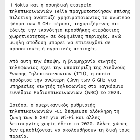
Η Nokia και η σουηδική εταιρεία
τηλεπικοινωνιών Telia πραγματοποίησαν επίσης
πιλοτική ανάπτυξη χρησιμοποιώντας το ανώτερο
φάσμα των 6 GHz πέρυσι, ισχυριζόμενες ότι
έδειξε την ικανότητα προσθήκης «τεράστιας
χωρητικότητας» σε δομημένες περιοχές, ενώ
υψηλή απόδοση μπορεί να επιτευχθεί σε
προαστιακές ή αγροτικές περιοχές.
Από αυτή την άποψη, η βιομηχανία κινητής
τηλεφωνίας έχει την υποστήριξη της Διεθνούς
Ένωσης Τηλεπικοινωνιών (ITU), η οποία
προόρισε την ανώτερη ζώνη των 6 GHz για
υπηρεσίες κινητής τηλεφωνίας στο Παγκόσμιο
Συνέδριο Ραδιοεπικοινωνιών (WRC) το 2023.
Ωστόσο, ο αμερικανικός ρυθμιστής
τηλεπικοινωνιών FCC δέσμευσε ολόκληρη τη
ζώνη των 6 GHz για Wi-Fi και άλλες
λειτουργίες χωρίς άδεια το 2020. Άλλες χώρες
δεν εμποδίζονται να ακολουθήσουν τη δική τους
πορεία.