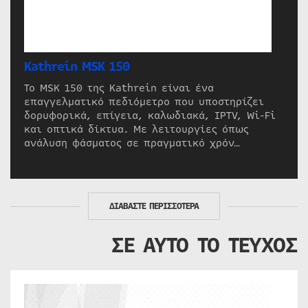
Kathrein MSK 150
Το MSK 150 της Kathrein είναι ένα
επαγγελματικό πεδιόμετρο που υποστηρίζει
δορυφορικά, επίγεια, καλωδιακά, IPTV, Wi-Fi
και οπτικά δίκτυα. Με λειτουργίες όπως
ανάλυση φάσματος σε πραγματικό χρόν…
ΔΙΑΒΑΣΤΕ ΠΕΡΙΣΣΟΤΕΡΑ
ΣΕ ΑΥΤΟ ΤΟ ΤΕΥΧΟΣ