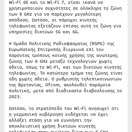
Wi-Fi 6E και το Wi-Fi 7, είναι ικανά να
χρησιμοποιούν συχνότητες σε ολόκληρη τη ζώνη
των 6 GHz για να παρέχουν μεγαλύτερη
απόδοση. Ωστόσο, οι πάροχοι κινητής
τηλεφωνίας εξετάζουν επίσης αυτή τη ζώνη για
υπηρεσίες δικτύων 5G και 6G.
Η Ομάδα Πολιτικής Ραδιοφάσματος (RSPG) της
Ευρωπαϊκής Επιτροπής διερευνά επί του
παρόντος τρόπους κοινής χρήσης της ανώτερης
ζώνης των 6 GHz μεταξύ τεχνολογιών χωρίς
άδεια, όπως το Wi-Fi, και των δικτύων κινητής
τηλεφωνίας. Το κατώτερο τμήμα της ζώνης είναι
ήδη χωρίς άδεια. Ο ρυθμιστής τηλεπικοινωνιών
της Βρετανίας, Ofcom, ακολουθεί παρόμοια
πολιτική, μετά από διαδικασία διαβούλευσης το
2023.
Ωστόσο, το στρατόπεδο του Wi-Fi ανησυχεί ότι
η γερμανική κυβέρνηση ενδέχεται να έχει
αλλάξει στάση για να ευνοήσει την
αποκλειστική χρήση δικτύων κινητής
τηλεφωνίας στην ανώτερη ζώνη των 6 GHz,