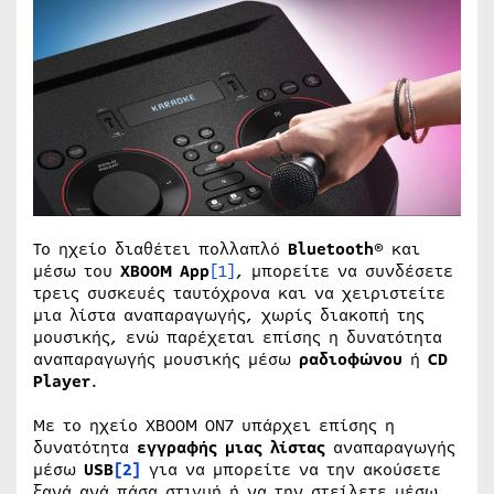
Το ηχείο διαθέτει πολλαπλό
Bluetooth
®
και
μέσω του
XBOOM
App
[1]
, μπορείτε να συνδέσετε
τρεις συσκευές ταυτόχρονα και να χειριστείτε
μια λίστα αναπαραγωγής, χωρίς διακοπή της
μουσικής, ενώ παρέχεται επίσης η δυνατότητα
αναπαραγωγής μουσικής μέσω
ραδιοφώνου
ή
CD
Player
.
Με το ηχείο XBOOM ON7 υπάρχει επίσης η
δυνατότητα
εγγραφής μιας λίστας
αναπαραγωγής
μέσω
USB
[2]
για να μπορείτε να την ακούσετε
ξανά ανά πάσα στιγμή ή να την στείλετε μέσω