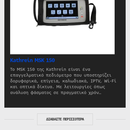
Kathrein MSK 150
Το MSK 150 της Kathrein είναι ένα
επαγγελματικό πεδιόμετρο που υποστηρίζει
δορυφορικά, επίγεια, καλωδιακά, IPTV, Wi-Fi
και οπτικά δίκτυα. Με λειτουργίες όπως
ανάλυση φάσματος σε πραγματικό χρόν…
ΔΙΑΒΑΣΤΕ ΠΕΡΙΣΣΟΤΕΡΑ