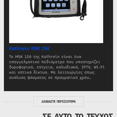
Kathrein MSK 150
Το MSK 150 της Kathrein είναι ένα
επαγγελματικό πεδιόμετρο που υποστηρίζει
δορυφορικά, επίγεια, καλωδιακά, IPTV, Wi-Fi
και οπτικά δίκτυα. Με λειτουργίες όπως
ανάλυση φάσματος σε πραγματικό χρόν…
ΔΙΑΒΑΣΤΕ ΠΕΡΙΣΣΟΤΕΡΑ
ΣΕ ΑΥΤΟ ΤΟ ΤΕΥΧΟΣ