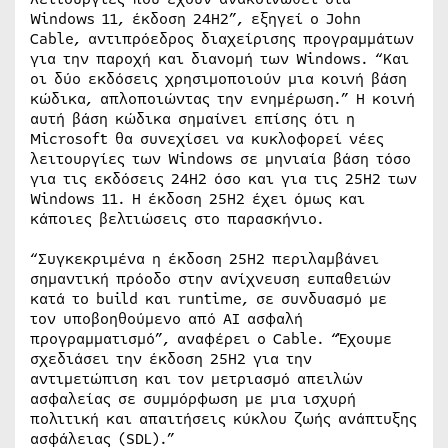
Windows 11, έκδοση 24H2”, εξηγεί ο John
Cable, αντιπρόεδρος διαχείρισης προγραμμάτων
για την παροχή και διανομή των Windows. “Και
οι δύο εκδόσεις χρησιμοποιούν μια κοινή βάση
κώδικα, απλοποιώντας την ενημέρωση.” Η κοινή
αυτή βάση κώδικα σημαίνει επίσης ότι η
Microsoft θα συνεχίσει να κυκλοφορεί νέες
λειτουργίες των Windows σε μηνιαία βάση τόσο
για τις εκδόσεις 24H2 όσο και για τις 25H2 των
Windows 11. Η έκδοση 25H2 έχει όμως και
κάποιες βελτιώσεις στο παρασκήνιο.
“Συγκεκριμένα η έκδοση 25H2 περιλαμβάνει
σημαντική πρόοδο στην ανίχνευση ευπαθειών
κατά το build και runtime, σε συνδυασμό με
τον υποβοηθούμενο από AI ασφαλή
προγραμματισμό”, αναφέρει ο Cable. “Έχουμε
σχεδιάσει την έκδοση 25H2 για την
αντιμετώπιση και τον μετριασμό απειλών
ασφαλείας σε συμμόρφωση με μια ισχυρή
πολιτική και απαιτήσεις κύκλου ζωής ανάπτυξης
ασφάλειας (SDL).”