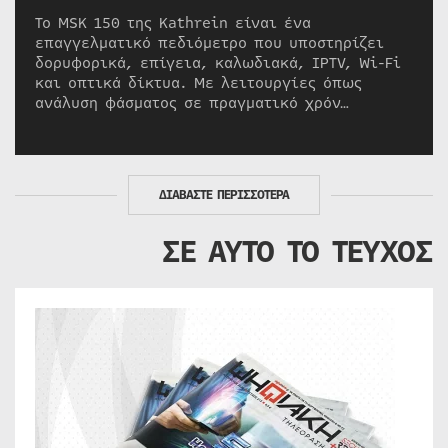
Το MSK 150 της Kathrein είναι ένα
επαγγελματικό πεδιόμετρο που υποστηρίζει
δορυφορικά, επίγεια, καλωδιακά, IPTV, Wi-Fi
και οπτικά δίκτυα. Με λειτουργίες όπως
ανάλυση φάσματος σε πραγματικό χρόν…
ΔΙΑΒΑΣΤΕ ΠΕΡΙΣΣΟΤΕΡΑ
ΣΕ ΑΥΤΟ ΤΟ ΤΕΥΧΟΣ