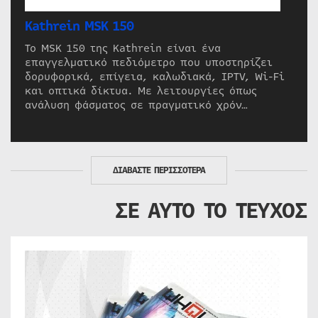
Kathrein MSK 150
Το MSK 150 της Kathrein είναι ένα
επαγγελματικό πεδιόμετρο που υποστηρίζει
δορυφορικά, επίγεια, καλωδιακά, IPTV, Wi-Fi
και οπτικά δίκτυα. Με λειτουργίες όπως
ανάλυση φάσματος σε πραγματικό χρόν…
ΔΙΑΒΑΣΤΕ ΠΕΡΙΣΣΟΤΕΡΑ
ΣΕ ΑΥΤΟ ΤΟ ΤΕΥΧΟΣ