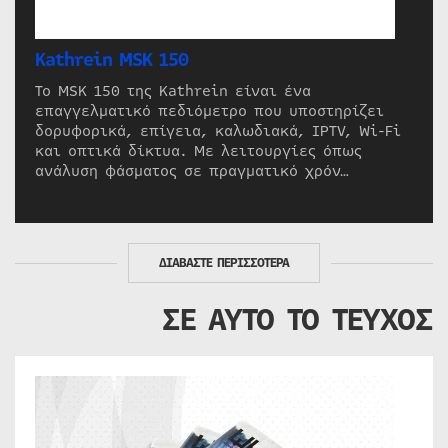
Kathrein MSK 150
Το MSK 150 της Kathrein είναι ένα
επαγγελματικό πεδιόμετρο που υποστηρίζει
δορυφορικά, επίγεια, καλωδιακά, IPTV, Wi-Fi
και οπτικά δίκτυα. Με λειτουργίες όπως
ανάλυση φάσματος σε πραγματικό χρόν…
ΔΙΑΒΑΣΤΕ ΠΕΡΙΣΣΟΤΕΡΑ
ΣΕ ΑΥΤΟ ΤΟ ΤΕΥΧΟΣ