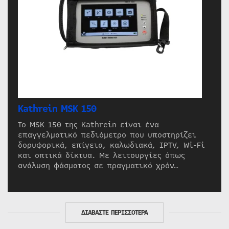
Kathrein MSK 150
Το MSK 150 της Kathrein είναι ένα
επαγγελματικό πεδιόμετρο που υποστηρίζει
δορυφορικά, επίγεια, καλωδιακά, IPTV, Wi-Fi
και οπτικά δίκτυα. Με λειτουργίες όπως
ανάλυση φάσματος σε πραγματικό χρόν…
ΔΙΑΒΑΣΤΕ ΠΕΡΙΣΣΟΤΕΡΑ