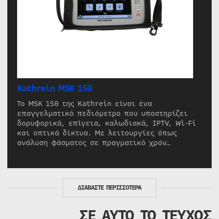
Kathrein MSK 150
Το MSK 150 της Kathrein είναι ένα
επαγγελματικό πεδιόμετρο που υποστηρίζει
δορυφορικά, επίγεια, καλωδιακά, IPTV, Wi-Fi
και οπτικά δίκτυα. Με λειτουργίες όπως
ανάλυση φάσματος σε πραγματικό χρόν…
ΔΙΑΒΑΣΤΕ ΠΕΡΙΣΣΟΤΕΡΑ
ΣΕ ΑΥΤΟ ΤΟ ΤΕΥΧΟΣ