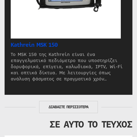
Kathrein MSK 150
Το MSK 150 της Kathrein είναι ένα
επαγγελματικό πεδιόμετρο που υποστηρίζει
δορυφορικά, επίγεια, καλωδιακά, IPTV, Wi-Fi
και οπτικά δίκτυα. Με λειτουργίες όπως
ανάλυση φάσματος σε πραγματικό χρόν…
ΔΙΑΒΑΣΤΕ ΠΕΡΙΣΣΟΤΕΡΑ
ΣΕ ΑΥΤΟ ΤΟ ΤΕΥΧΟΣ