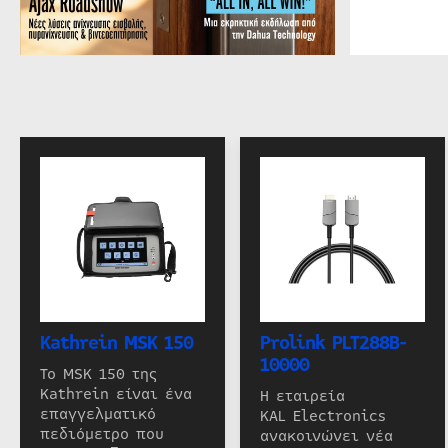
Kathrein MSK 150
Prolink PLT288B-
10000
Το MSK 150 της
Kathrein είναι ένα
Η εταιρεία
επαγγελματικό
KAL Electronics
πεδιόμετρο που
ανακοινώνει νέα