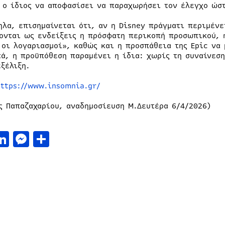
 ο ίδιος να αποφασίσει να παραχωρήσει τον έλεγχο ώστ
ηλα, επισημαίνεται ότι, αν η Disney πράγματι περιμένε
ονται ως ενδείξεις η πρόσφατη περικοπή προσωπικού, η
 οι λογαριασμοί», καθώς και η προσπάθεια της Epic να 
τά, η προϋπόθεση παραμένει η ίδια: χωρίς τη συναίνεσ
εξέλιξη.
https://www.insomnia.gr/
ς Παπαζαχαρίου, αναδημοσίευση Μ.Δευτέρα 6/4/2026)
acebook
LinkedIn
Messenger
Μοιραστείτε