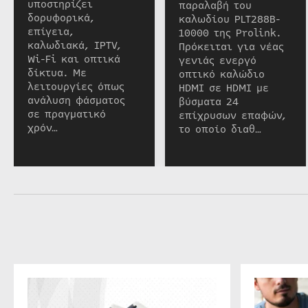
υποστηρίζει
παραλαβή του
δορυφορικά,
καλωδίου PLT288B-
επίγεια,
10000 της Prolink.
καλωδιακά, IPTV,
Πρόκειται για νέας
Wi-Fi και οπτικά
γενιάς ενεργό
δίκτυα. Με
οπτικό καλώδιο
λειτουργίες όπως
HDMI σε HDMI με
ανάλυση φάσματος
βύσματα 24
σε πραγματικό
επίχρυσων επαφών,
χρόν…
το οποίο διαθ…