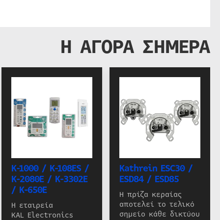
Η ΑΓΟΡΑ ΣΗΜΕΡΑ
K-1000 / K-108ES /
Kathrein ESC30 /
K-2080E / K-3302E
ESD84 / ESD85
/ K-650E
Η πρίζα κεραίας
αποτελεί το τελικό
Η εταιρεία
σημείο κάθε δικτύου
KAL Electronics