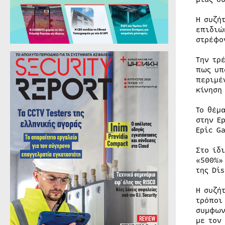
Η συζή
επιδιώ
στρέφο
Την τρ
πως υπ
περιμέ
κίνηση
Το θέμ
στην E
Epic G
Στο ίδ
«500%»
της Di
Η συζή
τρόποι
συμφων
με τον