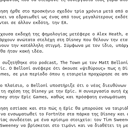
τηση ήρθε στο προσκήνιο σχεδόν τρία χρόνια μετά από α
κει να εδραιωθεί ως ένας από τους μεγαλύτερους εκδότ
νται σε άλλον εκδότη, την EA.
έχουσα εκδοχή της φημολογίας μετέφερε ο Alex Heath, e
άρχουν ανώτατα στελέχη στη Disney που θέλουν την ετα
νουν την κατάλληλη στιγμή. Σύμφωνα με τον ίδιο, υπάρ
 θα ήταν κακή ιδέα.
α συζητήθηκε στο podcast, The Town με τον Matt Bellon
pic. Ο Belloni ανέφερε ότι άκουσε «ψιθύρους» πως η Di
ames, σε μια περίοδο όπου η εταιρεία προχώρησε σε απ
ιο πλαίσιο, ο Belloni υποστήριξε ότι ο νέος διευθύνων 
 τη σχέση της Disney με την Epic. Η συνεργασία αυτή έ
sney στην Epic Games, καθώς και πρόσφατη ενσωμάτωση 
τηση εστίασε και στο πώς η Epic θα μπορούσε να ταιριά
 να ενσωματωθεί το Fortnite στα πάρκα της Disney και 
ίας συνδέεται με ένα κρίσιμο στοιχείο: τον Tim Sween
 Sweeney να βρίσκεται στο τιμόνι και να διαθέτει τη μ