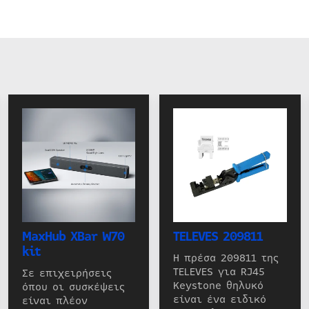
MaxHub XBar W70
TELEVES 209811
kit
Η πρέσα 209811 της
TELEVES για RJ45
Σε επιχειρήσεις
Keystone θηλυκό
όπου οι συσκέψεις
είναι ένα ειδικό
είναι πλέον