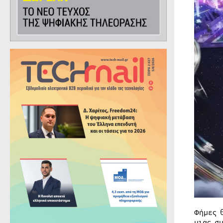
Φήμες 
μιας σ