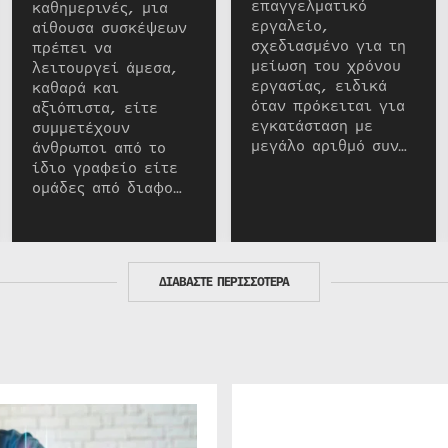
επαγγελματικό
καθημερινές, μια
εργαλείο,
αίθουσα συσκέψεων
σχεδιασμένο για τη
πρέπει να
μείωση του χρόνου
λειτουργεί άμεσα,
εργασίας, ειδικά
καθαρά και
όταν πρόκειται για
αξιόπιστα, είτε
εγκατάσταση με
συμμετέχουν
μεγάλο αριθμό συν…
άνθρωποι από το
ίδιο γραφείο είτε
ομάδες από διαφο…
ΔΙΑΒΑΣΤΕ ΠΕΡΙΣΣΟΤΕΡΑ