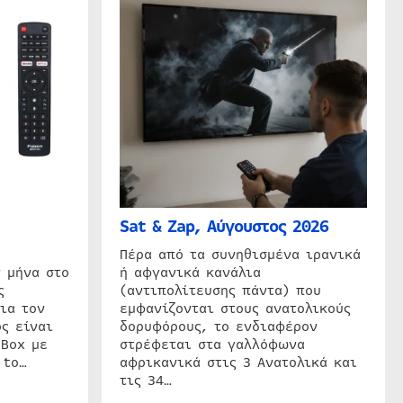
Sat & Zap, Αύγουστος 2026
η
Πέρα από τα συνηθισμένα ιρανικά
 μήνα στο
ή αφγανικά κανάλια
ς
(αντιπολίτευσης πάντα) που
ια τον
εμφανίζονται στους ανατολικούς
ς είναι
δορυφόρους, το ενδιαφέρον
 Box με
στρέφεται στα γαλλόφωνα
 to…
αφρικανικά στις 3 Ανατολικά και
τις 34…