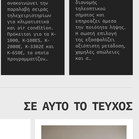
διανομής
ανακοινώνει την
τηλεοπτικού
παραλαβή σειράς
σήματος και
τηλεχειριστηρίων
επηρεάζει άμεσα
για κλιματιστικά
την ποιότητα λήψης.
και air condition.
Η σωστή επιλογή
Πρόκειται για τα K-
της εξασφαλίζει
1000, K-108ES, K-
αξιόπιστη μετάδοση,
2080E, K-3302E και
χαμηλές απώλειες
K-650E, τα οποία
και σ…
προγραμματίζον…
ΣΕ ΑΥΤΟ ΤΟ ΤΕΥΧΟΣ