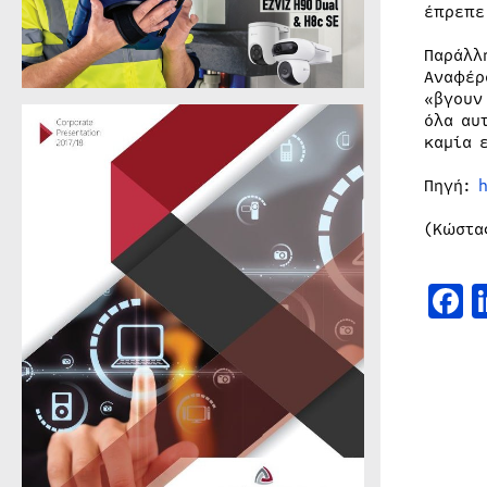
έπρεπε
Παράλλ
Αναφέρ
«βγουν
όλα αυ
καμία 
Πηγή:
(Κώστα
F