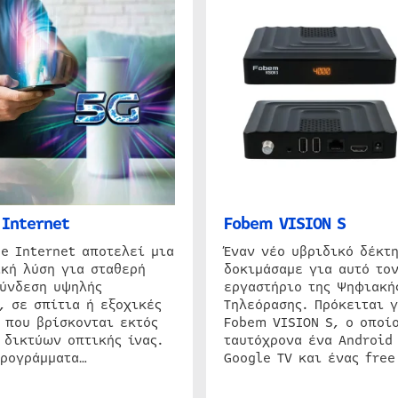
Internet
Fobem VISION S
e Internet αποτελεί μια
Έναν νέο υβριδικό δέκτ
κή λύση για σταθερή
δοκιμάσαμε για αυτό τον
σύνδεση υψηλής
εργαστήριο της Ψηφιακή
, σε σπίτια ή εξοχικές
Τηλεόρασης. Πρόκειται γ
 που βρίσκονται εκτός
Fobem VISION S, ο οποίο
 δικτύων οπτικής ίνας.
ταυτόχρονα ένα Android
προγράμματα…
Google TV και ένας free