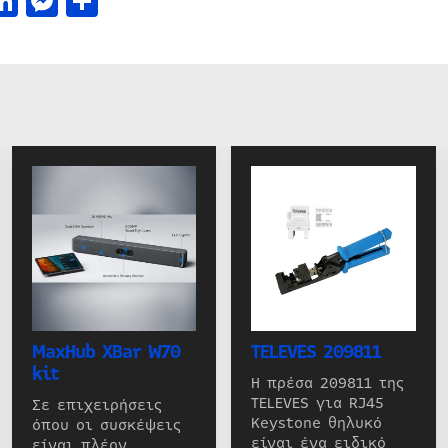
acebook
LinkedIn
Messenger
Μοιραστείτε
MaxHub XBar W70
TELEVES 209811
kit
Η πρέσα 209811 της
TELEVES για RJ45
Σε επιχειρήσεις
Keystone θηλυκό
όπου οι συσκέψεις
είναι ένα ειδικό
είναι πλέον