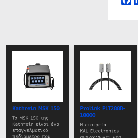
F
Kathrein MSK 150
Prolink PLT288B-
10000
Το MSK 150 της
Kathrein είναι ένα
Η εταιρεία
επαγγελματικό
KAL Electronics
πεδιόμετρο που
ανακοινώνει νέα