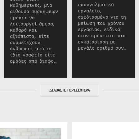
επαγγελματικό
καθημερινές, μια
εργαλείο,
αίθουσα συσκέψεων
σχεδιασμένο για τη
πρέπει να
μείωση του χρόνου
λειτουργεί άμεσα,
εργασίας, ειδικά
καθαρά και
όταν πρόκειται για
αξιόπιστα, είτε
εγκατάσταση με
συμμετέχουν
μεγάλο αριθμό συν…
άνθρωποι από το
ίδιο γραφείο είτε
ομάδες από διαφο…
ΔΙΑΒΑΣΤΕ ΠΕΡΙΣΣΟΤΕΡΑ