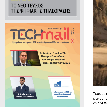
Τέσσερ
μικρό 
αναδιπ