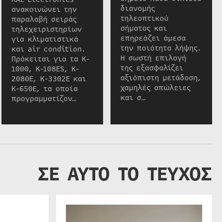
διανομής
ανακοινώνει την
τηλεοπτικού
παραλαβή σειράς
σήματος και
τηλεχειριστηρίων
επηρεάζει άμεσα
για κλιματιστικά
την ποιότητα λήψης.
και air condition.
Η σωστή επιλογή
Πρόκειται για τα K-
της εξασφαλίζει
1000, K-108ES, K-
αξιόπιστη μετάδοση,
2080E, K-3302E και
χαμηλές απώλειες
K-650E, τα οποία
και σ…
προγραμματίζον…
ΣΕ ΑΥΤΟ ΤΟ ΤΕΥΧΟΣ