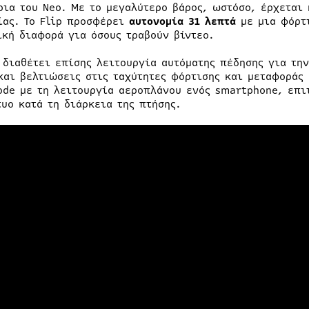
ρια του Neo. Με το μεγαλύτερο βάρος, ωστόσο, έρχεται 
ίας. Το Flip προσφέρει
αυτονομία 31 λεπτά
με μια φόρτι
ική διαφορά για όσους τραβούν βίντεο.
p διαθέτει επίσης λειτουργία αυτόματης πέδησης για τ
και βελτιώσεις στις ταχύτητες φόρτισης και μεταφοράς 
ode με τη λειτουργία αεροπλάνου ενός smartphone, επι
τυο κατά τη διάρκεια της πτήσης.