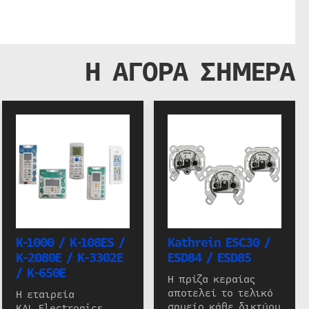
Η ΑΓΟΡΑ ΣΗΜΕΡΑ
K-1000 / K-108ES /
Kathrein ESC30 /
K-2080E / K-3302E
ESD84 / ESD85
/ K-650E
Η πρίζα κεραίας
αποτελεί το τελικό
Η εταιρεία
σημείο κάθε δικτύου
KAL Electronics