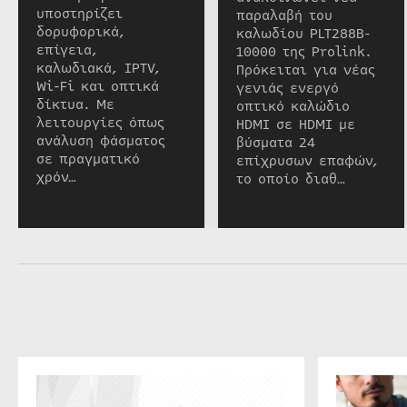
υποστηρίζει
παραλαβή του
δορυφορικά,
καλωδίου PLT288B-
επίγεια,
10000 της Prolink.
καλωδιακά, IPTV,
Πρόκειται για νέας
Wi-Fi και οπτικά
γενιάς ενεργό
δίκτυα. Με
οπτικό καλώδιο
λειτουργίες όπως
HDMI σε HDMI με
ανάλυση φάσματος
βύσματα 24
σε πραγματικό
επίχρυσων επαφών,
χρόν…
το οποίο διαθ…