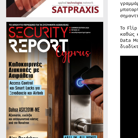
γραμμά
μπαταρ
σημαντ
Το Fli
καθώς 
Data M
διαδίκ