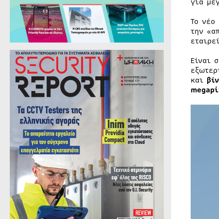
για μέ
Το νέο
την «α
εταιρε
Είναι 
εξωτερ
και
βίν
megapi