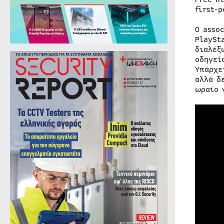
first-
O asso
PlaySt
διαλέξ
οδηγεί
Υπάρχε
αλλά δ
ωραίο 