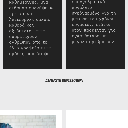
επαγγελματικό
καθημερινές, μια
εργαλείο,
αίθουσα συσκέψεων
σχεδιασμένο για τη
πρέπει να
μείωση του χρόνου
λειτουργεί άμεσα,
εργασίας, ειδικά
καθαρά και
όταν πρόκειται για
αξιόπιστα, είτε
εγκατάσταση με
συμμετέχουν
μεγάλο αριθμό συν…
άνθρωποι από το
ίδιο γραφείο είτε
ομάδες από διαφο…
ΔΙΑΒΑΣΤΕ ΠΕΡΙΣΣΟΤΕΡΑ