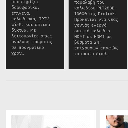
υποστηρίζει
παραλαβή του
δορυφορικά,
καλωδίου PLT288B-
επίγεια,
10000 της Prolink.
καλωδιακά, IPTV,
Πρόκειται για νέας
Wi-Fi και οπτικά
γενιάς ενεργό
δίκτυα. Με
οπτικό καλώδιο
λειτουργίες όπως
HDMI σε HDMI με
ανάλυση φάσματος
βύσματα 24
σε πραγματικό
επίχρυσων επαφών,
χρόν…
το οποίο διαθ…