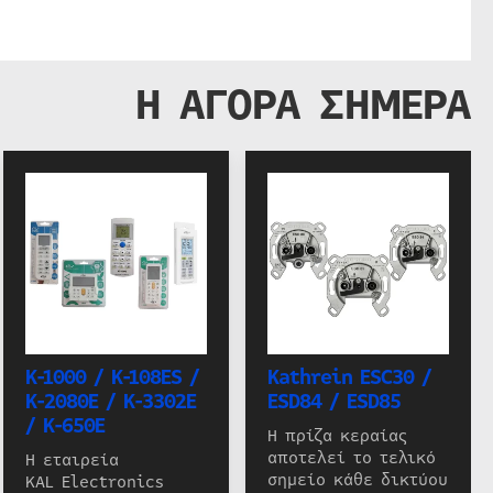
Η ΑΓΟΡΑ ΣΗΜΕΡΑ
K-1000 / K-108ES /
Kathrein ESC30 /
K-2080E / K-3302E
ESD84 / ESD85
/ K-650E
Η πρίζα κεραίας
αποτελεί το τελικό
Η εταιρεία
σημείο κάθε δικτύου
KAL Electronics