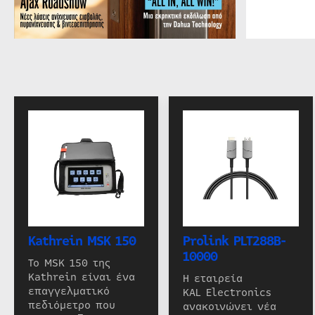
Kathrein MSK 150
Prolink PLT288B-
10000
Το MSK 150 της
Kathrein είναι ένα
Η εταιρεία
επαγγελματικό
KAL Electronics
πεδιόμετρο που
ανακοινώνει νέα