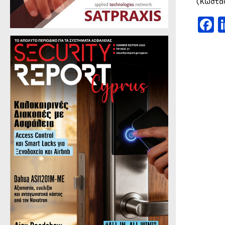
(Κώστα
F