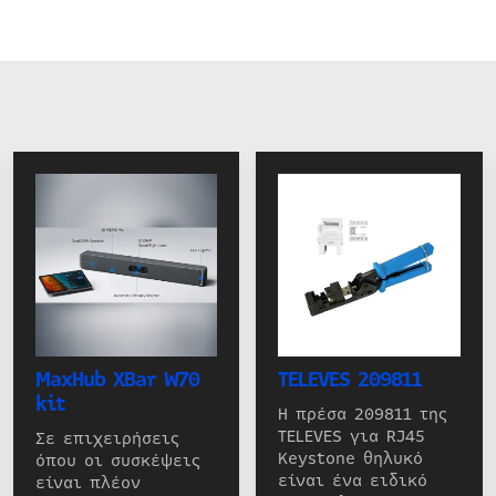
MaxHub XBar W70
TELEVES 209811
kit
Η πρέσα 209811 της
TELEVES για RJ45
Σε επιχειρήσεις
Keystone θηλυκό
όπου οι συσκέψεις
είναι ένα ειδικό
είναι πλέον