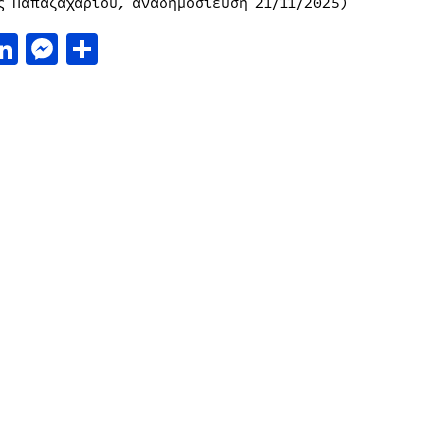
ς Παπαζαχαρίου, αναδημοσίευση 21/11/2025)
acebook
LinkedIn
Messenger
Μοιραστείτε