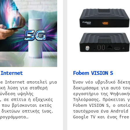
Internet
Fobem VISION S
e Internet αποτελεί μια
Έναν νέο υβριδικό δέκτ
κή λύση για σταθερή
δοκιμάσαμε για αυτό τον
σύνδεση υψηλής
εργαστήριο της Ψηφιακή
, σε σπίτια ή εξοχικές
Τηλεόρασης. Πρόκειται γ
 που βρίσκονται εκτός
Fobem VISION S, ο οποίο
 δικτύων οπτικής ίνας.
ταυτόχρονα ένα Android
προγράμματα…
Google TV και ένας free