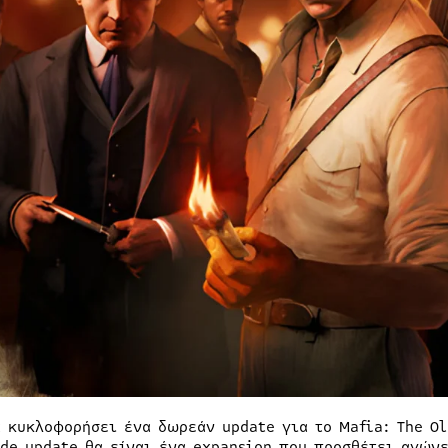
α κυκλοφορήσει ένα δωρεάν update για το Mafia: The Ol
ide update θα είναι ένα expansion που προσθέτει αγών