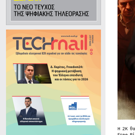
Η 2K θ
Free R