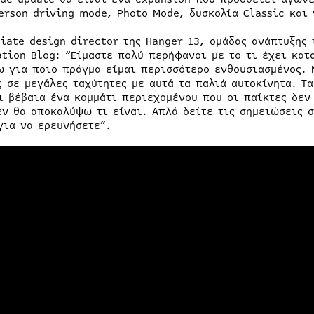
person driving mode, Photo Mode, δυσκολία Classic και 
ciate design director της Hanger 13, ομάδας ανάπτυξης
ation Blog: “Είμαστε πολύ περήφανοι με το τι έχει κατ
ω για ποιο πράγμα είμαι περισσότερο ενθουσιασμένος. 
ς σε μεγάλες ταχύτητες με αυτά τα παλιά αυτοκίνητα. Τ
ι βέβαια ένα κομμάτι περιεχομένου που οι παίκτες δεν 
εν θα αποκαλύψω τι είναι. Απλά δείτε τις σημειώσεις σ
για να ερευνήσετε”.