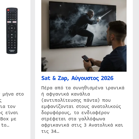
Sat & Zap, Αύγουστος 2026
η
Πέρα από τα συνηθισμένα ιρανικά
 μήνα στο
ή αφγανικά κανάλια
ς
(αντιπολίτευσης πάντα) που
ια τον
εμφανίζονται στους ανατολικούς
ς είναι
δορυφόρους, το ενδιαφέρον
 Box με
στρέφεται στα γαλλόφωνα
 to…
αφρικανικά στις 3 Ανατολικά και
τις 34…