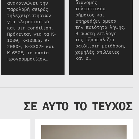
διανομής
ανακοινώνει την
τηλεοπτικού
παραλαβή σειράς
σήματος και
τηλεχειριστηρίων
επηρεάζει άμεσα
για κλιματιστικά
την ποιότητα λήψης.
και air condition.
Η σωστή επιλογή
Πρόκειται για τα K-
της εξασφαλίζει
1000, K-108ES, K-
αξιόπιστη μετάδοση,
2080E, K-3302E και
χαμηλές απώλειες
K-650E, τα οποία
και σ…
προγραμματίζον…
ΣΕ ΑΥΤΟ ΤΟ ΤΕΥΧΟΣ