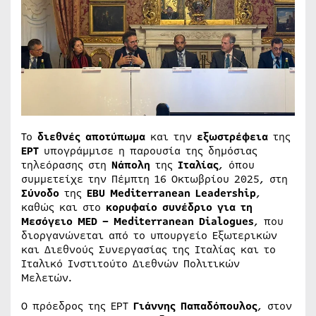
Το
διεθνές αποτύπωμα
και την
εξωστρέφεια
της
ΕΡΤ
υπογράμμισε η παρουσία της δημόσιας
τηλεόρασης στη
Νάπολη
της
Ιταλίας
, όπου
συμμετείχε την Πέμπτη 16 Οκτωβρίου 2025, στη
Σύνοδο
της
EBU Mediterranean Leadership
,
καθώς και στο
κορυφαίο συνέδριο για τη
Μεσόγειο MED – Mediterranean Dialogues
, που
διοργανώνεται από το υπουργείο Εξωτερικών
και Διεθνούς Συνεργασίας της Ιταλίας και το
Ιταλικό Ινστιτούτο Διεθνών Πολιτικών
Μελετών.
Ο πρόεδρος της ΕΡΤ
Γιάννης Παπαδόπουλος
, στον