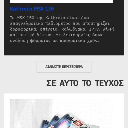
Kathrein MSK 150
Το MSK 150 της Kathrein είναι ένα
επαγγελματικό πεδιόμετρο που υποστηρίζει
δορυφορικά, επίγεια, καλωδιακά, IPTV, Wi-Fi
και οπτικά δίκτυα. Με λειτουργίες όπως
ανάλυση φάσματος σε πραγματικό χρόν…
ΔΙΑΒΑΣΤΕ ΠΕΡΙΣΣΟΤΕΡΑ
ΣΕ ΑΥΤΟ ΤΟ ΤΕΥΧΟΣ