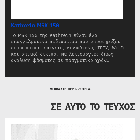
Kathrein MSK 150
Το MSK 150 της Kathrein είναι ένα
επαγγελματικό πεδιόμετρο που υποστηρίζει
δορυφορικά, επίγεια, καλωδιακά, IPTV, Wi-Fi
και οπτικά δίκτυα. Με λειτουργίες όπως
ανάλυση φάσματος σε πραγματικό χρόν…
ΔΙΑΒΑΣΤΕ ΠΕΡΙΣΣΟΤΕΡΑ
ΣΕ ΑΥΤΟ ΤΟ ΤΕΥΧΟΣ