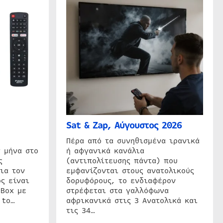
Sat & Zap, Αύγουστος 2026
η
Πέρα από τα συνηθισμένα ιρανικά
 μήνα στο
ή αφγανικά κανάλια
ς
(αντιπολίτευσης πάντα) που
ια τον
εμφανίζονται στους ανατολικούς
ς είναι
δορυφόρους, το ενδιαφέρον
 Box με
στρέφεται στα γαλλόφωνα
 to…
αφρικανικά στις 3 Ανατολικά και
τις 34…