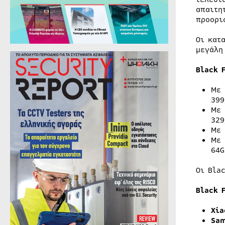
απαιτη
προορι
Οι κατ
μεγάλη
Black
F
Με 
399
Με 
32
Με 
Με 
64G
Οι Bla
Black 
Xia
Sam