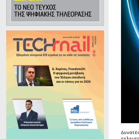
Δυνατέ
τελευτ