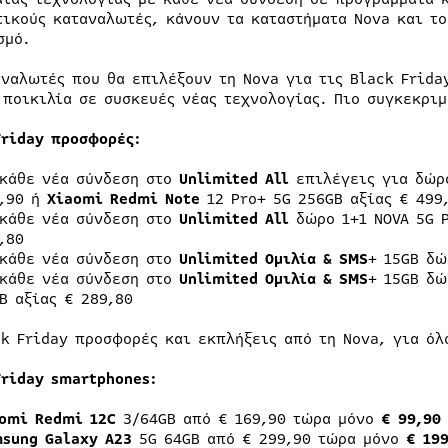
τικούς καταναλωτές, κάνουν τα καταστήματα Nova και το
σμό.
αναλωτές που θα επιλέξουν τη Nova για τις Black Frida
 ποικιλία σε συσκευές νέας τεχνολογίας. Πιο συγκεκριμ
riday
προσφορές:
κάθε νέα σύνδεση στο
Unlimited
All
επιλέγεις για δώρ
,90 ή
Xiaomi
Redmi
Note
12 Pro+ 5G 256GB αξίας € 499
κάθε νέα σύνδεση στο
Unlimited
All
δώρο 1+1 NO
9,80
κάθε νέα σύνδεση στο
Unlimited
Ομιλία
&
SMS
+ 15GB δ
κάθε νέα σύνδεση στο
Unlimited
Ομιλία & SMS
+ 15GB δ
B αξίας € 289,80
ck Friday προσφορές και εκπλήξεις από τη Nova, για όλ
Friday smartphones:
omi Redmi 12C
3/64GB από € 169,90 τώρα μόνο
€ 99,90
sung Galaxy A23
5G 64GB από € 299,90 τώρα μόνο
€ 19