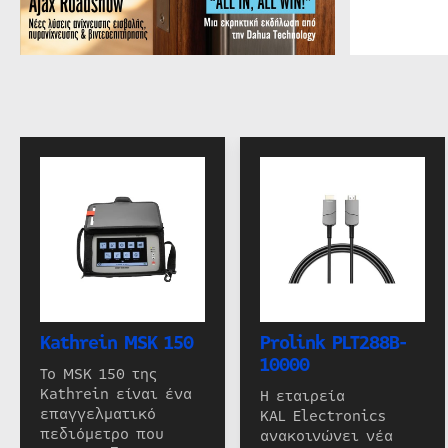
Kathrein MSK 150
Prolink PLT288B-
10000
Το MSK 150 της
Kathrein είναι ένα
Η εταιρεία
επαγγελματικό
KAL Electronics
πεδιόμετρο που
ανακοινώνει νέα