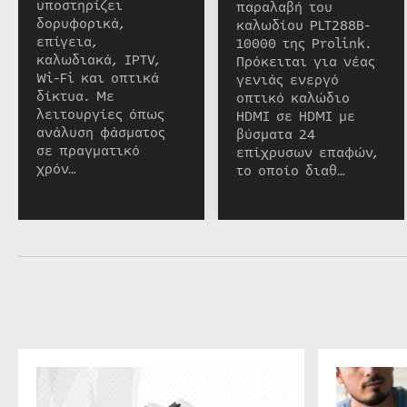
υποστηρίζει
παραλαβή του
δορυφορικά,
καλωδίου PLT288B-
επίγεια,
10000 της Prolink.
καλωδιακά, IPTV,
Πρόκειται για νέας
Wi-Fi και οπτικά
γενιάς ενεργό
δίκτυα. Με
οπτικό καλώδιο
λειτουργίες όπως
HDMI σε HDMI με
ανάλυση φάσματος
βύσματα 24
σε πραγματικό
επίχρυσων επαφών,
χρόν…
το οποίο διαθ…