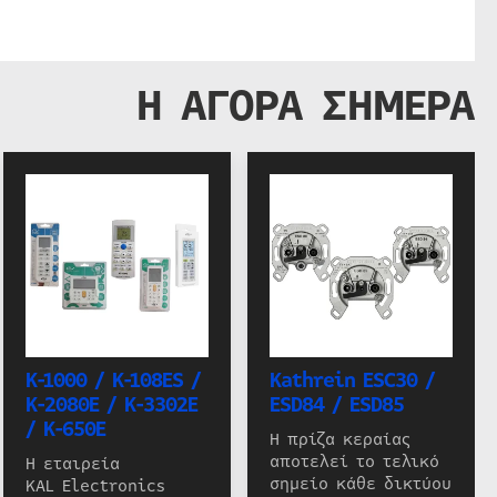
Η ΑΓΟΡΑ ΣΗΜΕΡΑ
K-1000 / K-108ES /
Kathrein ESC30 /
K-2080E / K-3302E
ESD84 / ESD85
/ K-650E
Η πρίζα κεραίας
αποτελεί το τελικό
Η εταιρεία
σημείο κάθε δικτύου
KAL Electronics