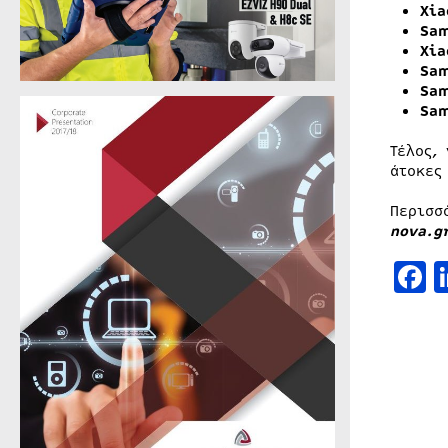
Xia
Sam
Xia
Sam
Sam
Sam
Τέλος,
άτοκες
Περισσ
nova.g
F