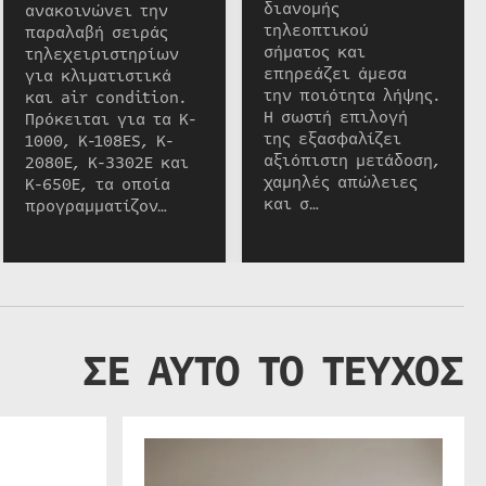
διανομής
ανακοινώνει την
τηλεοπτικού
παραλαβή σειράς
σήματος και
τηλεχειριστηρίων
επηρεάζει άμεσα
για κλιματιστικά
την ποιότητα λήψης.
και air condition.
Η σωστή επιλογή
Πρόκειται για τα K-
της εξασφαλίζει
1000, K-108ES, K-
αξιόπιστη μετάδοση,
2080E, K-3302E και
χαμηλές απώλειες
K-650E, τα οποία
και σ…
προγραμματίζον…
ΣΕ ΑΥΤΟ ΤΟ ΤΕΥΧΟΣ