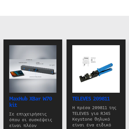
MaxHub XBar W70
TELEVES 209811
kit
Η πρέσα 209811 της
TELEVES για RJ45
Σε επιχειρήσεις
Keystone θηλυκό
όπου οι συσκέψεις
είναι ένα ειδικό
είναι πλέον