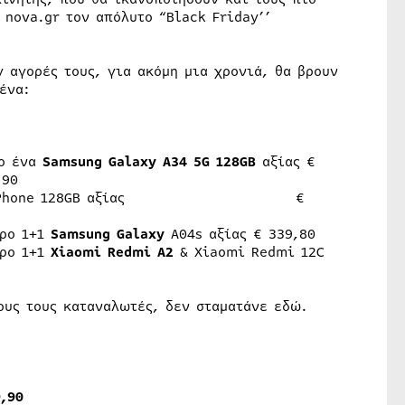
 nova.gr τον απόλυτο “Black Friday’’
y αγορές τους, για ακόμη μια χρονιά, θα βρουν
ένα:
ο ένα
Samsung
Galaxy
A
34 5G
128GB
αξίας €
,90
VA 5G Phone 128GB αξίας €
ώρο 1+1
Samsung
Galaxy
A04s αξίας € 339,80
ώρο 1+1
Xiaomi
Redmi
A
2
& Xiaomi Redmi 12C
ους τους καταναλωτές, δεν σταματάνε εδώ.
9,90