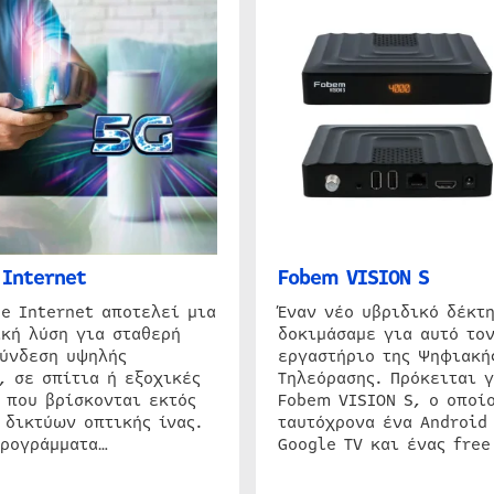
Internet
Fobem VISION S
e Internet αποτελεί μια
Έναν νέο υβριδικό δέκτ
κή λύση για σταθερή
δοκιμάσαμε για αυτό τον
σύνδεση υψηλής
εργαστήριο της Ψηφιακή
, σε σπίτια ή εξοχικές
Τηλεόρασης. Πρόκειται γ
 που βρίσκονται εκτός
Fobem VISION S, ο οποίο
 δικτύων οπτικής ίνας.
ταυτόχρονα ένα Android
προγράμματα…
Google TV και ένας free