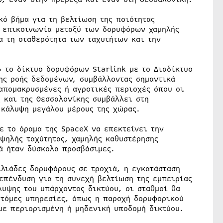
ό βήμα για τη βελτίωση της ποιότητας
ν επικοινωνία μεταξύ των δορυφόρων χαμηλής
ια τη σταθερότητα των ταχυτήτων και την
» το δίκτυο δορυφόρων Starlink με το Διαδίκτυο
ης ροής δεδομένων, συμβάλλοντας σημαντικά
 απομακρυσμένες ή αγροτικές περιοχές όπου οι
 και της Θεσσαλονίκης συμβάλλει στη
 κάλυψη μεγάλου μέρους της χώρας.
ε το όραμα της SpaceX να επεκτείνει την
ψηλής ταχύτητας, χαμηλής καθυστέρησης
ά ήταν δύσκολα προσβάσιμες.
ιλιάδες δορυφόρους σε τροχιά, η εγκατάσταση
επένδυση για τη συνεχή βελτίωση της εμπειρίας
λυψης του υπάρχοντος δικτύου, οι σταθμοί θα
οτόμες υπηρεσίες, όπως η παροχή δορυφορικού
με περιορισμένη ή μηδενική υποδομή δικτύου.