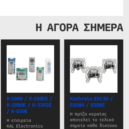
Η ΑΓΟΡΑ ΣΗΜΕΡΑ
K-1000 / K-108ES /
Kathrein ESC30 /
K-2080E / K-3302E
ESD84 / ESD85
/ K-650E
Η πρίζα κεραίας
αποτελεί το τελικό
Η εταιρεία
σημείο κάθε δικτύου
KAL Electronics