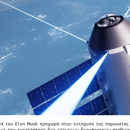
eX του Elon Musk προχωρά στην ενίσχυση της παρουσίας
 με την εγκατάσταση δύο επίγειων δορυφορικών σταθμών