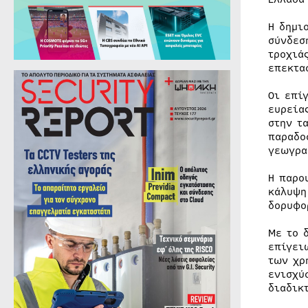
Η δημι
σύνδεσ
τροχιά
επεκτα
Οι επί
ευρεία
στην τ
παραδο
γεωγρα
Η παρο
κάλυψη
δορυφο
Με το 
επίγει
των χρ
ενισχύ
διαδικ