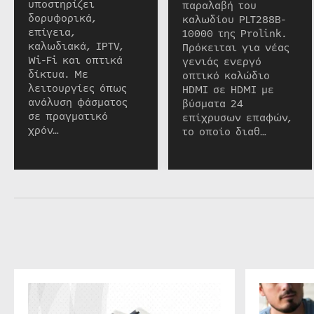
υποστηρίζει
παραλαβή του
δορυφορικά,
καλωδίου PLT288B-
επίγεια,
10000 της Prolink.
καλωδιακά, IPTV,
Πρόκειται για νέας
Wi-Fi και οπτικά
γενιάς ενεργό
δίκτυα. Με
οπτικό καλώδιο
λειτουργίες όπως
HDMI σε HDMI με
ανάλυση φάσματος
βύσματα 24
σε πραγματικό
επίχρυσων επαφών,
χρόν…
το οποίο διαθ…