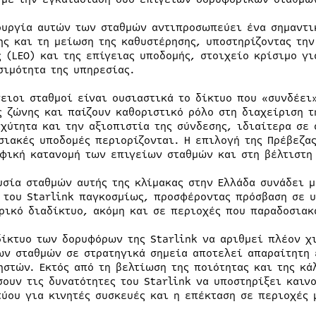
ουργία αυτών των σταθμών αντιπροσωπεύει ένα σημαντικ
ης και τη μείωση της καθυστέρησης, υποστηρίζοντας τη
ς (LEO) και της επίγειας υποδομής, στοιχείο κρίσιμο γ
σιμότητα της υπηρεσίας.
γειοι σταθμοί είναι ουσιαστικά το δίκτυο που «συνδέει
ς ζώνης και παίζουν καθοριστικό ρόλο στη διαχείριση τ
αχύτητα και την αξιοπιστία της σύνδεσης, ιδιαίτερα σε
σιακές υποδομές περιορίζονται. Η επιλογή της Πρέβεζας
φική κατανομή των επιγείων σταθμών και στη βέλτιστη
υσία σταθμών αυτής της κλίμακας στην Ελλάδα συνάδει μ
 του Starlink παγκοσμίως, προσφέροντας πρόσβαση σε υ
ρικό διαδίκτυο, ακόμη και σε περιοχές που παραδοσιακ
δίκτυο των δορυφόρων της Starlink να αριθμεί πλέον χ
ων σταθμών σε στρατηγικά σημεία αποτελεί απαραίτητη 
ηστών. Εκτός από τη βελτίωση της ποιότητας και της κά
σουν τις δυνατότητες του Starlink να υποστηρίξει καιν
τύου για κινητές συσκευές και η επέκταση σε περιοχές 