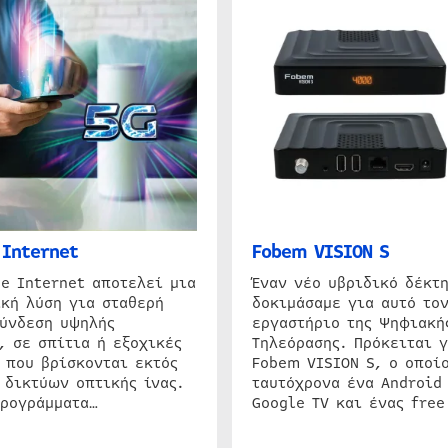
Internet
Fobem VISION S
e Internet αποτελεί μια
Έναν νέο υβριδικό δέκτ
κή λύση για σταθερή
δοκιμάσαμε για αυτό τον
σύνδεση υψηλής
εργαστήριο της Ψηφιακή
, σε σπίτια ή εξοχικές
Τηλεόρασης. Πρόκειται γ
 που βρίσκονται εκτός
Fobem VISION S, ο οποίο
 δικτύων οπτικής ίνας.
ταυτόχρονα ένα Android
προγράμματα…
Google TV και ένας free