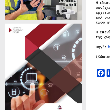
Η ιδια
συνέχι
έρχετα
ελληνι
τώρα ή
Η επέν
της χώ
Πηγή:
(Κώστα
F