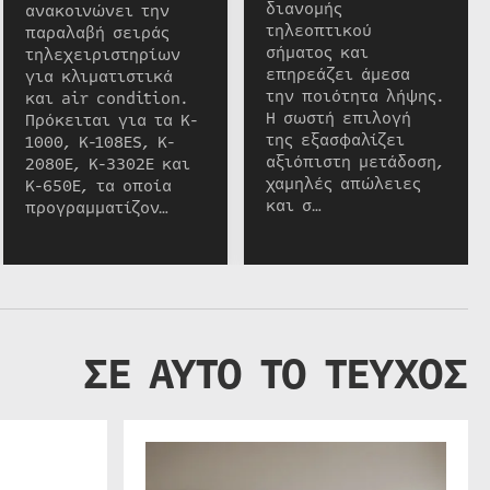
διανομής
ανακοινώνει την
τηλεοπτικού
παραλαβή σειράς
σήματος και
τηλεχειριστηρίων
επηρεάζει άμεσα
για κλιματιστικά
την ποιότητα λήψης.
και air condition.
Η σωστή επιλογή
Πρόκειται για τα K-
της εξασφαλίζει
1000, K-108ES, K-
αξιόπιστη μετάδοση,
2080E, K-3302E και
χαμηλές απώλειες
K-650E, τα οποία
και σ…
προγραμματίζον…
ΣΕ ΑΥΤΟ ΤΟ ΤΕΥΧΟΣ