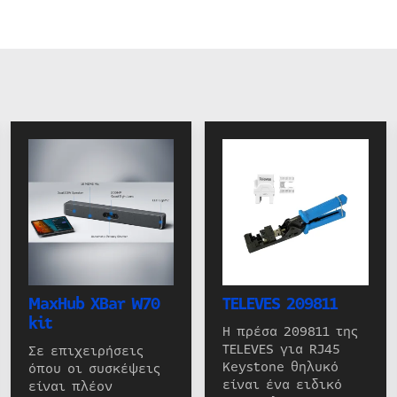
MaxHub XBar W70
TELEVES 209811
kit
Η πρέσα 209811 της
TELEVES για RJ45
Σε επιχειρήσεις
Keystone θηλυκό
όπου οι συσκέψεις
είναι ένα ειδικό
είναι πλέον