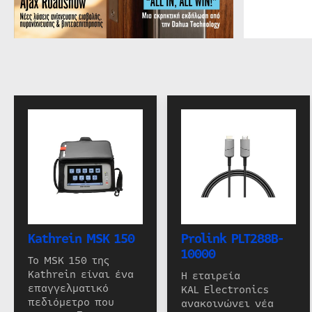
Kathrein MSK 150
Prolink PLT288B-
10000
Το MSK 150 της
Kathrein είναι ένα
Η εταιρεία
επαγγελματικό
KAL Electronics
πεδιόμετρο που
ανακοινώνει νέα