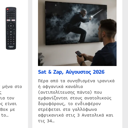
Sat & Zap, Αύγουστος 2026
η
Πέρα από τα συνηθισμένα ιρανικά
 μήνα στο
ή αφγανικά κανάλια
ς
(αντιπολίτευσης πάντα) που
ια τον
εμφανίζονται στους ανατολικούς
ς είναι
δορυφόρους, το ενδιαφέρον
 Box με
στρέφεται στα γαλλόφωνα
 to…
αφρικανικά στις 3 Ανατολικά και
τις 34…