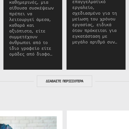
επαγγελματικό
καθημερινές, μια
εργαλείο,
αίθουσα συσκέψεων
σχεδιασμένο για τη
πρέπει να
μείωση του χρόνου
λειτουργεί άμεσα,
εργασίας, ειδικά
καθαρά και
όταν πρόκειται για
αξιόπιστα, είτε
εγκατάσταση με
συμμετέχουν
μεγάλο αριθμό συν…
άνθρωποι από το
ίδιο γραφείο είτε
ομάδες από διαφο…
ΔΙΑΒΑΣΤΕ ΠΕΡΙΣΣΟΤΕΡΑ