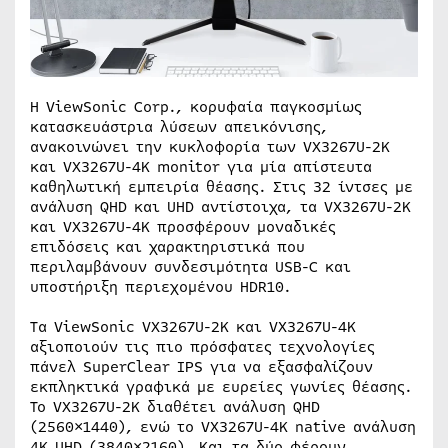
Η ViewSonic Corp., κορυφαία παγκοσμίως
κατασκευάστρια λύσεων απεικόνισης,
ανακοινώνει την κυκλοφορία των VX3267U-2K
και VX3267U-4K monitor για μία απίστευτα
καθηλωτική εμπειρία θέασης. Στις 32 ίντσες με
ανάλυση QHD και UHD αντίστοιχα, τα VX3267U-2K
και VX3267U-4K προσφέρουν μοναδικές
επιδόσεις και χαρακτηριστικά που
περιλαμβάνουν συνδεσιμότητα USB-C και
υποστήριξη περιεχομένου HDR10.
Τα ViewSonic VX3267U-2K και VX3267U-4K
αξιοποιούν τις πιο πρόσφατες τεχνολογίες
πάνελ SuperClear IPS για να εξασφαλίζουν
εκπληκτικά γραφικά με ευρείες γωνίες θέασης.
Το VX3267U-2K διαθέτει ανάλυση QHD
(2560×1440), ενώ το VX3267U-4K native ανάλυση
4K UHD (3840×2160). Και τα δύο φέρουν