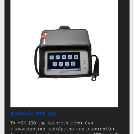
Kathrein MSK 150
Το MSK 150 της Kathrein είναι ένα
επαγγελματικό πεδιόμετρο που υποστηρίζει