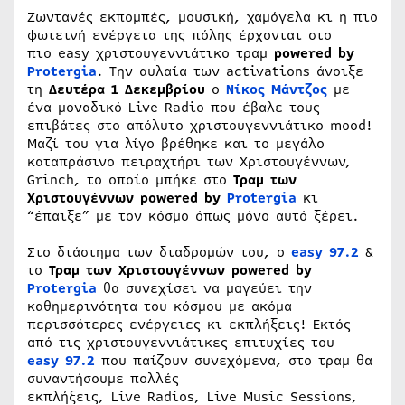
Ζωντανές εκπομπές, μουσική, χαμόγελα κι η πιο
φωτεινή ενέργεια της πόλης έρχονται στο
πιο easy χριστουγεννιάτικο τραμ
powered by
Protergia
. Την αυλαία των activations άνοιξε
τη
Δευτέρα 1 Δεκεμβρίου
ο
Νίκος Μάντζος
με
ένα μοναδικό Live Radio που έβαλε τους
επιβάτες στο απόλυτο χριστουγεννιάτικο mood!
Μαζί του για λίγο βρέθηκε και το μεγάλο
καταπράσινο πειραχτήρι των Χριστουγέννων,
Grinch, το οποίο μπήκε στο
Τραμ των
Χριστουγέννων powered by
Protergia
κι
“έπαιξε” με τον κόσμο όπως μόνο αυτό ξέρει.
Στο διάστημα των διαδρομών του, o
easy 97.2
&
το
Τραμ των Χριστουγέννων pοwered by
Protergia
θα συνεχίσει να μαγεύει την
καθημερινότητα του κόσμου με ακόμα
περισσότερες ενέργειες κι εκπλήξεις! Εκτός
από τις χριστουγεννιάτικες επιτυχίες του
easy 97.2
που παίζουν συνεχόμενα, στο τραμ θα
συναντήσουμε πολλές
εκπλήξεις, Live Radios, Live Music Sessions,