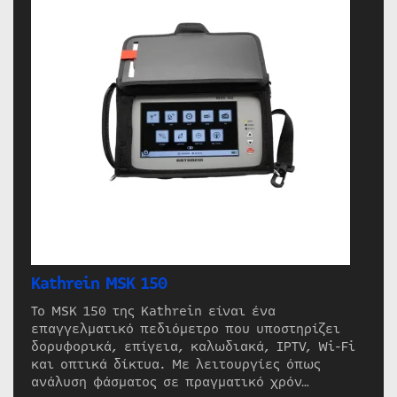
Kathrein MSK 150
Το MSK 150 της Kathrein είναι ένα
επαγγελματικό πεδιόμετρο που υποστηρίζει
δορυφορικά, επίγεια, καλωδιακά, IPTV, Wi-Fi
και οπτικά δίκτυα. Με λειτουργίες όπως
ανάλυση φάσματος σε πραγματικό χρόν…