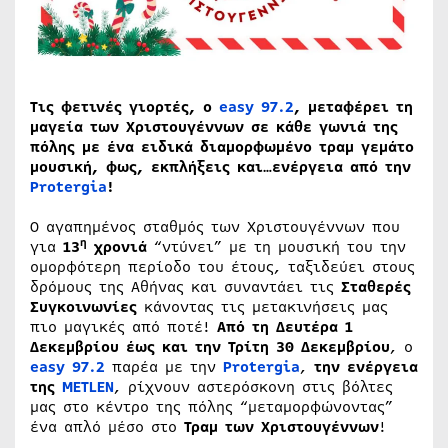
Τις φετινές γιορτές, ο
easy 97.2
, μεταφέρει τη
μαγεία των Χριστουγέννων σε κάθε γωνιά της
πόλης με ένα ειδικά διαμορφωμένο τραμ γεμάτο
μουσική, φως, εκπλήξεις και…ενέργεια από την
Protergia
!
Ο αγαπημένος σταθμός των Χριστουγέννων που
η
για
13
χρονιά
“ντύνει” με τη μουσική του την
ομορφότερη περίοδο του έτους, ταξιδεύει στους
δρόμους της Αθήνας και συναντάει τις
Σταθερές
Συγκοινωνίες
κάνοντας τις μετακινήσεις μας
πιο μαγικές από ποτέ!
Από τη Δευτέρα 1
Δεκεμβρίου έως και την Τρίτη 30 Δεκεμβρίου
, ο
easy 97.2
παρέα με την
Protergia
,
την ενέργεια
της
METLEN
, ρίχνουν αστερόσκονη στις βόλτες
μας στο κέντρο της πόλης “μεταμορφώνοντας”
ένα απλό μέσο στο
Τραμ των Χριστουγέννων
!