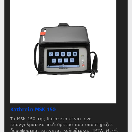
Kathrein MSK 150
Το MSK 150 της Kathrein είναι ένα
επαγγελματικό πεδιόμετρο που υποστηρίζει
δορυφορικά, επίγεια, καλωδιακά, IPTV, Wi-Fi