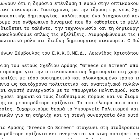
ιώνουν ότι η δημόσια επένδυση 1 ευρώ στην οπτικοακου
τική οικονομία. Ταυτόχρονα, με την ίδρυση της νέας Σχ
ακουστικής Δημιουργίας, καλύπτουμε ένα διαχρονικό κε
ουμε στο ανθρώπινο δυναμικό που θα καθορίσει το μέλλ
 διαθέτει το ταλέντο, την τεχνογνωσία και τη δημιουρ
ρακολουθούμε απλώς τις εξελίξεις. Διαμορφώνουμε τις 
ωνιστικό ρόλο στη διεθνή δημιουργική οικονομία. Ο Πο
θύνων Σύμβουλος του Ε.Κ.Κ.Ο.ΜΕ.Δ., Λεωνίδας Χριστόπου
ριση του 5ετούς Σχεδίου Δράσης “Greece on Screen” από
ο ορόσημο για την οπτικοακουστική δημιουργία στη χώρ
τωπίζει με τόσο συστηματικό και ολοκληρωμένο τρόπο τ
ανία ως ταυτόχρονα πολιτιστικό και αναπτυξιακό πυλώνα
και αγαστή συνεργασία με το Υπουργείο Πολιτισμού, κατ
σχύσει σημαντικά τους διαθέσιμους πόρους και να διαμ
κής σε μεσοπρόθεσμο ορίζοντα. Το αποτέλεσμα αυτό απο
ασίας. Ευχαριστούμε θερμά το Υπουργείο Πολιτισμού και
μικών για τη στήριξη και τη στενή συνεργασία όλο αυτό
διο Δράσης “Greece On Screen” στοχεύει στη σταθεροπο
οπρόθεσμο ορίζοντα και αναμένεται να κινητοποιήσει σ