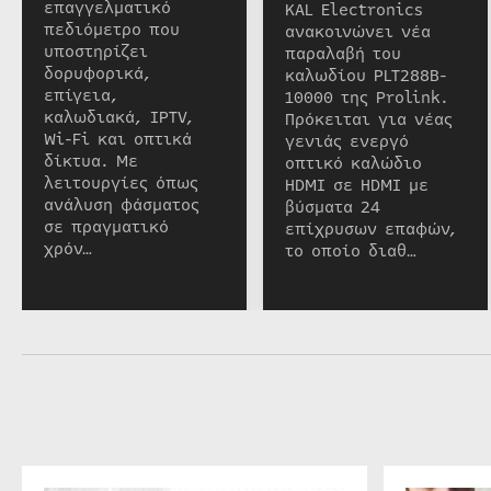
επαγγελματικό
KAL Electronics
πεδιόμετρο που
ανακοινώνει νέα
υποστηρίζει
παραλαβή του
δορυφορικά,
καλωδίου PLT288B-
επίγεια,
10000 της Prolink.
καλωδιακά, IPTV,
Πρόκειται για νέας
Wi-Fi και οπτικά
γενιάς ενεργό
δίκτυα. Με
οπτικό καλώδιο
λειτουργίες όπως
HDMI σε HDMI με
ανάλυση φάσματος
βύσματα 24
σε πραγματικό
επίχρυσων επαφών,
χρόν…
το οποίο διαθ…