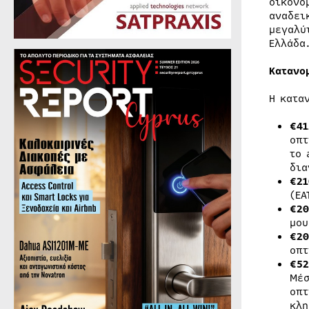
οικονο
αναδει
μεγαλύ
Ελλάδα
Κατανο
Η κατα
€41
οπτ
το 
δια
€21
(ΕΑ
€20
μου
€20
οπτ
€52
Μέσ
οπτ
κλη