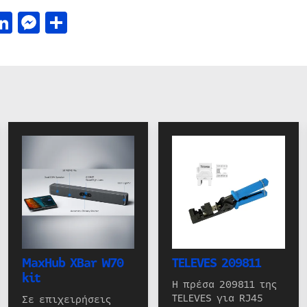
acebook
LinkedIn
Messenger
Μοιραστείτε
MaxHub XBar W70
TELEVES 209811
kit
Η πρέσα 209811 της
TELEVES για RJ45
Σε επιχειρήσεις