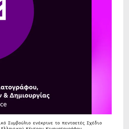
ικό Συμβούλιο ενέκρινε το πενταετές Σχέδιο
 Ελληνικού Κέντρου Κινηματογράφου,