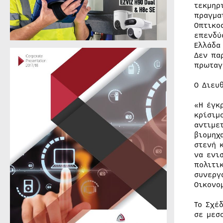
τεκμηρ
πραγμα
Οπτικο
επενδύ
Ελλάδα
Δεν πα
πρωταγ
Ο Διευ
«Η έγκ
κρίσιμ
αντιμε
βιομηχ
στενή 
να ενι
πολιτι
συνεργ
Οικονο
Το Σχέ
σε μεσ