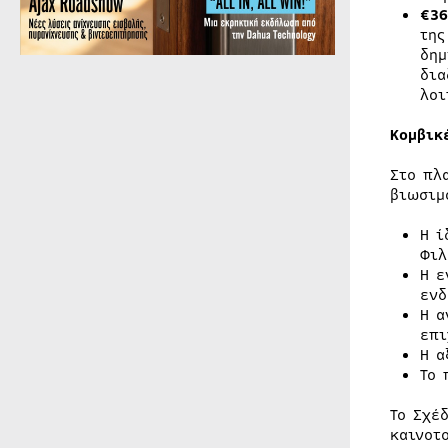
€36
της
δημ
δια
λοι
Κομβικ
Στο πλ
βιωσιμ
Η ί
Φιλ
Η ε
ενδ
Η α
επι
Η α
Το 
Το Σχέ
καινοτ