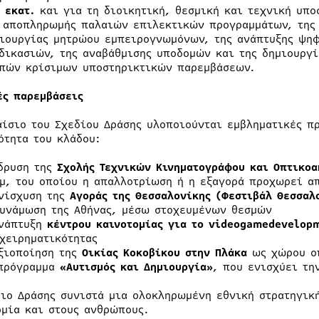
 εκατ.
και για τη διοικητική, θεσμική και τεχνική υπο
 αποπληρωμής παλαιών επιλεκτικών προγραμμάτων, της 
ιουργίας μητρώου εμπειρογνωμόνων, της ανάπτυξης ψη
δικασιών, της αναβάθμισης υποδομών και της δημιουργ
πών κρίσιμων υποστηρικτικών παρεμβάσεων.
ές παρεμβάσεις
αίσιο του Σχεδίου Δράσης υλοποιούνται εμβληματικές π
ότητα του κλάδου:
δρυση της
Σχολής Τεχνικών Κινηματογράφου και Οπτικο
μ, του οποίου η απαλλοτρίωση ή η εξαγορά προχωρεί απ
νίσχυση της
Αγοράς της Θεσσαλονίκης (Φεστιβάλ Θεσσαλ
υνάμωση της Αθήνας, μέσω στοχευμένων θεσμών
νάπτυξη
κέντρου καινοτομίας για το
video
game
develop
χειρηματικότητας
ξιοποίηση της
Οικίας Κοκοβίκου στην Πλάκα
ως χώρου οπ
πρόγραμμα
«Αυτισμός και Δημιουργία»
, που ενισχύει τη
διο Δράσης συνιστά μια ολοκληρωμένη εθνική στρατηγικ
ομία και στους ανθρώπους.