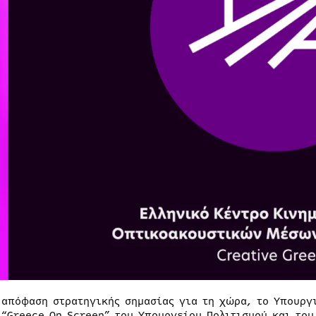
 απόφαση στρατηγικής σημασίας για τη χώρα, το Υπουργ
 “Greece On Screen” του Υπουργείου Πολιτισμού και του