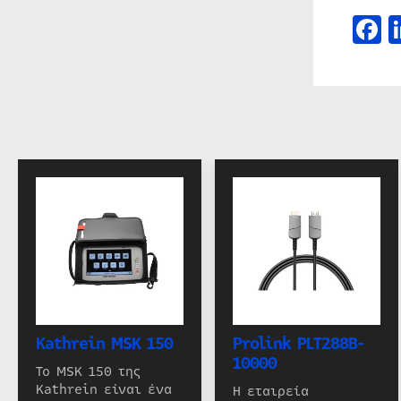
F
Kathrein MSK 150
Prolink PLT288B-
10000
Το MSK 150 της
Kathrein είναι ένα
Η εταιρεία