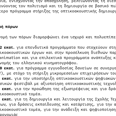
μία, ενισχύοντας την απασχόληση, βελτιώνοντας τη διε
κνύοντας τον πολιτισμό και τη δημιουργία σε βασικό πυ
τερο πρόγραμμα στήριξης της οπτικοακουστικής δημιουρ
.
μή πόρων
νομή των πόρων διαμορφώνει ένα ισχυρό και πολυεπίπε
2 εκατ.
για επενδυτικά προγράμματα που στοχεύουν στη
ικοακουστικών έργων και στην προσέλκυση διεθνών παρ
animation και για επιλεκτικά προγράμματα ανάπτυξης 
νομής του ελληνικού κινηματογράφου.
0 εκατ.
για πρόγραμμα εγγυοδοσίας δανείων σε συνεργα
Τ), με στόχο τη στήριξη μικρομεσαίων επιχειρήσεων το
 εκατ.
για την υποστήριξη οπτικοακουστικών ψηφιακών
σικών φεστιβάλ με αξιοποίηση οπτικοακουστικής τεχνο
 εκατ.
για την προώθηση της εξωστρέφειας και για δρά
ικοακουστικό τομέα.
 εκατ.
για τη δημιουργία και λειτουργία της Σχολής Τ
ων, για δράσεις εκπαίδευσης και κατάρτισης, για την 
ικοακουστικό τομέα, για την ανάδειξη και ψηφιοποίηση
ρονομιάς