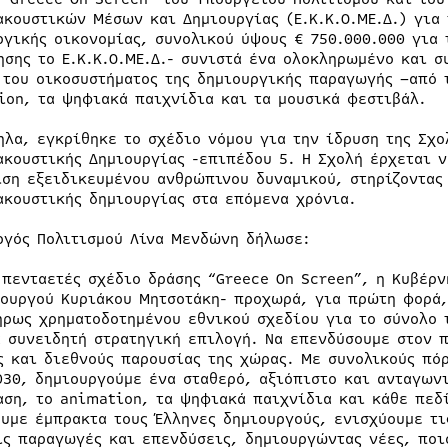
ακουστικών Μέσων και Δημιουργίας (Ε.Κ.Κ.Ο.ΜΕ.Δ.) για 
ργικής οικονομίας, συνολικού ύψους € 750.000.000 για 
ησης το Ε.Κ.Κ.Ο.ΜΕ.Δ.- συνιστά ένα ολοκληρωμένο και σ
 του οικοσυστήματος της δημιουργικής παραγωγής –από 
ion, τα ψηφιακά παιχνίδια και τα μουσικά φεστιβάλ.
ηλα, εγκρίθηκε το σχέδιο νόμου για την ίδρυση της Σχ
ακουστικής Δημιουργίας -επιπέδου 5. Η Σχολή έρχεται ν
ιση εξειδικευμένου ανθρώπινου δυναμικού, στηρίζοντας
ακουστικής δημιουργίας στα επόμενα χρόνια.
ργός Πολιτισμού Λίνα Μενδώνη δήλωσε:
 πενταετές σχέδιο δράσης “Greece On Screen”, η Κυβέρν
ουργού Κυριάκου Μητσοτάκη- προχωρά, για πρώτη φορά,
ήρως χρηματοδοτημένου εθνικού σχεδίου για το σύνολο 
α συνειδητή στρατηγική επιλογή. Να επενδύσουμε στον 
ς και διεθνούς παρουσίας της χώρας. Με συνολικούς πό
030, δημιουργούμε ένα σταθερό, αξιόπιστο και ανταγων
αση, το animation, τα ψηφιακά παιχνίδια και κάθε πεδ
ουμε έμπρακτα τους Έλληνες δημιουργούς, ενισχύουμε τ
ίς παραγωγές και επενδύσεις, δημιουργώντας νέες, ποιο