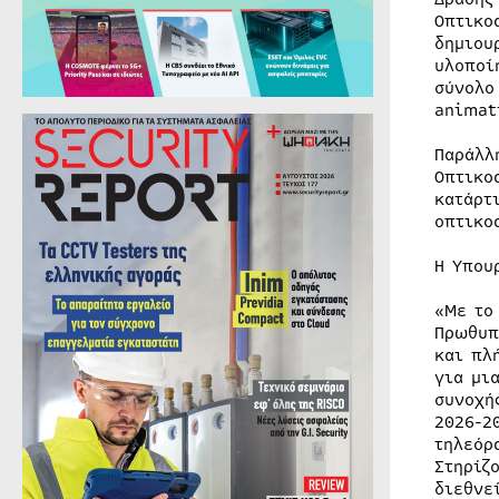
Οπτικο
δημιου
υλοποί
σύνολο
animat
Παράλλ
Οπτικο
κατάρτ
οπτικο
Η Υπου
«Με το
Πρωθυπ
και πλ
για μι
συνοχή
2026-2
τηλεόρ
Στηρίζ
διεθνε