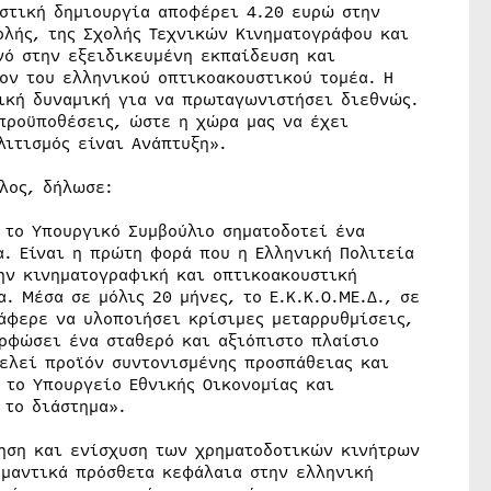
στική δημιουργία αποφέρει 4.20 ευρώ στην
ολής, της Σχολής Τεχνικών Κινηματογράφου και
νό στην εξειδικευμένη εκπαίδευση και
ον του ελληνικού οπτικοακουστικού τομέα. Η
γική δυναμική για να πρωταγωνιστήσει διεθνώς.
προϋποθέσεις, ώστε η χώρα μας να έχει
λιτισμός είναι Ανάπτυξη».
λος, δήλωσε:
 το Υπουργικό Συμβούλιο σηματοδοτεί ένα
α. Είναι η πρώτη φορά που η Ελληνική Πολιτεία
ην κινηματογραφική και οπτικοακουστική
. Μέσα σε μόλις 20 μήνες, το Ε.Κ.Κ.Ο.ΜΕ.Δ., σε
άφερε να υλοποιήσει κρίσιμες μεταρρυθμίσεις,
ορφώσει ένα σταθερό και αξιόπιστο πλαίσιο
τελεί προϊόν συντονισμένης προσπάθειας και
 το Υπουργείο Εθνικής Οικονομίας και
 το διάστημα».
ίηση και ενίσχυση των χρηματοδοτικών κινήτρων
ημαντικά πρόσθετα κεφάλαια στην ελληνική