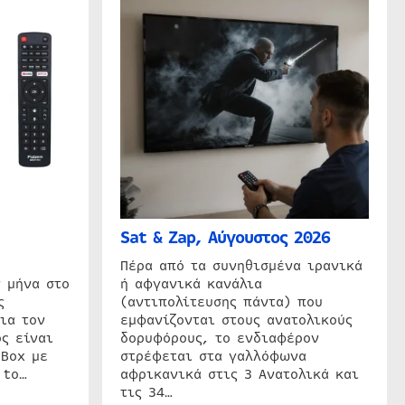
Sat & Zap, Αύγουστος 2026
η
Πέρα από τα συνηθισμένα ιρανικά
 μήνα στο
ή αφγανικά κανάλια
ς
(αντιπολίτευσης πάντα) που
ια τον
εμφανίζονται στους ανατολικούς
ς είναι
δορυφόρους, το ενδιαφέρον
 Box με
στρέφεται στα γαλλόφωνα
 to…
αφρικανικά στις 3 Ανατολικά και
τις 34…