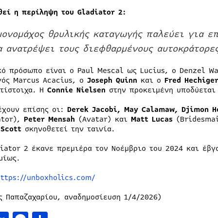
θεί η περίληψη του Gladiator 2:
μονομάχος θρυλικής καταγωγής παλεύει για ε
α ανατρέψει τους διεφθαρμένους αυτοκράτορες
κό πρόσωπο είναι ο Paul Mescal ως Lucius, o Denzel Wa
γός Marcus Acacius, o
Joseph Quinn
και ο
Fred Hechige
ντίστοιχα. Η
Connie Nielsen
στην προκειμένη υποδύεται 
έχουν επίσης οι:
Derek Jacobi, May Calamaw, Djimon H
ator),
Peter Mensah
(Avatar) και
Matt Lucas
(Bridesma
 Scott
σκηνοθετεί την ταινία.
diator 2 έκανε πρεμιέρα τον Νοέμβριο του 2024 και έβ
μίως.
https://unboxholics.com/
ς Παπαζαχαρίου, αναδημοσίευση 1/4/2026)