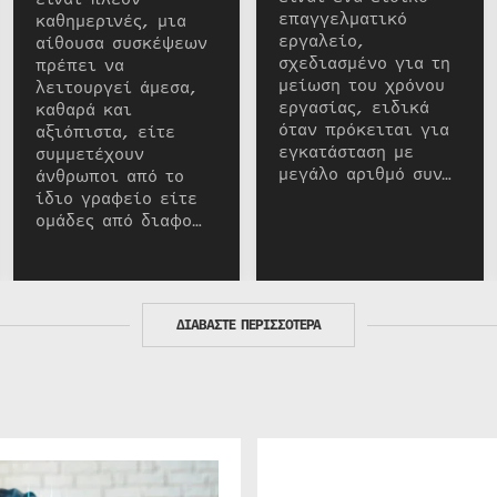
επαγγελματικό
καθημερινές, μια
εργαλείο,
αίθουσα συσκέψεων
σχεδιασμένο για τη
πρέπει να
μείωση του χρόνου
λειτουργεί άμεσα,
εργασίας, ειδικά
καθαρά και
όταν πρόκειται για
αξιόπιστα, είτε
εγκατάσταση με
συμμετέχουν
μεγάλο αριθμό συν…
άνθρωποι από το
ίδιο γραφείο είτε
ομάδες από διαφο…
ΔΙΑΒΑΣΤΕ ΠΕΡΙΣΣΟΤΕΡΑ