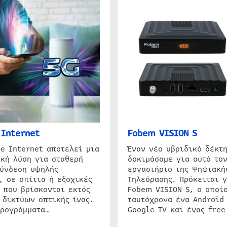
Internet
Fobem VISION S
e Internet αποτελεί μια
Έναν νέο υβριδικό δέκτ
κή λύση για σταθερή
δοκιμάσαμε για αυτό τον
σύνδεση υψηλής
εργαστήριο της Ψηφιακή
, σε σπίτια ή εξοχικές
Τηλεόρασης. Πρόκειται γ
 που βρίσκονται εκτός
Fobem VISION S, ο οποίο
 δικτύων οπτικής ίνας.
ταυτόχρονα ένα Android
προγράμματα…
Google TV και ένας free