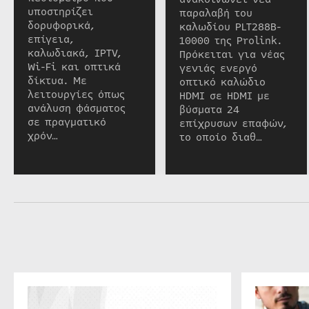
υποστηρίζει
παραλαβή του
δορυφορικά,
καλωδίου PLT288B-
επίγεια,
10000 της Prolink.
καλωδιακά, IPTV,
Πρόκειται για νέας
Wi-Fi και οπτικά
γενιάς ενεργό
δίκτυα. Με
οπτικό καλώδιο
λειτουργίες όπως
HDMI σε HDMI με
ανάλυση φάσματος
βύσματα 24
σε πραγματικό
επίχρυσων επαφών,
χρόν…
το οποίο διαθ…