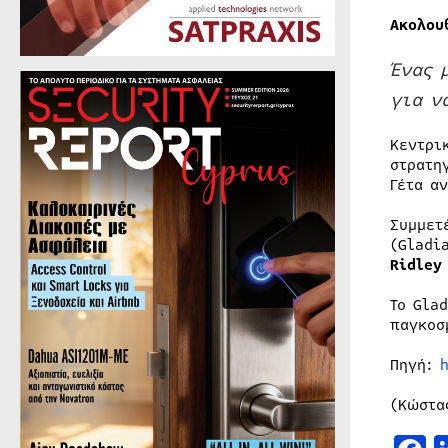
Ακολου
Ένας 
για ν
Κεντρι
στρατη
Γέτα α
Συμμετ
(Gladi
Ridley
Το Gla
παγκοσ
Πηγή:
(Κώστα