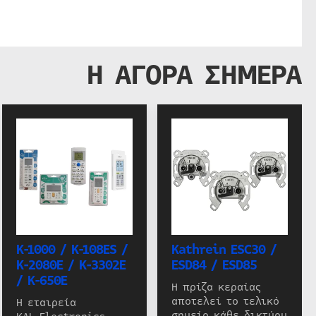
Η ΑΓΟΡΑ ΣΗΜΕΡΑ
K-1000 / K-108ES /
Kathrein ESC30 /
K-2080E / K-3302E
ESD84 / ESD85
/ K-650E
Η πρίζα κεραίας
αποτελεί το τελικό
Η εταιρεία
σημείο κάθε δικτύου