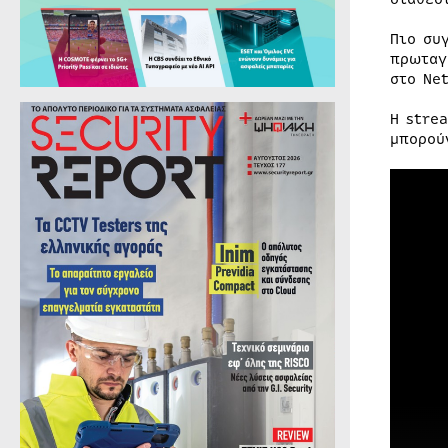
Πιο συ
πρωταγ
στο Net
Η stre
μπορού