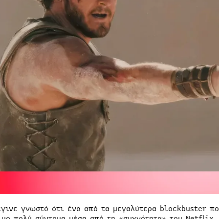
έγινε γνωστό ότι ένα από τα μεγαλύτερα blockbuster πο
ιμο πολύ σύντομα μέσα από τη «συχνότητα» του Netflix.