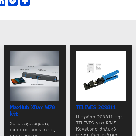
acebook
LinkedIn
Messenger
Μοιραστείτε
MaxHub XBar W70
TELEVES 209811
kit
Η πρέσα 209811 της
TELEVES για RJ45
Σε επιχειρήσεις
Keystone θηλυκό
όπου οι συσκέψεις
είναι ένα ειδικό
είναι πλέον