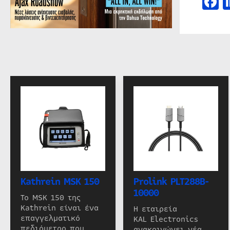
F
Kathrein MSK 150
Prolink PLT288B-
10000
Το MSK 150 της
Kathrein είναι ένα
Η εταιρεία
επαγγελματικό
KAL Electronics
πεδιόμετρο που
ανακοινώνει νέα