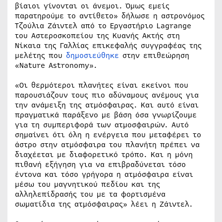
βίαιοι γίνονται οι άνεμοι. Όμως εμείς
παρατηρούμε το αντίθετο» δήλωσε η αστρονόμος
Τζούλια Ζάιντελ από το Εργαστήριο Lagrange
του Αστεροσκοπείου της Κυανής Ακτής στη
Νίκαια της Γαλλίας επικεφαλής συγγραφέας της
μελέτης που
δημοσιεύθηκε
στην επιθεώρηση
«Nature Astronomy».
«Οι θερμότεροι πλανήτες είναι εκείνοι που
παρουσιάζουν τους πιο αδύναμους ανέμους για
την ανάμειξη της ατμόσφαιρας. Και αυτό είναι
πραγματικά παράξενο με βάση όσα γνωρίζουμε
για τη συμπεριφορά των ατμοσφαιρών. Αυτό
σημαίνει ότι όλη η ενέργεια που μεταφέρει το
άστρο στην ατμόσφαιρα του πλανήτη πρέπει να
διαχέεται με διαφορετικό τρόπο. Και η μόνη
πιθανή εξήγηση για να επιβραδύνεται τόσο
έντονα και τόσο γρήγορα η ατμόσφαιρα είναι
μέσω του μαγνητικού πεδίου και της
αλληλεπίδρασής του με τα φορτισμένα
σωματίδια της ατμόσφαιρας» λέει η Ζάιντελ.