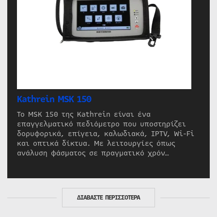
Kathrein MSK 150
Το MSK 150 της Kathrein είναι ένα
επαγγελματικό πεδιόμετρο που υποστηρίζει
δορυφορικά, επίγεια, καλωδιακά, IPTV, Wi-Fi
και οπτικά δίκτυα. Με λειτουργίες όπως
ανάλυση φάσματος σε πραγματικό χρόν…
ΔΙΑΒΑΣΤΕ ΠΕΡΙΣΣΟΤΕΡΑ