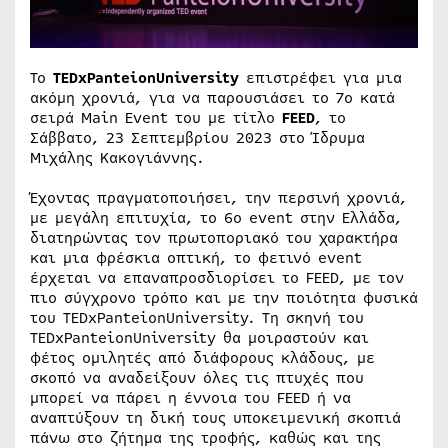
Το
TEDxPanteionUniversity
επιστρέφει για μια
ακόμη χρονιά, για να παρουσιάσει το 7o κατά
σειρά Main Event του με τίτλο
FEED
, το
Σάββατο, 23 Σεπτεμβρίου 2023 στο Ίδρυμα
Μιχάλης Κακογιάννης.
Έχοντας πραγματοποιήσει, την περσινή χρονιά,
με μεγάλη επιτυχία, το 6ο event στην Ελλάδα,
διατηρώντας τον πρωτοποριακό του χαρακτήρα
και μια φρέσκια οπτική, το φετινό event
έρχεται να επαναπροσδιορίσει το FEED, με τον
πιο σύγχρονο τρόπο και με την ποιότητα φυσικά
του TEDxPanteionUniversity. Τη σκηνή του
TEDxPanteionUniversity θα μοιραστούν και
φέτος ομιλητές από διάφορους κλάδους, με
σκοπό να αναδείξουν όλες τις πτυχές που
μπορεί να πάρει η έννοια του FEED ή να
αναπτύξουν τη δική τους υποκειμενική σκοπιά
πάνω στο ζήτημα της τροφής, καθώς και της