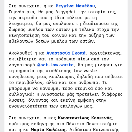
Στη συνέχεια, η κα
Ρεγγίνα Μακέδου
,
Γυμνάστρια, θα μας διηγηθεί την ιστορία της,
την περίοδο που η ίδια πάλευε με τη
λευχαιμία, θα μας αναλύσει τη διαδικασία της
δωρεάς μυελού των οστών με τελικό στόχο την
κινητοποίηση του κοινού και την αύξηση των
εθελοντών δοτών μυελού των οστών.
Ακολουθεί η κα
Αναστασία Σκοπά
, αρχιτέκτονας,
ακτιβίστρια και το πρόσωπο πίσω από τον
λογαριασμό
@
act
.
low
.
waste
, θα μας μιλήσει για
τη σημασία της υιοθέτησης low waste
συνηθειών, μιας κουλτούρας δηλαδή που σέβεται
το περιβάλλον, αλλά και τον άνθρωπο. Τι
μπορούμε να κάνουμε, τόσο ατομικά όσο και
συλλογικά; Η Αναστασία μάς προτείνει διάφορες
λύσεις, δίνοντας και εκείνη έμφαση στην
ενσυνειδητότητα των επιλογών μας.
Στη συνέχεια, ο κος
Κωνσταντίνος Κοσκινάς
,
ομότιμος καθηγητής στο Πάντειο Πανεπιστήμιο
και η κα
Μαρία Κωλέτση
, Διδάκτωρ Kοινωνικής