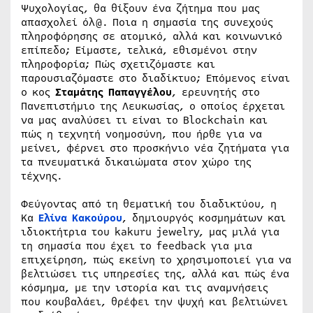
Ψυχολογίας, θα θίξουν ένα ζήτημα που μας
απασχολεί όλ@. Ποια η σημασία της συνεχούς
πληροφόρησης σε ατομικό, αλλά και κοινωνικό
επίπεδο; Είμαστε, τελικά, εθισμένοι στην
πληροφορία; Πώς σχετιζόμαστε και
παρουσιαζόμαστε στο διαδίκτυο; Επόμενος είναι
ο κος
Σταμάτης Παπαγγέλου
, ερευνητής στο
Πανεπιστήμιο της Λευκωσίας, ο οποίος έρχεται
να μας αναλύσει τι είναι το Blockchain και
πώς η τεχνητή νοημοσύνη, που ήρθε για να
μείνει, φέρνει στο προσκήνιο νέα ζητήματα για
τα πνευματικά δικαιώματα στον χώρο της
τέχνης.
Φεύγοντας από τη θεματική του διαδικτύου, η
Κα
Ελίνα Κακούρου
, δημιουργός κοσμημάτων και
ιδιοκτήτρια του kakuru jewelry, μας μιλά για
τη σημασία που έχει το feedback για μια
επιχείρηση, πώς εκείνη το χρησιμοποιεί για να
βελτιώσει τις υπηρεσίες της, αλλά και πώς ένα
κόσμημα, με την ιστορία και τις αναμνήσεις
που κουβαλάει, θρέφει την ψυχή και βελτιώνει