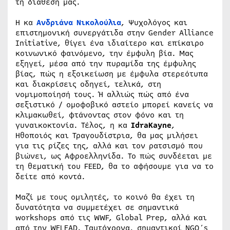
τη διάθεσή μας.
Η κα
Ανδριάνα Νικολούλια
, Ψυχολόγος και
επιστημονική συνεργάτιδα στην Gender Alliance
Initiative, θίγει ένα ιδιαίτερο και επίκαιρο
κοινωνικό φαινόμενο, την έμφυλη βία. Μας
εξηγεί, μέσα από την πυραμίδα της έμφυλης
βίας, πώς η εξοικείωση με έμφυλα στερεότυπα
και διακρίσεις οδηγεί, τελικά, στη
νομιμοποίησή τους. Ή αλλιώς πώς από ένα
σεξιστικό / ομοφοβικό αστείο μπορεί κανείς να
κλιμακωθεί, φτάνοντας στον φόνο και τη
γυναικοκτονία. Τέλος, η κα
Idra
K
ayne
,
Hθοποιός και Τραγουδίστρια, θα μας μιλήσει
για τις ρίζες της, αλλά και τον ρατσισμό που
βιώνει, ως Αφροελληνίδα. Το πώς συνδέεται με
τη θεματική του FEED, θα το αφήσουμε για να το
δείτε από κοντά.
Μαζί με τους ομιλητές, το κοινό θα έχει τη
δυνατότητα να συμμετέχει σε σημαντικά
workshops από τις WWF, Global Prep, αλλά και
από την WELEAD. Ταυτόχρονα, σημαντικοί NGO´s