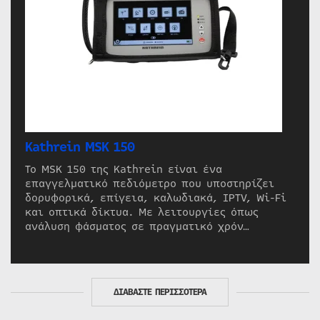
Kathrein MSK 150
Το MSK 150 της Kathrein είναι ένα
επαγγελματικό πεδιόμετρο που υποστηρίζει
δορυφορικά, επίγεια, καλωδιακά, IPTV, Wi-Fi
και οπτικά δίκτυα. Με λειτουργίες όπως
ανάλυση φάσματος σε πραγματικό χρόν…
ΔΙΑΒΑΣΤΕ ΠΕΡΙΣΣΟΤΕΡΑ