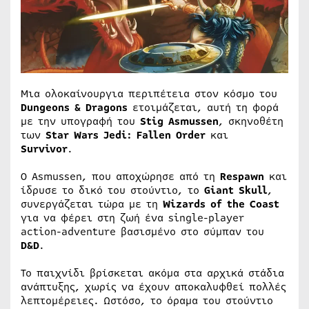
Μια ολοκαίνουργια περιπέτεια στον κόσμο του
Dungeons & Dragons
ετοιμάζεται, αυτή τη φορά
με την υπογραφή του
Stig Asmussen
, σκηνοθέτη
των
Star Wars Jedi: Fallen Order
και
Survivor
.
Ο Asmussen, που αποχώρησε από τη
Respawn
και
ίδρυσε το δικό του στούντιο, το
Giant Skull
,
συνεργάζεται τώρα με τη
Wizards of the Coast
για να φέρει στη ζωή ένα single-player
action-adventure βασισμένο στο σύμπαν του
D&D
.
Το παιχνίδι βρίσκεται ακόμα στα αρχικά στάδια
ανάπτυξης, χωρίς να έχουν αποκαλυφθεί πολλές
λεπτομέρειες. Ωστόσο, το όραμα του στούντιο