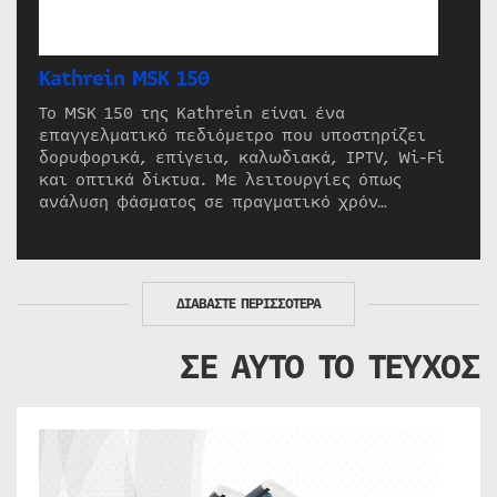
Kathrein MSK 150
Το MSK 150 της Kathrein είναι ένα
επαγγελματικό πεδιόμετρο που υποστηρίζει
δορυφορικά, επίγεια, καλωδιακά, IPTV, Wi-Fi
και οπτικά δίκτυα. Με λειτουργίες όπως
ανάλυση φάσματος σε πραγματικό χρόν…
ΔΙΑΒΑΣΤΕ ΠΕΡΙΣΣΟΤΕΡΑ
ΣΕ ΑΥΤΟ ΤΟ ΤΕΥΧΟΣ