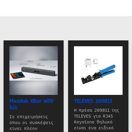
MaxHub XBar W70
TELEVES 209811
kit
Η πρέσα 209811 της
TELEVES για RJ45
Σε επιχειρήσεις
Keystone θηλυκό
όπου οι συσκέψεις
είναι ένα ειδικό
είναι πλέον