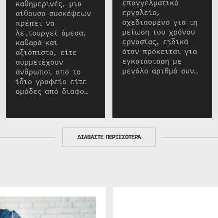
επαγγελματικό
καθημερινές, μια
εργαλείο,
αίθουσα συσκέψεων
σχεδιασμένο για τη
πρέπει να
μείωση του χρόνου
λειτουργεί άμεσα,
εργασίας, ειδικά
καθαρά και
όταν πρόκειται για
αξιόπιστα, είτε
εγκατάσταση με
συμμετέχουν
μεγάλο αριθμό συν…
άνθρωποι από το
ίδιο γραφείο είτε
ομάδες από διαφο…
ΔΙΑΒΑΣΤΕ ΠΕΡΙΣΣΟΤΕΡΑ