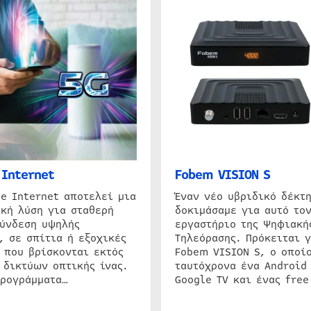
Internet
Fobem VISION S
e Internet αποτελεί μια
Έναν νέο υβριδικό δέκτ
κή λύση για σταθερή
δοκιμάσαμε για αυτό τον
σύνδεση υψηλής
εργαστήριο της Ψηφιακή
, σε σπίτια ή εξοχικές
Τηλεόρασης. Πρόκειται γ
 που βρίσκονται εκτός
Fobem VISION S, ο οποίο
 δικτύων οπτικής ίνας.
ταυτόχρονα ένα Android
προγράμματα…
Google TV και ένας free