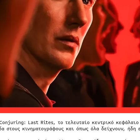
 Conjuring: Last Rites, το τελευταίο κεντρικό κεφάλαιο
δα στους κινηματογράφους και όπως όλα δείχνουν, ήδη 