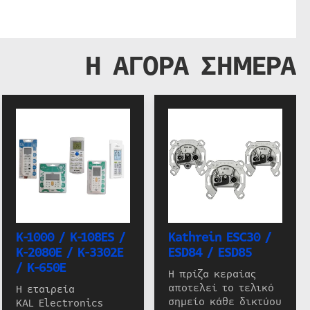
Η ΑΓΟΡΑ ΣΗΜΕΡΑ
K-1000 / K-108ES /
Kathrein ESC30 /
K-2080E / K-3302E
ESD84 / ESD85
/ K-650E
Η πρίζα κεραίας
αποτελεί το τελικό
Η εταιρεία
σημείο κάθε δικτύου
KAL Electronics