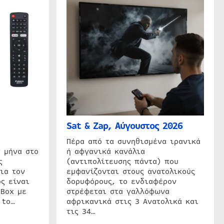
Sat & Zap, Αύγουστος 2026
η
Πέρα από τα συνηθισμένα ιρανικά
 μήνα στο
ή αφγανικά κανάλια
ς
(αντιπολίτευσης πάντα) που
ια τον
εμφανίζονται στους ανατολικούς
ς είναι
δορυφόρους, το ενδιαφέρον
 Box με
στρέφεται στα γαλλόφωνα
 to…
αφρικανικά στις 3 Ανατολικά και
τις 34…