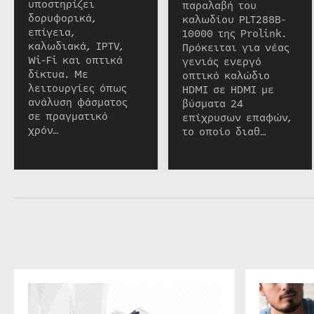
υποστηρίζει
παραλαβή του
δορυφορικά,
καλωδίου PLT288B-
επίγεια,
10000 της Prolink.
καλωδιακά, IPTV,
Πρόκειται για νέας
Wi-Fi και οπτικά
γενιάς ενεργό
δίκτυα. Με
οπτικό καλώδιο
λειτουργίες όπως
HDMI σε HDMI με
ανάλυση φάσματος
βύσματα 24
σε πραγματικό
επίχρυσων επαφών,
χρόν…
το οποίο διαθ…