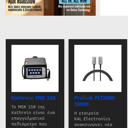
Kathrein MSK 150
Prolink PLT288B-
10000
Το MSK 150 της
Kathrein είναι ένα
Η εταιρεία
επαγγελματικό
KAL Electronics
πεδιόμετρο που
ανακοινώνει νέα