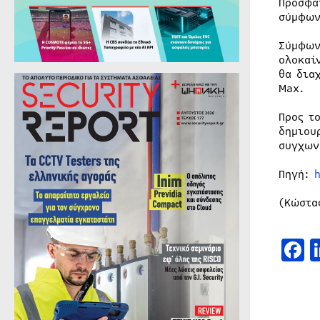
Πρόσφα
σύμφων
Σύμφων
ολοκαί
θα δια
Max.
Προς τ
δημιου
συγχων
Πηγή:
(Κώστα
F