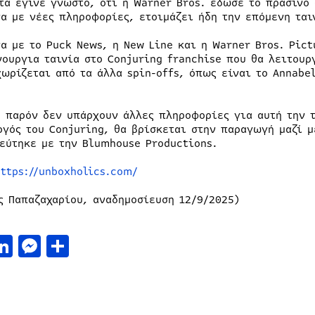
τα έγινε γνωστό, ότι η Warner Bros. έδωσε το πράσινο
α με νέες πληροφορίες, ετοιμάζει ήδη την επόμενη ται
α με το Puck News, η New Line και η Warner Bros. Pict
νουργια ταινία στο Conjuring franchise που θα λειτουρ
χωρίζεται από τα άλλα spin-offs, όπως είναι το Annabel
ο παρόν δεν υπάρχουν άλλες πληροφορίες για αυτή την 
ργός του Conjuring, θα βρίσκεται στην παραγωγή μαζί μ
εύτηκε με την Blumhouse Productions.
https://unboxholics.com/
ς Παπαζαχαρίου, αναδημοσίευση 12/9/2025)
acebook
LinkedIn
Messenger
Μοιραστείτε