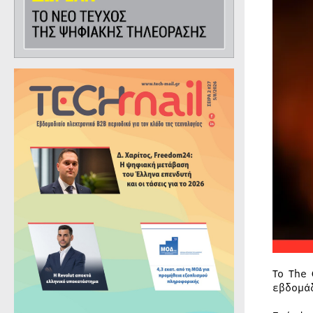
Το The
εβδομά