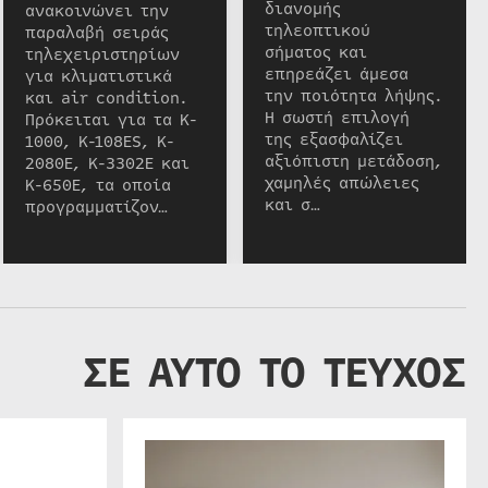
διανομής
ανακοινώνει την
τηλεοπτικού
παραλαβή σειράς
σήματος και
τηλεχειριστηρίων
επηρεάζει άμεσα
για κλιματιστικά
την ποιότητα λήψης.
και air condition.
Η σωστή επιλογή
Πρόκειται για τα K-
της εξασφαλίζει
1000, K-108ES, K-
αξιόπιστη μετάδοση,
2080E, K-3302E και
χαμηλές απώλειες
K-650E, τα οποία
και σ…
προγραμματίζον…
ΣΕ ΑΥΤΟ ΤΟ ΤΕΥΧΟΣ