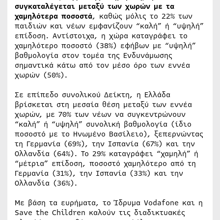
συγκαταλέγεται μεταξύ των χωρών με τα
χαμηλότερα ποσοστά
, καθώς μόλις το 22% των
παιδιών και νέων εμφανίζουν “καλή” ή “υψηλή”
επίδοση. Αντίστοιχα, η χώρα καταγράφει το
χαμηλότερο ποσοστό (38%) εφήβων με “υψηλή”
βαθμολογία στον τομέα της Ενδυνάμωσης
σημαντικά κάτω από τον μέσο όρο των εννέα
χωρών (50%).
Σε επίπεδο συνολικού Δείκτη, η Ελλάδα
βρίσκεται στη μεσαία θέση μεταξύ των εννέα
χωρών, με 70% των νέων να συγκεντρώνουν
“καλή” ή “υψηλή” συνολική βαθμολογία (ίδιο
ποσοστό με το Ηνωμένο Βασίλειο), ξεπερνώντας
τη Γερμανία (69%), την Ισπανία (67%) και την
Ολλανδία (64%). Το 29% καταγράφει “χαμηλή” ή
“μέτρια” επίδοση, ποσοστό χαμηλότερο από τη
Γερμανία (31%), την Ισπανία (33%) και την
Ολλανδία (36%).
Με βάση τα ευρήματα, το Ίδρυμα Vodafone και η
Save the Children καλούν τις διαδικτυακές