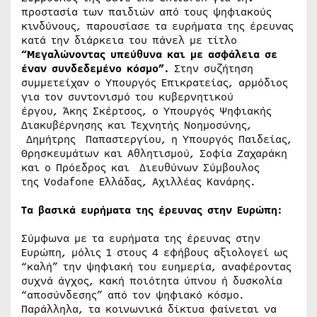
προστασία των παιδιών από τους ψηφιακούς
κινδύνους, παρουσίασε τα ευρήματα της έρευνας
κατά την διάρκεια του πάνελ με τίτλο
“Μεγαλώνοντας υπεύθυνα και με ασφάλεια σε
έναν συνδεδεμένο κόσμο”.
Στην συζήτηση
συμμετείχαν ο Υπουργός Επικρατείας, αρμόδιος
για τον συντονισμό του κυβερνητικού
έργου, Άκης Σκέρτσος, ο Υπουργός Ψηφιακής
Διακυβέρνησης και Τεχνητής Νοημοσύνης,
Δημήτρης Παπαστεργίου, η Υπουργός Παιδείας,
Θρησκευμάτων και Αθλητισμού, Σοφία Ζαχαράκη
και ο Πρόεδρος και Διευθύνων Σύμβουλος
της Vodafone Ελλάδας, Αχιλλέας Κανάρης.
Τα βασικά ευρήματα της έρευνας στην Ευρώπη:
Σύμφωνα με τα ευρήματα της έρευνας στην
Ευρώπη, μόλις 1 στους 4 εφήβους αξιολογεί ως
“καλή” την ψηφιακή του ευημερία, αναφέροντας
συχνά άγχος, κακή ποιότητα ύπνου ή δυσκολία
“αποσύνδεσης” από τον ψηφιακό κόσμο.
Παράλληλα, τα κοινωνικά δίκτυα φαίνεται να