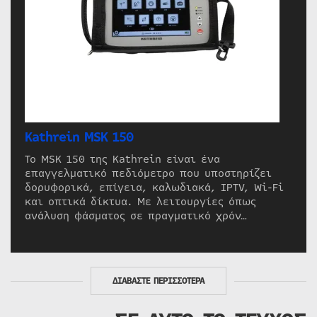
Kathrein MSK 150
Το MSK 150 της Kathrein είναι ένα
επαγγελματικό πεδιόμετρο που υποστηρίζει
δορυφορικά, επίγεια, καλωδιακά, IPTV, Wi-Fi
και οπτικά δίκτυα. Με λειτουργίες όπως
ανάλυση φάσματος σε πραγματικό χρόν…
ΔΙΑΒΑΣΤΕ ΠΕΡΙΣΣΟΤΕΡΑ