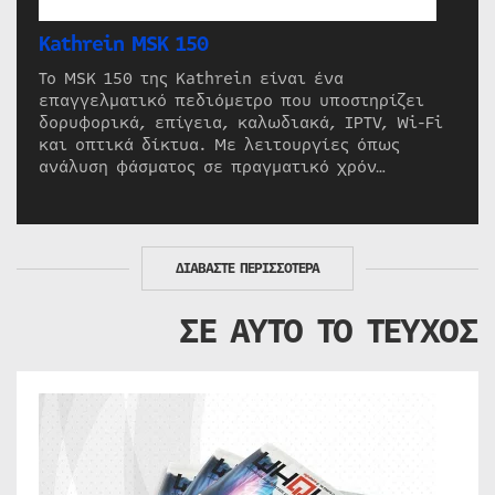
Kathrein MSK 150
Το MSK 150 της Kathrein είναι ένα
επαγγελματικό πεδιόμετρο που υποστηρίζει
δορυφορικά, επίγεια, καλωδιακά, IPTV, Wi-Fi
και οπτικά δίκτυα. Με λειτουργίες όπως
ανάλυση φάσματος σε πραγματικό χρόν…
ΔΙΑΒΑΣΤΕ ΠΕΡΙΣΣΟΤΕΡΑ
ΣΕ ΑΥΤΟ ΤΟ ΤΕΥΧΟΣ