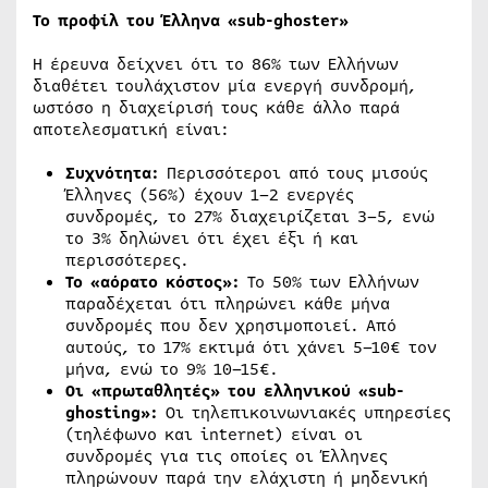
Το προφίλ του Έλληνα «sub-ghoster»
Η έρευνα δείχνει ότι το 86% των Ελλήνων
διαθέτει τουλάχιστον μία ενεργή συνδρομή,
ωστόσο η διαχείρισή τους κάθε άλλο παρά
αποτελεσματική είναι:
Συχνότητα:
Περισσότεροι από τους μισούς
Έλληνες (56%) έχουν 1–2 ενεργές
συνδρομές, το 27% διαχειρίζεται 3–5, ενώ
το 3% δηλώνει ότι έχει έξι ή και
περισσότερες.
Το «
αόρατο
κόστος»:
Το 50% των Ελλήνων
παραδέχεται ότι πληρώνει κάθε μήνα
συνδρομές που δεν χρησιμοποιεί. Από
αυτούς, το 17% εκτιμά ότι χάνει 5–10€ τον
μήνα, ενώ το 9% 10–15€.
Οι «
πρωταθλητές
» του ελληνικού «
s
ub-
ghosting»:
Οι τηλεπικοινωνιακές υπηρεσίες
(τηλέφωνο και internet) είναι οι
συνδρομές για τις οποίες οι Έλληνες
πληρώνουν παρά την ελάχιστη ή μηδενική