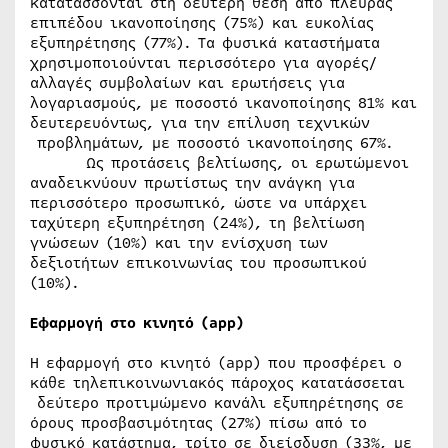
κατατάσσονται στη δεύτερη θέση από πλευράς
επιπέδου ικανοποίησης (75%) και ευκολίας
εξυπηρέτησης (77%). Τα φυσικά καταστήματα
χρησιμοποιούνται περισσότερο για αγορές/
αλλαγές συμβολαίων και ερωτήσεις για
λογαριασμούς, με ποσοστό ικανοποίησης 81% και
δευτερευόντως, για την επίλυση τεχνικών
προβλημάτων, με ποσοστό ικανοποίησης 67%.
Ως προτάσεις βελτίωσης, οι ερωτώμενοι
αναδεικνύουν πρωτίστως την ανάγκη για
περισσότερο προσωπικό, ώστε να υπάρχει
ταχύτερη εξυπηρέτηση (24%), τη βελτίωση
γνώσεων (10%) και την ενίσχυση των
δεξιοτήτων επικοινωνίας του προσωπικού
(10%).
Εφαρμογή στο κινητό (
app
)
Η εφαρμογή στο κινητό (app) που προσφέρει ο
κάθε τηλεπικοινωνιακός πάροχος κατατάσσεται
δεύτερο προτιμώμενο κανάλι εξυπηρέτησης σε
όρους προσβασιμότητας (27%) πίσω από το
φυσικό κατάστημα, τρίτο σε διείσδυση (33%, με