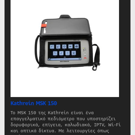
Kathrein MSK 150
Το MSK 150 της Kathrein είναι ένα
επαγγελματικό πεδιόμετρο που υποστηρίζει
δορυφορικά, επίγεια, καλωδιακά, IPTV, Wi-Fi
και οπτικά δίκτυα. Με λειτουργίες όπως