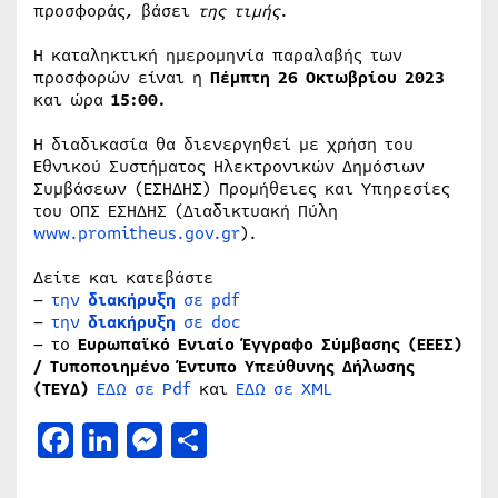
προσφοράς, βάσει
της τιμής
.
Η καταληκτική ημερομηνία παραλαβής των
προσφορών είναι η
Πέμπτη 26 Οκτωβρίου 2023
και ώρα
15:00.
Η διαδικασία θα διενεργηθεί με χρήση του
Εθνικού Συστήματος Ηλεκτρονικών Δημόσιων
Συμβάσεων (ΕΣΗΔΗΣ) Προμήθειες και Υπηρεσίες
του ΟΠΣ ΕΣΗΔΗΣ (Διαδικτυακή Πύλη
www.promitheus.gov.gr
).
Δείτε και κατεβάστε
–
την
διακήρυξη
σε pdf
–
την
διακήρυξη
σε doc
– το
Ευρωπαϊκό Ενιαίο Έγγραφο Σύμβασης (ΕΕΕΣ)
/ Τυποποιημένο Έντυπο Υπεύθυνης Δήλωσης
(ΤΕΥΔ)
ΕΔΩ σε Pdf
και
ΕΔΩ σε XML
Facebook
LinkedIn
Messenger
Μοιραστείτε