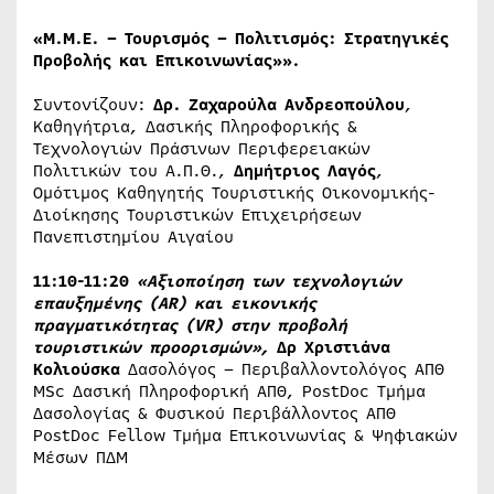
«
Μ.Μ.Ε. – Τουρισμός – Πολιτισμός: Στρατηγικές
Προβολής και Επικοινωνίας»
».
Συντονίζουν:
Δρ
.
Ζ
α
χ
α
ρο
ύ
λ
α
Ανδρεοπο
ύ
λο
υ
,
Καθηγήτρια, Δασικής Πληροφορικής &
Τεχνολογιών Πράσινων Περιφερειακών
Πολιτικών του Α.Π.Θ.,
Δημ
ή
τρ
ι
ος
Λ
α
γ
ό
ς
,
Ομότιμος Καθηγητής Τουριστικής Οικονομικής-
Διοίκησης Τουριστικών Επιχειρήσεων
Πανεπιστημίου Αιγαίου
11:10-11:20
«Αξιοποίηση των τεχνολογιών
επαυξημένης (
AR
) και εικονικής
πραγματικότητας (
VR
) στην προβολή
τουριστικών προορισμών»,
Δρ Χριστιάνα
Κολιούσκα
Δασολόγος – Περιβαλλοντολόγος ΑΠΘ
MSc Δασική Πληροφορική ΑΠΘ, PostDoc Τμήμα
Δασολογίας & Φυσικού Περιβάλλοντος ΑΠΘ
PostDoc Fellow Τμήμα Επικοινωνίας & Ψηφιακών
Μέσων ΠΔΜ