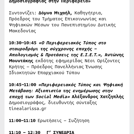
Δημοσιογραφίας στην Περιφέρεια
»
Συντονίζει:
Δόμνα Μιχαήλ,
Καθηγήτρια,
Πρόεδρος του Τμήματος Επικοινωνίας και
Ψηφιακών Μέσων του Πανεπιστημίου Δυτικής
Μακεδονίας
10:30–10:45
«Ο Περιφερειακός Τύπος στο
σταυροδρόμι της σύγχρονης εποχής –
Απολογισμός & Προτάσεις της Ε.Ι.Ε.Τ.»,
Αντώνης
Μουντάκης
εκδότης εφημερίδας Νέοι Ορίζοντες
Κρήτης – Πρόεδρος Πανελλήνιας Ένωσης
Ιδιοκτητών Επαρχιακού Τύπου
10:45–11:00
«Περιφερειακός Τύπος και Ψηφιακή
Μετάβαση: Αξιοπιστία της ενημέρωσης στην
εποχή των
Social
Media
»
Αλέξανδρος Χατζηπλής
Δημοσιογράφος, διευθυντής σύνταξης
tinealarissa.gr
11:00–11:10
Ερωτήσεις – Συζήτηση
11:10 – 12:30 Γ’ ΣΥΝΕΔΡΙΑ