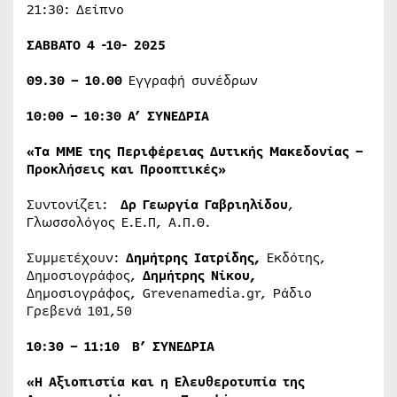
21:30: Δείπνο
ΣΑΒΒΑΤΟ 4 -10- 2025
09.30 – 10.00
Εγγραφή συνέδρων
10:00 – 10:30 Α’ ΣΥΝΕΔΡΙΑ
«Τα ΜΜΕ της Περιφέρειας Δυτικής Μακεδονίας –
Προκλήσεις και Προοπτικές»
Συντονίζει:
Δρ
Γεωργ
ία
Γ
α
βρ
ι
ηλ
ί
δο
υ
,
Γλωσσολόγος Ε.Ε.Π, Α.Π.Θ.
Συμμετέχουν:
Δημήτρης Ιατρίδης,
Εκδότης,
Δημοσιογράφος,
Δημήτρης Νίκου,
Δημοσιογράφος, Grevenamedia.gr, Ράδιο
Γρεβενά 101,50
10:30 – 11:10 Β’ ΣΥΝΕΔΡΙΑ
«
Η Αξιοπιστία και η Ελευθεροτυπία της