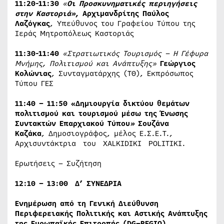
11:20-11:30
«
Οι Προσκυνηματικές περιηγήσεις
στην Καστοριά
»
, Αρχιμανδρίτης Παύλος
Λαζόγκας
, Υπεύθυνος του Γραφείου Τύπου της
Ιεράς Μητροπόλεως Καστοριάς
11:30-11:40
«Στρατιωτικός Τουρισμός – Η Γέφυρα
Μνήμης, Πολιτισμού και Ανάπτυξης»
Γε
ώ
ργ
ι
ος
Κολ
ώ
ν
ια
ς
, Συνταγματάρχης (ΤΘ), Εκπρόσωπος
Τύπου ΓΕΣ
11:40 – 11:50 «Δημιουργία δικτύου θεμάτων
πολιτισμού και τουρισμού μέσω της Ένωσης
Συντακτών Επαρχιακού Τύπου
»
Σουζάνα
Καζάκα
, Δημοσιογράφος, μέλος Ε.Σ.Ε.Τ.,
Αρχισυντάκτρια του XALKIDIKI POLITIKI.
Ερωτήσεις – Συζήτηση
12:10 – 13:00 Δ’ ΣΥΝΕΔΡΙΑ
Ενημέρωση από τη Γενική Διεύθυνση
Περιφερειακής Πολιτικής και Αστικής Ανάπτυξης
της Ευρωπαϊκής Επιτροπής (
DG
–
REGIO
)