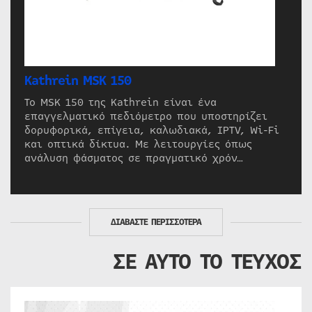
Kathrein MSK 150
Το MSK 150 της Kathrein είναι ένα
επαγγελματικό πεδιόμετρο που υποστηρίζει
δορυφορικά, επίγεια, καλωδιακά, IPTV, Wi-Fi
και οπτικά δίκτυα. Με λειτουργίες όπως
ανάλυση φάσματος σε πραγματικό χρόν…
ΔΙΑΒΑΣΤΕ ΠΕΡΙΣΣΟΤΕΡΑ
ΣΕ ΑΥΤΟ ΤΟ ΤΕΥΧΟΣ