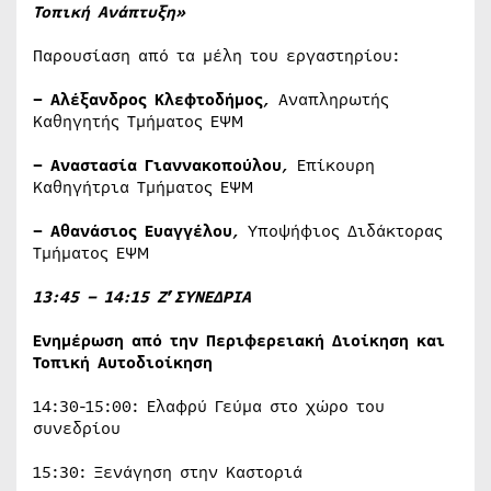
Τοπική Ανάπτυξη»
Παρουσίαση από τα μέλη του εργαστηρίου:
–
Αλέξανδρος Κλεφτοδήμος
, Αναπληρωτής
Καθηγητής Τμήματος ΕΨΜ
– Αναστασία Γιαννακοπούλου
, Επίκουρη
Καθηγήτρια Τμήματος ΕΨΜ
– Αθανάσιος Ευαγγέλου
, Υποψήφιος Διδάκτορας
Τμήματος ΕΨΜ
13:45 – 14:15 Ζ
’
ΣΥΝΕΔΡΙΑ
Ενημ
έ
ρωση
α
π
ό
την
Περ
ι
φερε
ια
κ
ή
Δ
ι
ο
ί
κηση
κ
αι
Τοπ
ι
κ
ή
Α
υ
τοδ
ι
ο
ί
κηση
14:30-15:00: Ελαφρύ Γεύμα στο χώρο του
συνεδρίου
15:30: Ξενάγηση στην Καστοριά