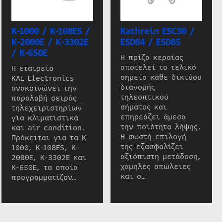
K-1000 / K-108ES /
Kathrein ESC30 /
K-2080E / K-3302E
ESD84 / ESD85
/ K-650E
Η πρίζα κεραίας
αποτελεί το τελικό
Η εταιρεία
σημείο κάθε δικτύου
KAL Electronics
διανομής
ανακοινώνει την
τηλεοπτικού
παραλαβή σειράς
σήματος και
τηλεχειριστηρίων
επηρεάζει άμεσα
για κλιματιστικά
την ποιότητα λήψης.
και air condition.
Η σωστή επιλογή
Πρόκειται για τα K-
της εξασφαλίζει
1000, K-108ES, K-
αξιόπιστη μετάδοση,
2080E, K-3302E και
χαμηλές απώλειες
K-650E, τα οποία
και σ…
προγραμματίζον…