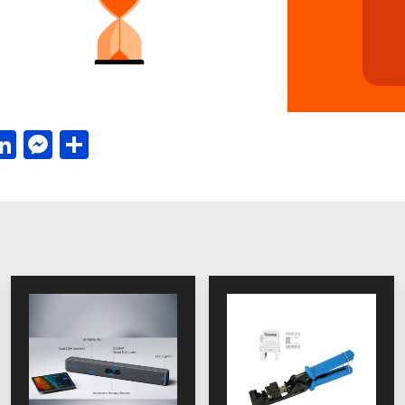
acebook
LinkedIn
Messenger
Μοιραστείτε