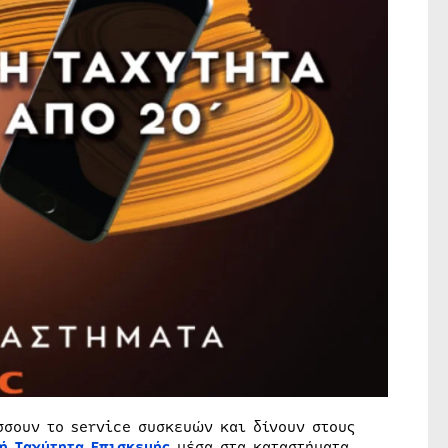
ίσσουν το service συσκευών και δίνουν στους
ή Ταχύτητα Επισκευής
μέσα στα καταστήματα