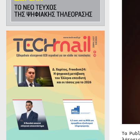
Τα Pub
λάτρει