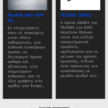
MaxHub XBar W70
TELEVES 209811
kit
Η πρέσα 209811 της
TELEVES για RJ45
Σε επιχειρήσεις
Keystone θηλυκό
όπου οι συσκέψεις
είναι ένα ειδικό
είναι πλέον
επαγγελματικό
καθημερινές, μια
εργαλείο,
αίθουσα συσκέψεων
σχεδιασμένο για τη
πρέπει να
μείωση του χρόνου
λειτουργεί άμεσα,
εργασίας, ειδικά
καθαρά και
όταν πρόκειται για
αξιόπιστα, είτε
εγκατάσταση με
συμμετέχουν
μεγάλο αριθμό συν…
άνθρωποι από το
ίδιο γραφείο είτε
ομάδες από διαφο…