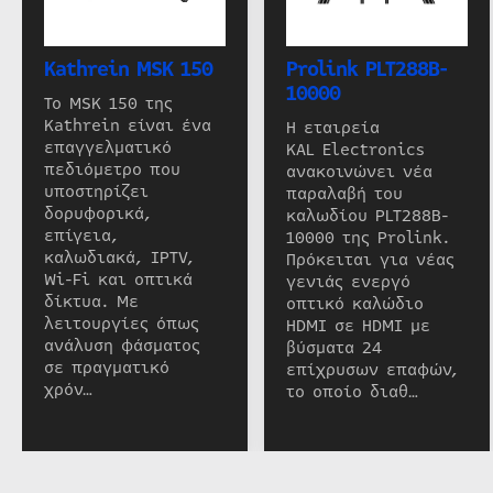
Kathrein MSK 150
Prolink PLT288B-
10000
Το MSK 150 της
Kathrein είναι ένα
Η εταιρεία
επαγγελματικό
KAL Electronics
πεδιόμετρο που
ανακοινώνει νέα
υποστηρίζει
παραλαβή του
δορυφορικά,
καλωδίου PLT288B-
επίγεια,
10000 της Prolink.
καλωδιακά, IPTV,
Πρόκειται για νέας
Wi-Fi και οπτικά
γενιάς ενεργό
δίκτυα. Με
οπτικό καλώδιο
λειτουργίες όπως
HDMI σε HDMI με
ανάλυση φάσματος
βύσματα 24
σε πραγματικό
επίχρυσων επαφών,
χρόν…
το οποίο διαθ…