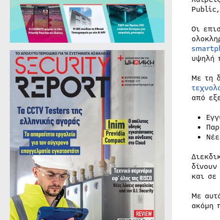
Public
Οι επι
ολοκλη
smartp
υψηλή 
Με τη 
τεχνολ
από εξ
Εγγ
Παρ
Νέε
Διεκδι
δίνουν
και σε
Με αυτ
ακόμη 