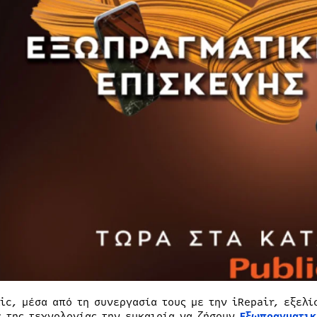
lic, μέσα από τη συνεργασία τους με την iRepair, εξελ
ς της τεχνολογίας την ευκαιρία να ζήσουν
Εξωπραγματικ