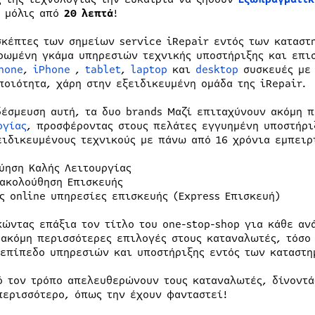
, μόλις από
20 λεπτά
!
σκέπτες των σημείων service iRepair εντός των καταστ
ρωμένη γκάμα υπηρεσιών τεχνικής υποστήριξης και επι
hone
,
iPhone
,
tablet
,
laptop
και
desktop
συσκευές με 
ποιότητα, χάρη στην εξειδικευμένη ομάδα της iRepair.
δέσμευση αυτή, τα δυο brands Μαζί επιταχύνουν ακόμη 
ογίας
, προσφέροντας στους πελάτες εγγυημένη υποστήρι
ειδικευμένους τεχνικούς με πάνω από 16 χρόνια εμπειρ
ύηση Καλής Λειτουργίας
ακολούθηση Επισκευής
ς online υπηρεσίες επισκευής (Express Επισκευή)
κώντας επάξια τον τίτλο του one-stop-shop για κάθε αν
 ακόμη περισσότερες επιλογές στους καταναλωτές, τόσο 
 επίπεδο υπηρεσιών και υποστήριξης εντός των καταστη
ό τον τρόπο απελευθερώνουν τους καταναλωτές, δίνοντά
περισσότερο, όπως την έχουν φανταστεί!