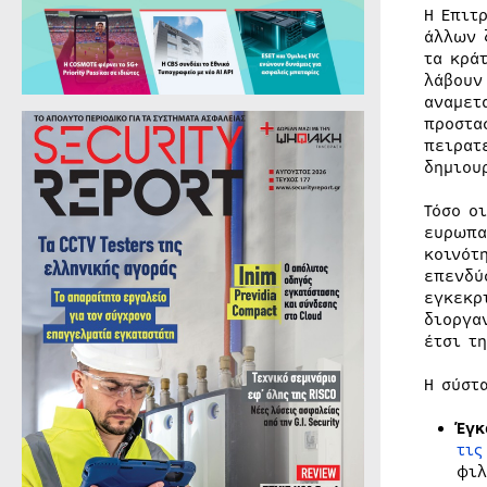
Η Επιτ
άλλων 
τα κρά
λάβουν
αναμετ
προστα
πειρατ
δημιου
Τόσο ο
ευρωπα
κοινότ
επενδύ
εγκεκρ
διοργα
έτσι τ
Η σύστ
Έγκ
τις
φιλ