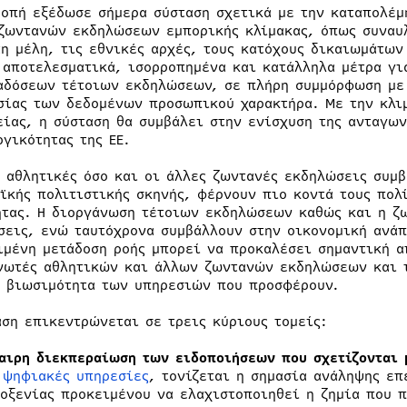
ροπή εξέδωσε σήμερα σύσταση σχετικά με την καταπολέμ
ζωντανών εκδηλώσεων εμπορικής κλίμακας, όπως συναυ
τη μέλη, τις εθνικές αρχές, τους κατόχους δικαιωμάτω
 αποτελεσματικά, ισορροπημένα και κατάλληλα μέτρα γι
αδόσεων τέτοιων εκδηλώσεων, σε πλήρη συμμόρφωση με 
σίας των δεδομένων προσωπικού χαρακτήρα. Με την κλι
είας, η σύσταση θα συμβάλει στην ενίσχυση της ανταγων
ργικότητας της ΕΕ.
ι αθλητικές όσο και οι άλλες ζωντανές εκδηλώσεις συμ
ϊκής πολιτιστικής σκηνής, φέρνουν πιο κοντά τους πολί
ητας. Η διοργάνωση τέτοιων εκδηλώσεων καθώς και η ζω
σεις, ενώ ταυτόχρονα συμβάλλουν στην οικονομική ανάπ
ιμένη μετάδοση ροής μπορεί να προκαλέσει σημαντική α
νωτές αθλητικών και άλλων ζωντανών εκδηλώσεων και τ
η βιωσιμότητα των υπηρεσιών που προσφέρουν.
αση επικεντρώνεται σε τρεις κύριους τομείς:
αιρη διεκπεραίωση των ειδοποιήσεων που σχετίζονται 
 ψηφιακές υπηρεσίες
, τονίζεται η σημασία ανάληψης ε
οξενίας προκειμένου να ελαχιστοποιηθεί η ζημία που 