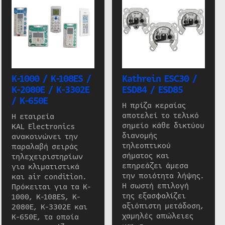
K-1000 / K-108ES /
Kathrein ESC30 /
K-2080E / K-3302E
ESD84 / ESD85
/ K-650E
Η πρίζα κεραίας
αποτελεί το τελικό
Η εταιρεία
σημείο κάθε δικτύου
KAL Electronics
διανομής
ανακοινώνει την
τηλεοπτικού
παραλαβή σειράς
σήματος και
τηλεχειριστηρίων
επηρεάζει άμεσα
για κλιματιστικά
την ποιότητα λήψης.
και air condition.
Η σωστή επιλογή
Πρόκειται για τα K-
της εξασφαλίζει
1000, K-108ES, K-
αξιόπιστη μετάδοση,
2080E, K-3302E και
χαμηλές απώλειες
K-650E, τα οποία