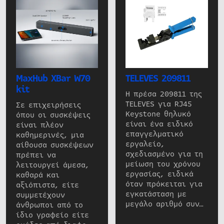
MaxHub XBar W70
TELEVES 209811
kit
Η πρέσα 209811 της
TELEVES για RJ45
Σε επιχειρήσεις
Keystone θηλυκό
όπου οι συσκέψεις
είναι ένα ειδικό
είναι πλέον
επαγγελματικό
καθημερινές, μια
εργαλείο,
αίθουσα συσκέψεων
σχεδιασμένο για τη
πρέπει να
μείωση του χρόνου
λειτουργεί άμεσα,
εργασίας, ειδικά
καθαρά και
όταν πρόκειται για
αξιόπιστα, είτε
εγκατάσταση με
συμμετέχουν
μεγάλο αριθμό συν…
άνθρωποι από το
ίδιο γραφείο είτε