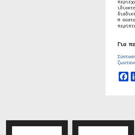
περιεχ
ιδιοκτ
διαδικ
Η σύστ
περίπτ
Για π
Σύστασ
ζωνταν
F