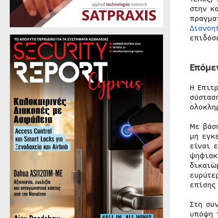
στην κ
πραγμα
Διανοη
επιδόσ
Επόμε
Η Επιτ
σύστασ
ολοκλη
Με βάσ
μη εγκ
είναι 
ψηφιακ
δικαιώ
ευρύτε
επίσης
Στη συ
υπόψη 