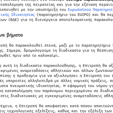
αταπολέμηση της πειρατείας και για την εξέταση περαιτ
τοποιηθεί με την υποστήριξη του
Ευρωπαϊκού Παρατηρητ
τικής Ιδιοκτησίας
(παρατηρητήριο του EUIPO) και θα πε
εων (ΒΔΕ) για τη διενέργεια αποτελεσματικής παρακολο
να βήματα
ροπή θα παρακολουθεί στενά, μαζί με το παρατηρητήριο 
ης. Σήμερα, δρομολογούμε τη διαδικασία για τη θέσπιση
ρωθεί πριν από το καλοκαίρι.
η αυτή τη διαδικασία παρακολούθησης, η Επιτροπή θα αξ
εκριμένες αναμεταδόσεις αθλητικών και άλλων ζωντανώ
επίσης η προθεσμία για να αξιολογήσει η Επιτροπή τον 
ές υπηρεσίες αλληλεπιδρά με άλλες νομικές πράξεις, σ
ματα πνευματικής ιδιοκτησίας. Η εφαρμογή του νόμου γ
ρη καταπολέμηση του παράνομου περιεχομένου σε διαδικ
 στις διαδικτυακές μη εγκεκριμένες αναμεταδόσεις αθ
νέχεια, η Επιτροπή θα αποφασίσει κατά πόσον απαιτούν
τις τεχνολογικές εξελίξεις, καθώς και την εξέλιξη τω