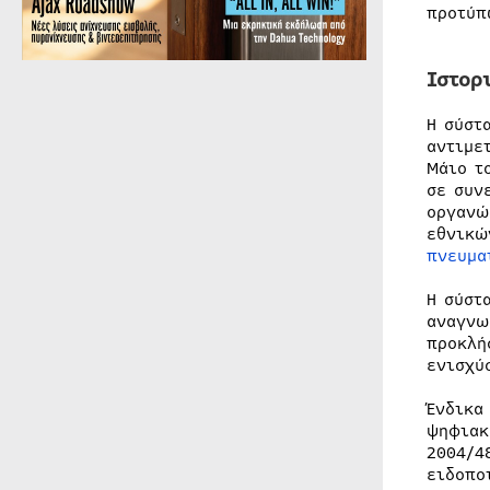
προτύ
Ιστορ
Η σύστ
αντιμε
Μάιο τ
σε συν
οργανώ
εθνικώ
πνευμα
Η σύστ
αναγνω
προκλή
ενισχύ
Ένδικα
ψηφιακ
2004/4
ειδοπο