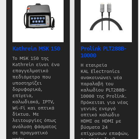
Kathrein MSK 150
Prolink PLT288B-
10000
Το MSK 150 της
Kathrein είναι ένα
Η εταιρεία
επαγγελματικό
KAL Electronics
πεδιόμετρο που
ανακοινώνει νέα
υποστηρίζει
παραλαβή του
δορυφορικά,
καλωδίου PLT288B-
επίγεια,
10000 της Prolink.
καλωδιακά, IPTV,
Πρόκειται για νέας
Wi-Fi και οπτικά
γενιάς ενεργό
δίκτυα. Με
οπτικό καλώδιο
λειτουργίες όπως
HDMI σε HDMI με
ανάλυση φάσματος
βύσματα 24
σε πραγματικό
επίχρυσων επαφών,
χρόν…