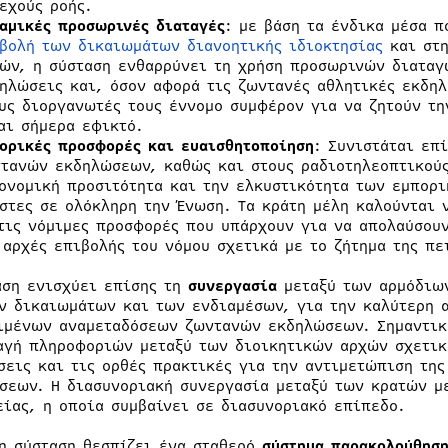
εχούς ροής.
αμικές προσωρινές διαταγές
: με βάση τα ένδικα μέσα 
βολή των δικαιωμάτων διανοητικής ιδιοκτησίας
και στη
ών, η σύσταση ενθαρρύνει τη χρήση προσωρινών διαταγ
ηλώσεις και, όσον αφορά τις ζωντανές αθλητικές εκδηλ
υς διοργανωτές τους έννομο συμφέρον για να ζητούν τ
αι σήμερα εφικτό.
ορικές προσφορές και ευαισθητοποίηση
: Συνιστάται επ
τανών εκδηλώσεων, καθώς και στους ραδιοτηλεοπτικούς
ονομική προσιτότητα και την ελκυστικότητα των εμπορ
στες σε ολόκληρη την Ένωση. Τα κράτη μέλη καλούνται 
τις νόμιμες προσφορές που υπάρχουν για να απολαύσουν
 αρχές επιβολής του νόμου σχετικά με το ζήτημα της πε
αση ενισχύει επίσης τη
συνεργασία
μεταξύ των αρμόδιων
ν δικαιωμάτων και των ενδιαμέσων, για την καλύτερη 
ιμένων αναμεταδόσεων ζωντανών εκδηλώσεων. Σημαντικό
αγή πληροφοριών μεταξύ των διοικητικών αρχών σχετικά
σεις και τις ορθές πρακτικές για την αντιμετώπιση τη
σεων. Η διασυνοριακή συνεργασία μεταξύ των κρατών μ
είας, η οποία συμβαίνει σε διασυνοριακό επίπεδο.
 η σύσταση θεσπίζει ένα σταθερό
σύστημα παρακολούθηση