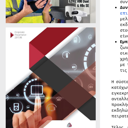
συν
Δυν
επι
μελ
εκδ
στο
είν
Εμπ
ζων
οικ
χρή
με 
τις
Η σύστ
κατόχω
εγκεκρ
ανταλλ
προκλή
εκδηλώ
πειρατ
Τέλος,