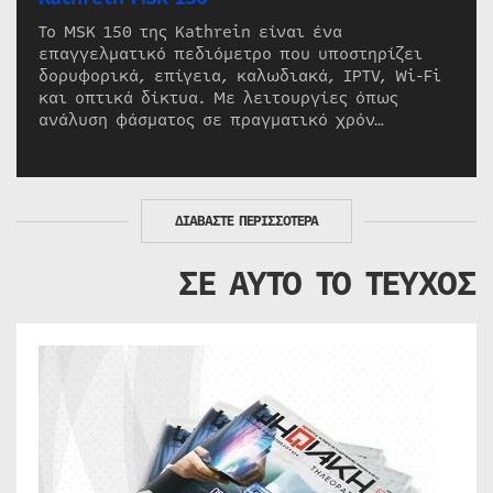
Το MSK 150 της Kathrein είναι ένα
επαγγελματικό πεδιόμετρο που υποστηρίζει
δορυφορικά, επίγεια, καλωδιακά, IPTV, Wi-Fi
και οπτικά δίκτυα. Με λειτουργίες όπως
ανάλυση φάσματος σε πραγματικό χρόν…
ΔΙΑΒΑΣΤΕ ΠΕΡΙΣΣΟΤΕΡΑ
ΣΕ ΑΥΤΟ ΤΟ ΤΕΥΧΟΣ