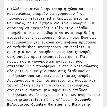
H Ελλάδα αποτελεί την τέταρτη χώρα όπου οι
καταναλωτές μπορούν να αγοράσουν ή να
πουλήσουν
refurbished
τηλέφωνα, μετά τη
Ρουμανία, τη Βουλγαρία και την Ουγγαρία. «Η
απόφαση να επεκταθεί η Flip στην Ελλάδα
προήλθε από την επιθυμία να ανταποκριθεί η
εταιρεία στην αυξανόμενη ζήτηση των Ελλήνων
καταναλωτών για εύκολη και ασφαλή πρόσβαση
σε refurbished smartphones και tablets. Η
εμπειρία που αποκτήθηκε στις τρεις αγορές
στις οποίες δραστηριοποιείται ήδη η Flip
καθώς και η γεωγραφική εγγύτητα, μας
επιτρέπουν να προσφέρουμε στους καταναλωτές
εξαιρετική εμπειρία τόσο στις διαδικασίες
πωλήσεων όσο και στις διαδικασίες αγοράς.
Λαμβάνοντας υπόψη το μέγεθος της αγοράς και
την ανοδική τάση της κυκλικής οικονομίας, η
εταιρεία αναμένει μια σημαντική επίδοση
πωλήσεων, αντίστοιχη με αυτές των αγορών που
δραστηριοποιείται ήδη», δήλωσε η
Χρυσάνθη
Βαλιανάτου,
Country Manager της
Flip στην