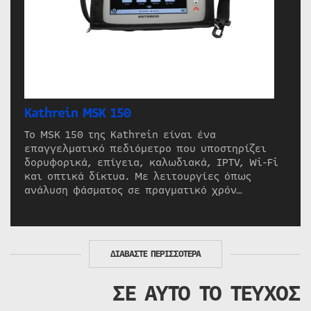
Kathrein MSK 150
Το MSK 150 της Kathrein είναι ένα
επαγγελματικό πεδιόμετρο που υποστηρίζει
δορυφορικά, επίγεια, καλωδιακά, IPTV, Wi-Fi
και οπτικά δίκτυα. Με λειτουργίες όπως
ανάλυση φάσματος σε πραγματικό χρόν…
ΔΙΑΒΑΣΤΕ ΠΕΡΙΣΣΟΤΕΡΑ
ΣΕ ΑΥΤΟ ΤΟ ΤΕΥΧΟΣ