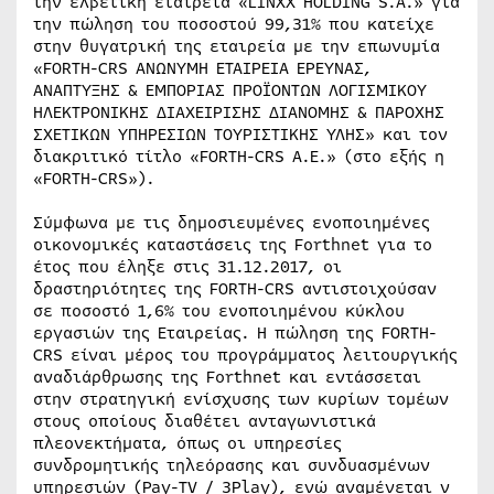
την ελβετική εταιρεία «LINXX HOLDING S.A.» για
την πώληση του ποσοστού 99,31% που κατείχε
στην θυγατρική της εταιρεία με την επωνυμία
«FORTH-CRS ΑΝΩΝΥΜΗ ΕΤΑΙΡΕΙΑ ΕΡΕΥΝΑΣ,
ΑΝΑΠΤΥΞΗΣ & ΕΜΠΟΡΙΑΣ ΠΡOΪΟΝΤΩΝ ΛΟΓΙΣΜΙΚΟΥ
ΗΛΕΚΤΡΟΝΙΚΗΣ ΔΙΑΧΕΙΡΙΣΗΣ ΔΙΑΝΟΜΗΣ & ΠΑΡΟΧΗΣ
ΣΧΕΤΙΚΩΝ ΥΠΗΡΕΣΙΩΝ ΤΟΥΡΙΣΤΙΚΗΣ ΥΛΗΣ» και τον
διακριτικό τίτλο «FORTH-CRS Α.Ε.» (στο εξής η
«FORTH-CRS»).
Σύμφωνα με τις δημοσιευμένες ενοποιημένες
οικονομικές καταστάσεις της Forthnet για το
έτος που έληξε στις 31.12.2017, οι
δραστηριότητες της FORTH-CRS αντιστοιχούσαν
σε ποσοστό 1,6% του ενοποιημένου κύκλου
εργασιών της Εταιρείας. Η πώληση της FORTH-
CRS είναι μέρος του προγράμματος λειτουργικής
αναδιάρθρωσης της Forthnet και εντάσσεται
στην στρατηγική ενίσχυσης των κυρίων τομέων
στους οποίους διαθέτει ανταγωνιστικά
πλεονεκτήματα, όπως οι υπηρεσίες
συνδρομητικής τηλεόρασης και συνδυασμένων
υπηρεσιών (Pay-TV / 3Play), ενώ αναμένεται ν