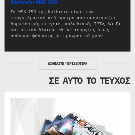
Kathrein MSK 150
Το MSK 150 της Kathrein είναι ένα
επαγγελματικό πεδιόμετρο που υποστηρίζει
δορυφορικά, επίγεια, καλωδιακά, IPTV, Wi-Fi
και οπτικά δίκτυα. Με λειτουργίες όπως
ανάλυση φάσματος σε πραγματικό χρόν…
ΔΙΑΒΑΣΤΕ ΠΕΡΙΣΣΟΤΕΡΑ
ΣΕ ΑΥΤΟ ΤΟ ΤΕΥΧΟΣ