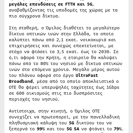
μεγάλες επενδύσεις σε FTTH και 5G
,
αναβαθμίζοντας τις υποδομές της χώρας με τα
πιο σύγχρονα δίκτυα.
Στη σταθερή, ο Όμιλος διαθέτει το μεγαλύτερο
δίκτυο οπτικών ινών στην Ελλάδα, το οποίο
καλύπτει πάνω από 2,1 εκατ. νοικοκυριά και
επιχειρήσεις και συνεχώς επεκτείνεται, με
στόχο να φτάσει τα 3,5 εκατ. έως το 2030. Σε
ό,τι αφορά την Κρήτη, η εταιρεία θα καλύψει
πάνω από το 80% του νησιού με δίκτυα οπτικών
ινών στα επόμενα χρόνια. Μεγάλο μέρος αυτού
του πλάνου αφορά στο έργο
UltraFast
Broadband
, μέσα από το οποίο αποκλειστικά ο
ΟΤΕ θα φέρει υπερυψηλές ταχύτητες έως 1Gbps
σε 600 οικισμούς στις πιο δυσπρόσιτες
περιοχές του νησιού.
Αντίστοιχα, στην κινητή, ο Όμιλος ΟΤΕ
συνεχίζει να πρωτοπορεί, με την πανελλαδική
πληθυσμιακή κάλυψη του
5G
δικτύου του να
ξεπερνά το
99%
και του
5G SA
να φτάνει το
79%
.