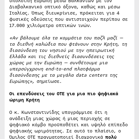
υπόλοιπη Ευρώπη μέσω Βαλκανίων με τον
Διαβαλκανικό οπτικό άξονα, καθώς και μέσω
Ιταλίας. Όπως διευκρίνισε, πρόκειται για 4
φυσικές οδεύσεις που αντιστοιχούν περίπου σε
17.000 χιλιόμετρα οπτικών ινών.
«Αν βάλουμε όλα τα κομμάτια του παζλ μαζί —
τα διεθνή καλώδια που φτάνουν στην Κρήτη, τη
διασύνδεση του νησιού με την ηπειρωτική
Ελλάδα και τις διεθνείς διασυνδέσεις της
χώρας με την Ευρώπη — συνθέτουμε μια
υπερσύγχρονη end-to-end πλατφόρμα
διασύνδεσης με τα μεγάλα
data
centers
της
Ευρώπης»,
σημείωσε.
Οι επενδύσεις του ΟΤΕ για μια πιο ψηφιακά
ώριμη Κρήτη
Ο κ. Κωνσταντινίδης υπογράμμισε ότι η
ανάδειξη μιας χώρας ή μιας περιοχής σε
ψηφιακό κόμβο προϋποθέτει και υψηλό επίπεδο
ψηφιακής ωριμότητας. Σε αυτό το πλαίσιο, ο
Όμιλος ΟΤΕ πραγματοποιεί διαχρονικά
πολύ