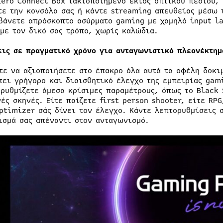
Zero Connect Box τακτοποιημένο εκτός οπτικού πεδίου, 
τε την κονσόλα σας ή κάντε streaming απευθείας μέσω 
βάνετε απρόσκοπτο ασύρματο gaming με χαμηλό input la
 με τον δικό σας τρόπο, χωρίς καλώδια.
εις σε πραγματικό χρόνο για ανταγωνιστικό πλεονέκτημ
τε να αξιοποιήσετε στο έπακρο όλα αυτά τα οφέλη δοκι
πει γρήγορο και διαισθητικό έλεγχο της εμπειρίας gam
 ρυθμίζετε άμεσα κρίσιμες παραμέτρους, όπως το Black 
νές σκηνές. Είτε παίζετε first person shooter, είτε RP
ptimizer σάς δίνει τον έλεγχο. Κάντε λεπτορυθμίσεις 
ισμά σας απέναντι στον ανταγωνισμό.