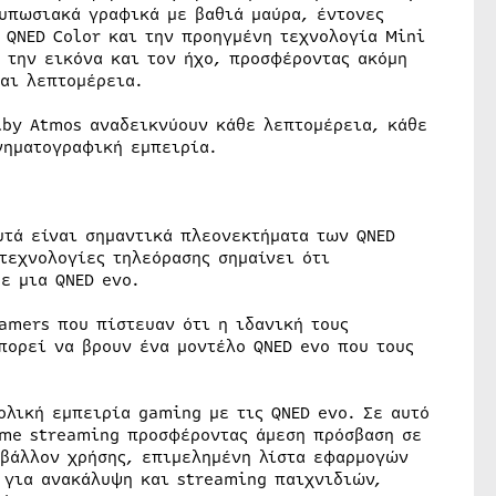
υπωσιακά γραφικά με βαθιά μαύρα, έντονες
QNED Color και την προηγμένη τεχνολογία Mini
 την εικόνα και τον ήχο, προσφέροντας ακόμη
αι λεπτομέρεια.
lby Atmos αναδεικνύουν κάθε λεπτομέρεια, κάθε
νηματογραφική εμπειρία.
υτά είναι σημαντικά πλεονεκτήματα των QNED
τεχνολογίες τηλεόρασης σημαίνει ότι
ε μια QNED evo.
gamers που πίστευαν ότι η ιδανική τους
πορεί να βρουν ένα μοντέλο QNED evo που τους
ολική εμπειρία gaming με τις QNED evo. Σε αυτό
ame streaming προσφέροντας άμεση πρόσβαση σε
ιβάλλον χρήσης, επιμελημένη λίστα εφαρμογών
b για ανακάλυψη και streaming παιχνιδιών,