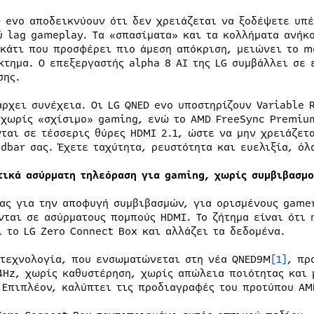
D evo αποδεικνύουν ότι δεν χρειάζεται να ξοδέψετε υπ
ύ lag gameplay. Τα «σπασίματα» και τα κολλήματα ανήκ
 κάτι που προσφέρει πιο άμεση απόκριση, μειώνει το m
κτημα. Ο επεξεργαστής alpha 8 AI της LG συμβάλλει σε 
σης.
άρχει συνέχεια. Οι LG QNED evo υποστηρίζουν Variable 
 χωρίς «σχίσιμο» gaming, ενώ το AMD FreeSync Premium
νται σε τέσσερις θύρες HDMI 2.1, ώστε να μην χρειάζετ
dbar σας. Έχετε ταχύτητα, ρευστότητα και ευελιξία, όλ
τικά ασύρματη τηλεόραση για gaming, χωρίς συμβιβασμο
ας για την αποφυγή συμβιβασμών, για ορισμένους gamer
νται σε ασύρματους πομπούς HDMI. Το ζήτημα είναι ότι 
ι το LG Zero Connect Box και αλλάζει τα δεδομένα.
 τεχνολογία, που ενσωματώνεται στη νέα QNED9M
[1]
, πρ
4Hz, χωρίς καθυστέρηση, χωρίς απώλεια ποιότητας και 
 Επιπλέον, καλύπτει τις προδιαγραφές του προτύπου A