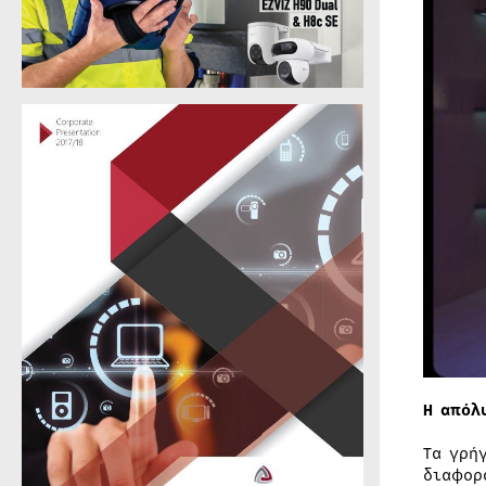
Η απόλ
Τα γρή
διαφορ