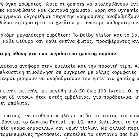
0% όγκο χρώματος, ώστε οι gamers να απολαμβάνουν εντ
ές κορυφώσεις και ζωντανά χρώματα, χάρη στο Dynamic 
ροηγμένοι αλγόριθμοι τεχνητής νοημοσύνης αναβαθμίζουν
θηλωτική εμπειρία παιχνιδιού με ανώτερη καθαρότητα κ
 ακόμη μεγαλύτερη εμβύθιση; Το Dolby Vision και το Do
, κάθε ψίθυρο και κάθε ακτίνα φωτός, προσφέροντας κι
τερη οθόνη για ένα μεγαλύτερο gaming σύμπαν
λευταία αναφορά στην ευελιξία και την προσιτή τιμή. Α
 ελκυστική τιμολόγηση σε σύγκριση με άλλες κορυφαίες 
ότεροι μπορούν να αναβαθμίσουν την εμπειρία gaming μ
α είναι εκτενής, με μεγέθη από 50 έως 100 ίντσες. Οι 
αση 65 ιντσών ήταν εκτός εμβέλειας, για παράδειγμα, μ
ζει απόλυτα.
ι επίσης ένα σταθερά υψηλό επίπεδο ποιότητας στη συν
μβάνεται το Gaming Portal της LG, που βελτιώνει το g
ρεία γκάμα δημοφιλών και νέων τίτλων. Με φιλικό περ
ατομικευμένες προτάσεις, αποτελεί το κεντρικό σας hu