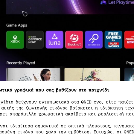
ωτικά γραφικά που σας βυθίζουν στο παιχνίδι
χνίδια δείχνουν εντυπωσιακά στα QNED evo, είτε παίζετ
 αυτής της ζωντανής εικόνας βρίσκεται η ιδιόκτητη τεχ
ρει απαράμιλλη χρωματική ακρίβεια και ρεαλιστική ποι
ίναι ιδιαίτερα σημαντικό σε οπτικά πλούσιους, κινηματ
ασμένη εικόνα που χαλά την εμβύθιση. Ευτυχώς, οι QNE