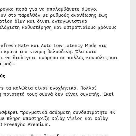
έρογκα ποσά για να απολαμβάνετε άψογο,
ουν στο παρελθόν με ρυθμούς ανανέωσης έως
otion blur και δίνει ανταγωνιστικό
ελάχιστη καθυστέρηση και αστραπιαίους χρόνους
Refresh Rate και Auto Low Latency Mode για
 κρατά την κίνηση βελούδινη. Όλα αυτά
αι να διαλέγετε ανάμεσα σε πολλές κονσόλες και
α μαζί.
ύς
s τα καλώδια είναι ενοχλητικά. Πολλοί
η ποιότητά τους συχνά δεν είναι συνεπής. Εκεί
οσφέρει πραγματικά ασύρματη συνδεσιμότητα 4K
με πλήρη υποστήριξη Dolby Vision και Dolby
MD FreeSync Premium.