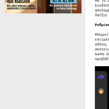
Με το 
Συνδέσ
απολαμ
Παίξτε
Ρυθμίσ
Μπορεί
επιτρέ
οθόνη,
σκοτει
Game O
προβάδ