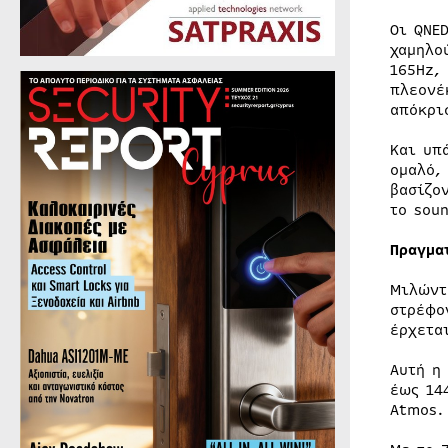
Οι QNE
χαμηλο
165Hz,
πλεονέ
απόκρι
Και υπ
ομαλό,
βασίζο
το soun
Πραγμα
Μιλώντ
στρέφο
έρχετα
Αυτή η
έως 14
Atmos.