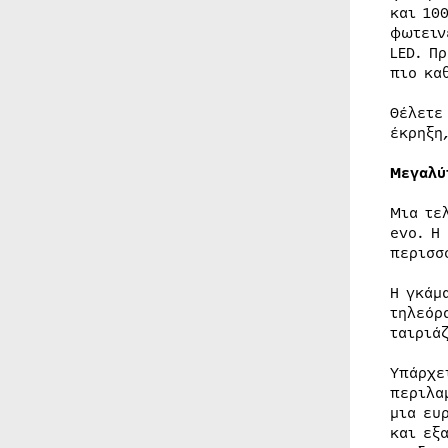
και 10
φωτειν
LED. Π
πιο κα
Θέλετε
έκρηξη
Μεγαλύ
Μια τε
evo. Η
περισσ
Η γκάμ
τηλεόρ
ταιριά
Υπάρχε
περιλα
μια ευ
και εξ