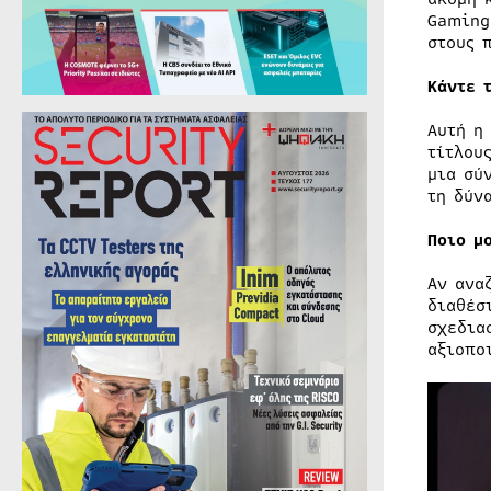
Gaming
στους 
Κάντε 
Αυτή η
τίτλου
μια σύ
τη δύν
Ποιο μ
Αν ανα
διαθέσ
σχεδια
αξιοπο