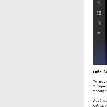
Εκθαμβ
Τα παι
πυρήνα
προσφέ
Αυτό ε
ξεθωρι