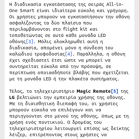
Η διαδικασία εγκατάστασης της σειράς All-in-
One Smart είναι ιδιαίτερα εύκολη και γρήγορη.
Οι χρήστες μπορούν να εγκαταστήσουν την οθόνη
ασφαλίζοντας τα δύο πλαίσια που
περιλαμβάνονται στο flight kit και
τοποθετώντας σε αυτά κάθε μονάδα LED
οθόνης
[3]
. Μόλις ολοκληρωθεί αυτή η
διαδικασία, απομένει μόνο η σύνδεση του
καλώδιού τροφοδοσίας
[4]
. Παράλληλα, η οθόνη
έχει σχεδιαστεί έτσι ώστε να μπορεί να
συντηρείται εύκολα από την πρόσοψη, σε
περίπτωση οποιασδήποτε βλάβης που σχετίζεται
με τη μονάδα LED ή την πλακέτα συστήματος.
Τέλος, το τηλεχειριστήριο
Magic Remote
[5]
της
LG
βελτιώνει την εμπειρία χρήσης της οθόνης.
Με τη διαισθητική διεπαφή του, οι χρήστες
μπορούν εύκολα να επιλέγουν και να
περιηγούνται στο μενού της οθόνης, όπως με τη
χρήση ενός ποντικιού. Ο δρομέας του
τηλεχειριστηρίου λειτουργεί επίσης ως δείκτης
λέιζερ, επιτρέποντας στους χρήστες να