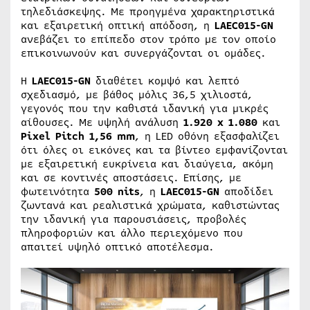
τηλεδιάσκεψης. Με προηγμένα χαρακτηριστικά
και εξαιρετική οπτική απόδοση, η
LAEC015-GN
ανεβάζει το επίπεδο στον τρόπο με τον οποίο
επικοινωνούν και συνεργάζονται οι ομάδες.
Η
LAEC
015-
GN
διαθέτει κομψό και λεπτό
σχεδιασμό, με βάθος μόλις 36,5 χιλιοστά,
γεγονός που την καθιστά ιδανική για μικρές
αίθουσες. Με υψηλή ανάλυση
1.920 x 1.080
και
Pixel Pitch 1,56 mm
, η LED οθόνη εξασφαλίζει
ότι όλες οι εικόνες και τα βίντεο εμφανίζονται
με εξαιρετική ευκρίνεια και διαύγεια, ακόμη
και σε κοντινές αποστάσεις. Επίσης, με
φωτεινότητα
500
nits
, η
LAEC
015-
GN
αποδίδει
ζωντανά και ρεαλιστικά χρώματα, καθιστώντας
την ιδανική για παρουσιάσεις, προβολές
πληροφοριών και άλλο περιεχόμενο που
απαιτεί υψηλό οπτικό αποτέλεσμα.