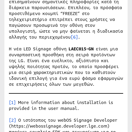
επισημαίνουν σημαντικές πληροφορίες κατά τη
διάρκεια παρουσιάσεων. Επιπλέον, το πρόσφατα
προστιθέμενο κουμπί “FREEZE” στο
τηλεχειριστήριο επιτρέπει στους χρήστες να
παγώσουν προσωρινά την οθόνη στον
υπολογιστή, ώστε να μην φαίνεται η διαδικασία
αλλαγής του περιεχομένου
[6]
.
Η νέα LED Signage οθόνη
LAEC
015-
GN
είναι μια
συναρπαστική προσθήκη στη σειρά προϊόντων
της LG. Είναι ένα ευέλικτο, αξιόπιστο και
υψηλής ποιότητας προϊόν, το οποίο προσφέρει
μια σειρά χαρακτηριστικών που το καθιστούν
ιδανική επιλογή για ένα ευρύ φάσμα εφαρμογών
σε επιχειρήσεις όλων των μεγεθών.
[1]
More information about installation is
provided in the user manual.
[2]
Ο ιστότοπος του webOS Signage Developer
(https://webossignage.developer.lge.com)
παρέχει εργαλεία SDK και τεκμηρίωση για τη