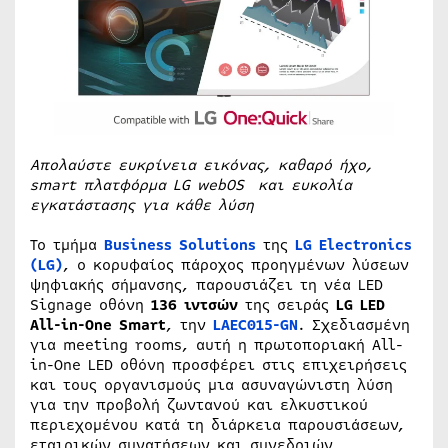
Απολαύστε ευκρίνεια εικόνας, καθαρό ήχο,
smart πλατφόρμα LG webOS και ευκολία
εγκατάστασης για κάθε λύση
Το τμήμα
Business Solutions
της
LG
Electronics
(LG)
, ο κορυφαίος πάροχος προηγμένων λύσεων
ψηφιακής σήμανσης, παρουσιάζει τη νέα LED
Signage οθόνη
136 ιντσών
της σειράς
LG LED
All-in-One Smart
, την
LAEC015-GN
. Σχεδιασμένη
για meeting rooms, αυτή η πρωτοποριακή All-
in-One LED οθόνη προσφέρει στις επιχειρήσεις
και τους οργανισμούς μια ασυναγώνιστη λύση
για την προβολή ζωντανού και ελκυστικού
περιεχομένου κατά τη διάρκεια παρουσιάσεων,
εταιρικών συνατήσεων και συνεδριών