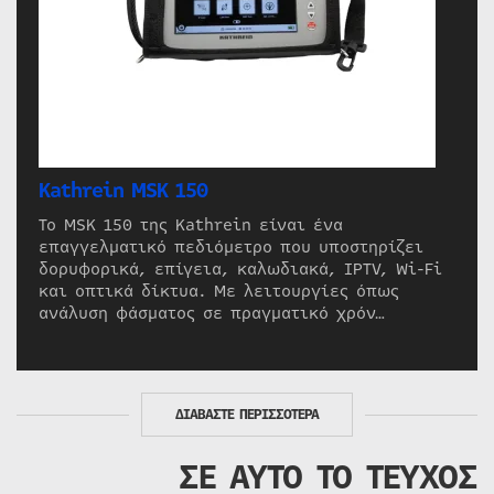
Kathrein MSK 150
Το MSK 150 της Kathrein είναι ένα
επαγγελματικό πεδιόμετρο που υποστηρίζει
δορυφορικά, επίγεια, καλωδιακά, IPTV, Wi-Fi
και οπτικά δίκτυα. Με λειτουργίες όπως
ανάλυση φάσματος σε πραγματικό χρόν…
ΔΙΑΒΑΣΤΕ ΠΕΡΙΣΣΟΤΕΡΑ
ΣΕ ΑΥΤΟ ΤΟ ΤΕΥΧΟΣ