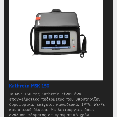
Kathrein MSK 150
Το MSK 150 της Kathrein είναι ένα
επαγγελματικό πεδιόμετρο που υποστηρίζει
δορυφορικά, επίγεια, καλωδιακά, IPTV, Wi-Fi
και οπτικά δίκτυα. Με λειτουργίες όπως
ανάλυση φάσματος σε πραγματικό χρόν…