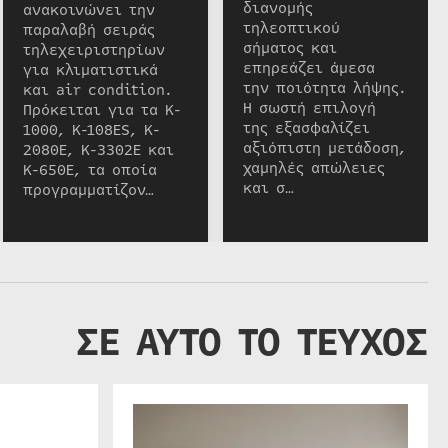
διανομής
ανακοινώνει την
τηλεοπτικού
παραλαβή σειράς
σήματος και
τηλεχειριστηρίων
επηρεάζει άμεσα
για κλιματιστικά
την ποιότητα λήψης.
και air condition.
Η σωστή επιλογή
Πρόκειται για τα K-
της εξασφαλίζει
1000, K-108ES, K-
αξιόπιστη μετάδοση,
2080E, K-3302E και
χαμηλές απώλειες
K-650E, τα οποία
και σ…
προγραμματίζον…
ΣΕ ΑΥΤΟ ΤΟ ΤΕΥΧΟΣ