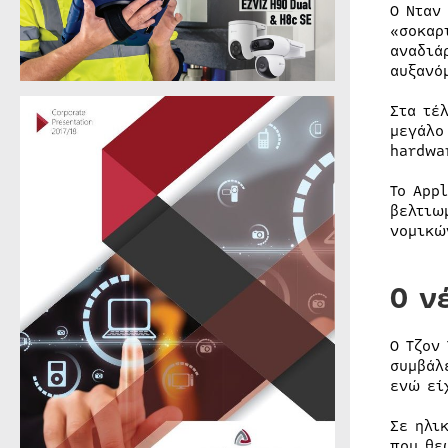
Ο Νταν
«σοκαρ
αναδιά
αυξανό
Στα τέ
μεγάλο
hardwa
Το App
βελτιω
νομικώ
Ο ν
Ο Τζον
συμβάλ
ενώ εί
Σε ηλι
που θε