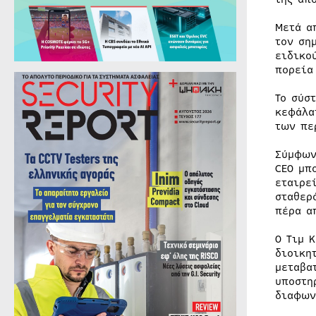
Μετά α
τον ση
ειδικο
πορεία
Το σύσ
κεφάλα
των πε
Σύμφων
CEO μπ
εταιρε
σταθερ
πέρα α
Ο Τιμ 
διοικη
μεταβα
υποστη
διαφων