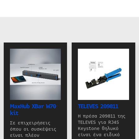
MaxHub XBar W70
TELEVES 209811
kit
Η πρέσα 209811 της
TELEVES για RJ45
Σε επιχειρήσεις
Keystone θηλυκό
όπου οι συσκέψεις
είναι ένα ειδικό
είναι πλέον