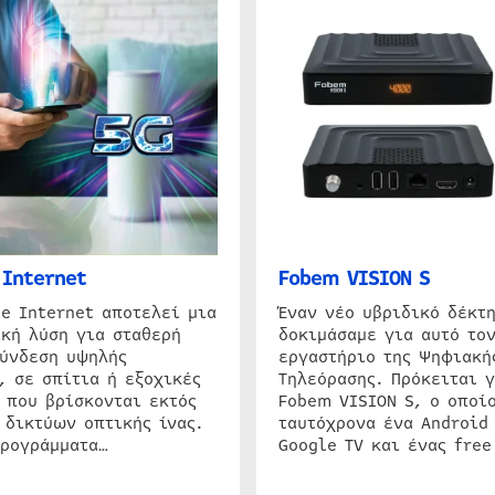
Internet
Fobem VISION S
e Internet αποτελεί μια
Έναν νέο υβριδικό δέκτ
κή λύση για σταθερή
δοκιμάσαμε για αυτό τον
σύνδεση υψηλής
εργαστήριο της Ψηφιακή
, σε σπίτια ή εξοχικές
Τηλεόρασης. Πρόκειται γ
 που βρίσκονται εκτός
Fobem VISION S, ο οποίο
 δικτύων οπτικής ίνας.
ταυτόχρονα ένα Android
προγράμματα…
Google TV και ένας free