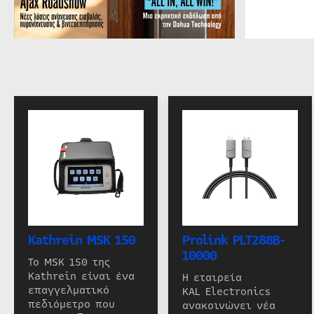
Kathrein MSK 150
Prolink PLT288B-
10000
Το MSK 150 της
Kathrein είναι ένα
Η εταιρεία
επαγγελματικό
KAL Electronics
πεδιόμετρο που
ανακοινώνει νέα