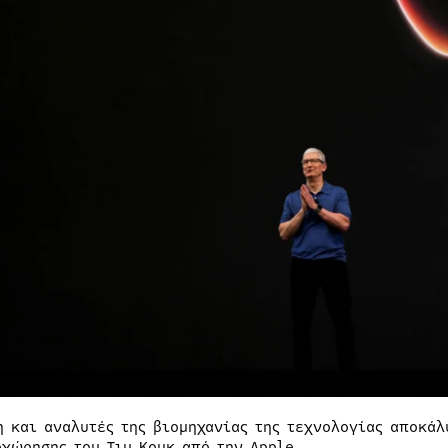
η και αναλυτές της βιομηχανίας της τεχνολογίας αποκά
οχώρησης του Τιμ Κουκ από την Apple.