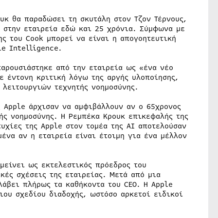
υκ θα παραδώσει τη σκυτάλη στον Τζον Τέρνους,
ι στην εταιρεία εδώ και 25 χρόνια. Σύμφωνα με
ης του Cook μπορεί να είναι η απογοητευτική
le Intelligence.
παρουσιάστηκε από την εταιρεία ως «ένα νέο
ε έντονη κριτική λόγω της αργής υλοποίησης,
 λειτουργιών τεχνητής νοημοσύνης.
 Apple άρχισαν να αμφιβάλλουν αν ο 65χρονος
τής νοημοσύνης. Η Ρεμπέκα Κρουκ επικεφαλής της
υχίες της Apple στον τομέα της AI αποτελούσαν
ένα αν η εταιρεία είναι έτοιμη για ένα μέλλον
μείνει ως εκτελεστικός πρόεδρος του
κές σχέσεις της εταιρείας. Μετά από μια
λάβει πλήρως τα καθήκοντα του CEO. Η Apple
ιου σχεδίου διαδοχής, ωστόσο αρκετοί ειδικοί