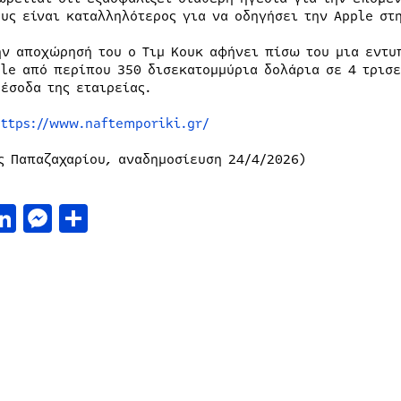
ους είναι καταλληλότερος για να οδηγήσει την Apple στ
ην αποχώρησή του ο Τιμ Κουκ αφήνει πίσω του μια εντυ
ple από περίπου 350 δισεκατομμύρια δολάρια σε 4 τρισ
 έσοδα της εταιρείας.
https://www.naftemporiki.gr/
ς Παπαζαχαρίου, αναδημοσίευση 24/4/2026)
acebook
LinkedIn
Messenger
Μοιραστείτε