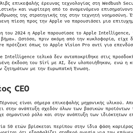
 Άιβς επικεφαλής έρευνας τεχνολογίας στη Wedbush Sec
ιστική» και νωρίτερη από το αναμενόμενο επισημαίνοντ
ρθρωσης της στρατηγικής της στην τεχνητή νοημοσύνη. Έ
μενη πίεση προς την Apple να παρουσιάσει μια επιτυχημ
λη του 2024 η Apple παρουσίασε το Apple Intelligence,
 βήμα». Ωστόσο, πριν ακόμη από την κυκλοφορία, είχε 
re πρότζεκτ όπως το Apple Vision Pro αντί για επενδύσ
le Intelligence τελικά δεν ανταποκρίθηκε στις προσδοκ
μένη έκδοση του Siri με AI, δεν υλοποιήθηκαν, ενώ η 
ν ζητημάτων με την Ευρωπαϊκή Ένωση.
έος CEO
 Τέρνους είναι σήμερα επικεφαλής μηχανικής υλικού. Απ
ει στην ανάπτυξη σχεδόν όλων των βασικών προϊόντων τ
χε σημαντικό ρόλο και στην ανάπτυξη των ιδιόκτητων ε
κία 50 ετών βρίσκεται περίπου στην ίδια φάση καριέρας
ωρείται ότι εξασφαλίζει σταθερή ηγεσία για την επόμε