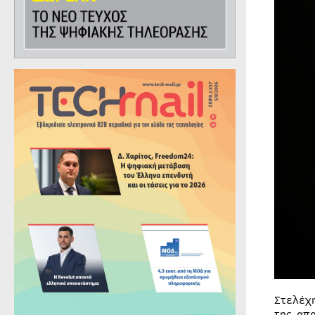
Στελέχ
της απ