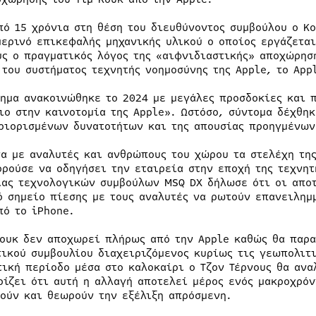
πό 15 χρόνια στη θέση του διευθύνοντος συμβούλου ο Κο
μερινό επικεφαλής μηχανικής υλικού ο οποίος εργάζετα
ύς ο πραγματικός λόγος της «αιφνιδιαστικής» αποχώρησ
 του συστήματος τεχνητής νοημοσύνης της Apple, το App
τημα ανακοινώθηκε το 2024 με μεγάλες προσδοκίες και 
ιο στην καινοτομία της Apple». Ωστόσο, σύντομα δέχθηκ
ριορισμένων δυνατοτήτων και της απουσίας προηγμένων
α με αναλυτές και ανθρώπους του χώρου τα στελέχη της
ορούσε να οδηγήσει την εταιρεία στην εποχή της τεχνη
ίας τεχνολογικών συμβούλων MSQ DX δήλωσε ότι οι αποτ
ό σημείο πίεσης με τους αναλυτές να ρωτούν επανειλημμ
πό το iPhone.
Κουκ δεν αποχωρεί πλήρως από την Apple καθώς θα παρα
τικού συμβουλίου διαχειριζόμενος κυρίως τις γεωπολιτι
τική περίοδο μέσα στο καλοκαίρι ο Τζον Τέρνους θα ανα
ρίζει ότι αυτή η αλλαγή αποτελεί μέρος ενός μακροχρόν
ούν και θεωρούν την εξέλιξη απρόσμενη.