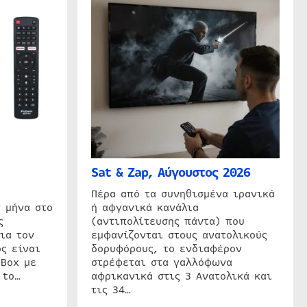
Sat & Zap, Αύγουστος 2026
η
Πέρα από τα συνηθισμένα ιρανικά
 μήνα στο
ή αφγανικά κανάλια
ς
(αντιπολίτευσης πάντα) που
ια τον
εμφανίζονται στους ανατολικούς
ς είναι
δορυφόρους, το ενδιαφέρον
 Box με
στρέφεται στα γαλλόφωνα
 to…
αφρικανικά στις 3 Ανατολικά και
τις 34…