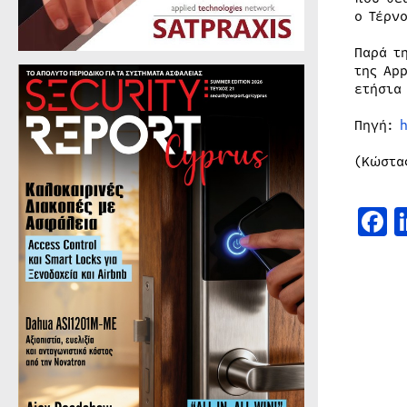
ο Τέρν
Παρά τ
της Ap
ετήσια
Πηγή:
(Κώστα
F