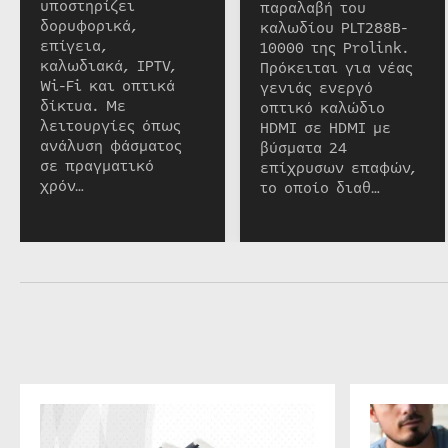
υποστηρίζει
παραλαβή του
δορυφορικά,
καλωδίου PLT288B-
επίγεια,
10000 της Prolink.
καλωδιακά, IPTV,
Πρόκειται για νέας
Wi-Fi και οπτικά
γενιάς ενεργό
δίκτυα. Με
οπτικό καλώδιο
λειτουργίες όπως
HDMI σε HDMI με
ανάλυση φάσματος
βύσματα 24
σε πραγματικό
επίχρυσων επαφών,
χρόν…
το οποίο διαθ…