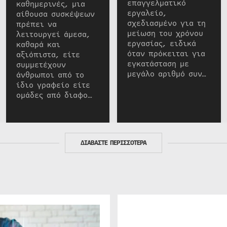
επαγγελματικό
καθημερινές, μια
εργαλείο,
αίθουσα συσκέψεων
σχεδιασμένο για τη
πρέπει να
μείωση του χρόνου
λειτουργεί άμεσα,
εργασίας, ειδικά
καθαρά και
όταν πρόκειται για
αξιόπιστα, είτε
εγκατάσταση με
συμμετέχουν
μεγάλο αριθμό συν…
άνθρωποι από το
ίδιο γραφείο είτε
ομάδες από διαφο…
ΔΙΑΒΑΣΤΕ ΠΕΡΙΣΣΟΤΕΡΑ