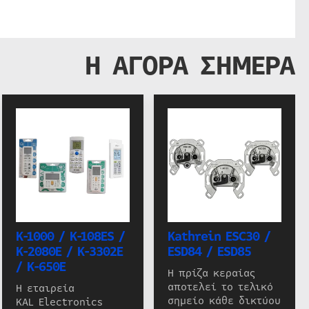
Η ΑΓΟΡΑ ΣΗΜΕΡΑ
K-1000 / K-108ES /
Kathrein ESC30 /
K-2080E / K-3302E
ESD84 / ESD85
/ K-650E
Η πρίζα κεραίας
αποτελεί το τελικό
Η εταιρεία
σημείο κάθε δικτύου
KAL Electronics