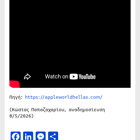
Πηγή:
https://appleworldhellas.com/
(Κώστας Παπαζαχαρίου, αναδημοσίευση
8/5/2026)
Facebook
LinkedIn
Messenger
Μοιραστείτε