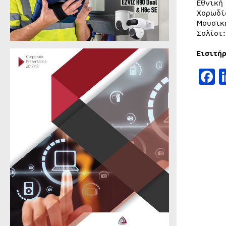
Εθνική
Χορωδί
Μουσικ
Σολίστ
Εισιτή
F