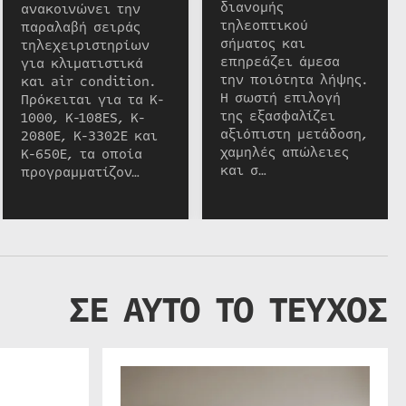
διανομής
ανακοινώνει την
τηλεοπτικού
παραλαβή σειράς
σήματος και
τηλεχειριστηρίων
επηρεάζει άμεσα
για κλιματιστικά
την ποιότητα λήψης.
και air condition.
Η σωστή επιλογή
Πρόκειται για τα K-
της εξασφαλίζει
1000, K-108ES, K-
αξιόπιστη μετάδοση,
2080E, K-3302E και
χαμηλές απώλειες
K-650E, τα οποία
και σ…
προγραμματίζον…
ΣΕ ΑΥΤΟ ΤΟ ΤΕΥΧΟΣ