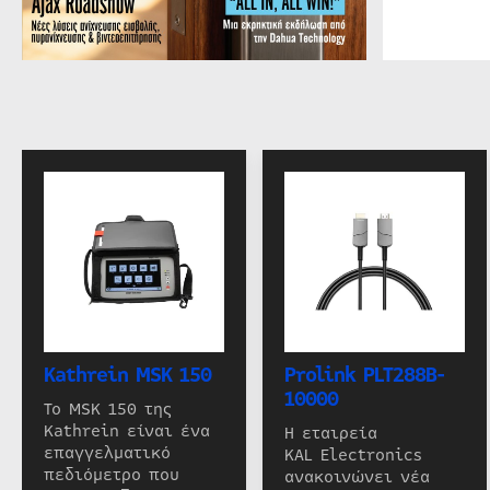
Kathrein MSK 150
Prolink PLT288B-
10000
Το MSK 150 της
Kathrein είναι ένα
Η εταιρεία
επαγγελματικό
KAL Electronics
πεδιόμετρο που
ανακοινώνει νέα