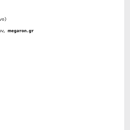
νο)
ών,
megaron.gr