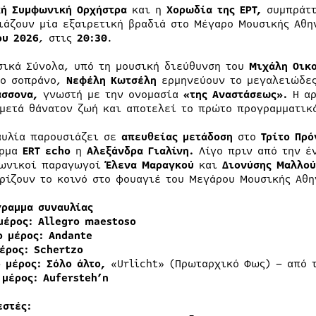
κή Συμφωνική Ορχήστρα
και η
Χορωδία της ΕΡΤ,
συμπράτ
ιάζουν μία εξαιρετική βραδιά στο Μέγαρο Μουσικής Αθη
ου 2026
, στις
20:30
.
σικά Σύνολα, υπό τη μουσική διεύθυνση του
Μιχάλη Οικ
ζο σοπράνο,
Νεφέλη Κωτσέλη
ερμηνεύουν το μεγαλειώδε
άσσονα,
γνωστή με την ονομασία
«της Αναστάσεως».
Η α
 μετά θάνατον ζωή και αποτελεί το πρώτο προγραμματικ
αυλία παρουσιάζει σε
απευθείας μετάδοση
στο
Τρίτο Πρ
όρμα
ERT εcho
η
Αλεξάνδρα Γιαλίνη.
Λίγο πριν από την έ
ωνικοί παραγωγοί
Έλενα Μαραγκού
και
Διονύσης Μαλλού
ρίζουν το κοινό στο φουαγιέ του Μεγάρου Μουσικής Αθη
γραμμα συναυλίας
μέρος: Allegro maestoso
ο μέρος: Andante
μέρος: Schertzo
 μέρος: Σόλο άλτο,
«Urlicht» (Πρωταρχικό Φως) – από 
 μέρος: Aufersteh’n
εστές: