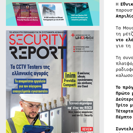
Η
Εθνι
παρουσ
Απριλί
Τα Μου
τη μέτ
ντο ελ
για τη
Τη συν
πλατφ
ραδιοφ
καλωσο
Το πρό
Πρώτο 
Δεύτερ
Τρίτο 
Τέταρτο
Πέμπτο
Συντελ