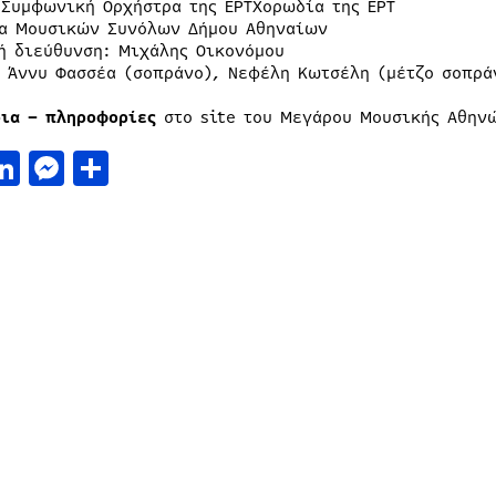
 Συμφωνική Ορχήστρα της ΕΡΤΧορωδία της ΕΡΤ
α Μουσικών Συνόλων Δήμου Αθηναίων
ή διεύθυνση: Μιχάλης Οικονόμου
: Άννυ Φασσέα (σοπράνο), Νεφέλη Κωτσέλη (μέτζο σοπρά
ρια – πληροφορίες
στο site του Μεγάρου Μουσικής Αθην
acebook
LinkedIn
Messenger
Μοιραστείτε