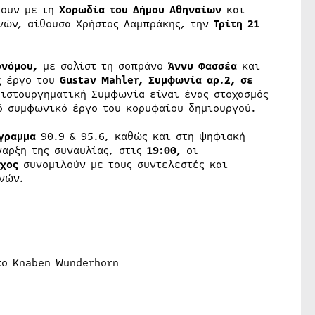
τουν με τη
Χορωδία του Δήμου Αθηναίων
και
νών, αίθουσα Χρήστος Λαμπράκης, την
Τρίτη 21
ονόμου,
με σολίστ τη σοπράνο
Άννυ Φασσέα
και
ς έργο του
Gustav
Mahler, Συμφωνία αρ.2
,
σε
ριστουργηματική Συμφωνία είναι ένας στοχασμός
ό συμφωνικό έργο του κορυφαίου δημιουργού.
όγραμμα
90.9 & 95.6, καθώς και στη ψηφιακή
ναρξη της συναυλίας, στις
19:00,
οι
χος
συνομιλούν με τους συντελεστές και
νών.
το Knaben Wunderhorn