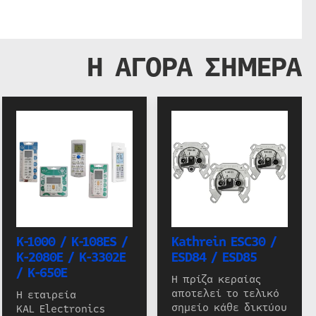
Η ΑΓΟΡΑ ΣΗΜΕΡΑ
K-1000 / K-108ES /
Kathrein ESC30 /
K-2080E / K-3302E
ESD84 / ESD85
/ K-650E
Η πρίζα κεραίας
αποτελεί το τελικό
Η εταιρεία
σημείο κάθε δικτύου
KAL Electronics