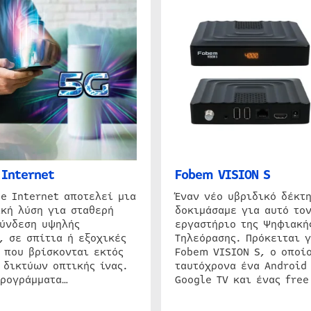
Internet
Fobem VISION S
e Internet αποτελεί μια
Έναν νέο υβριδικό δέκτ
κή λύση για σταθερή
δοκιμάσαμε για αυτό τον
σύνδεση υψηλής
εργαστήριο της Ψηφιακή
, σε σπίτια ή εξοχικές
Τηλεόρασης. Πρόκειται γ
 που βρίσκονται εκτός
Fobem VISION S, ο οποίο
 δικτύων οπτικής ίνας.
ταυτόχρονα ένα Android
προγράμματα…
Google TV και ένας free