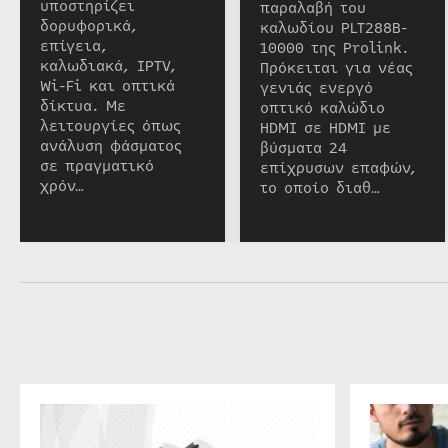
υποστηρίζει
παραλαβή του
δορυφορικά,
καλωδίου PLT288B-
επίγεια,
10000 της Prolink.
καλωδιακά, IPTV,
Πρόκειται για νέας
Wi-Fi και οπτικά
γενιάς ενεργό
δίκτυα. Με
οπτικό καλώδιο
λειτουργίες όπως
HDMI σε HDMI με
ανάλυση φάσματος
βύσματα 24
σε πραγματικό
επίχρυσων επαφών,
χρόν…
το οποίο διαθ…