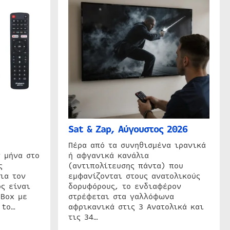
Sat & Zap, Αύγουστος 2026
η
Πέρα από τα συνηθισμένα ιρανικά
 μήνα στο
ή αφγανικά κανάλια
ς
(αντιπολίτευσης πάντα) που
ια τον
εμφανίζονται στους ανατολικούς
ς είναι
δορυφόρους, το ενδιαφέρον
 Box με
στρέφεται στα γαλλόφωνα
 to…
αφρικανικά στις 3 Ανατολικά και
τις 34…