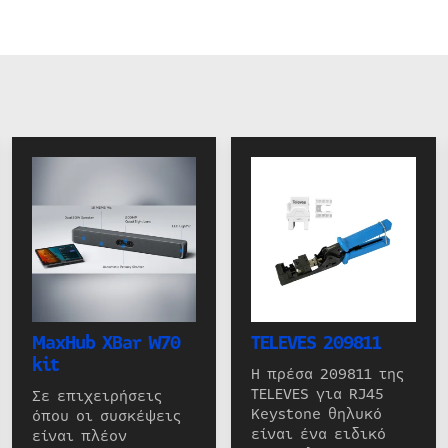
MaxHub XBar W70
TELEVES 209811
kit
Η πρέσα 209811 της
TELEVES για RJ45
Σε επιχειρήσεις
Keystone θηλυκό
όπου οι συσκέψεις
είναι ένα ειδικό
είναι πλέον