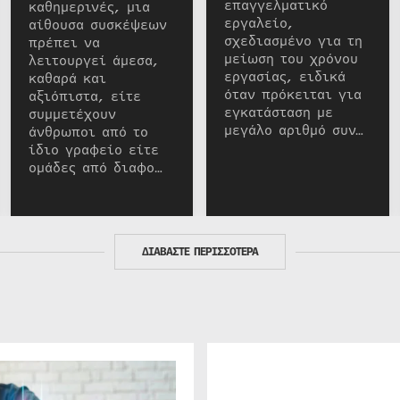
επαγγελματικό
καθημερινές, μια
εργαλείο,
αίθουσα συσκέψεων
σχεδιασμένο για τη
πρέπει να
μείωση του χρόνου
λειτουργεί άμεσα,
εργασίας, ειδικά
καθαρά και
όταν πρόκειται για
αξιόπιστα, είτε
εγκατάσταση με
συμμετέχουν
μεγάλο αριθμό συν…
άνθρωποι από το
ίδιο γραφείο είτε
ομάδες από διαφο…
ΔΙΑΒΑΣΤΕ ΠΕΡΙΣΣΟΤΕΡΑ