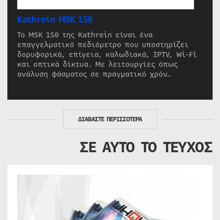
Kathrein MSK 150
Το MSK 150 της Kathrein είναι ένα
επαγγελματικό πεδιόμετρο που υποστηρίζει
δορυφορικά, επίγεια, καλωδιακά, IPTV, Wi-Fi
και οπτικά δίκτυα. Με λειτουργίες όπως
ανάλυση φάσματος σε πραγματικό χρόν…
ΔΙΑΒΑΣΤΕ ΠΕΡΙΣΣΟΤΕΡΑ
ΣΕ ΑΥΤΟ ΤΟ ΤΕΥΧΟΣ