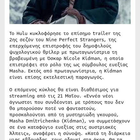
Το Hulu κυκλοφόρησε το επίσημο trailer της
2ης σεζόν του Nine Perfect Strangers, της
επερχόμενης επιστροφής του δημοφιλούς
ψυχολογικού θρίλερ με πρωταγωνίστρια τη
βραβευμένη με Όσκαρ Nicole Kidman, η οποία
επιστρέφει στο ρόλο της ως σύμβουλος ευεξίας
Masha. Εκτός από πρωταγωνίστρια, η Kidman
είναι επίσης εκτελεστική παραγωγός.
Ο επόμενος κύκλος θα είναι διαθέσιμος για
streaming από τις 21 Μαΐου. «Εννέα νέοι
άγνωστοι που συνδέονται με τρόπους που δεν
θα μπορούσαν ποτέ να φανταστούν,
προσκαλούνται από τη μυστηριώδη γκουρού,
Masha Dmitrichenko (Kidman), να συμμετάσχουν
σε ένα καταφύγιο ευεξίας στις αυστριακές
Άλπεις», αναφέρει η σύνοψη. «Κατά τη διάρκεια
μιας εβδομάδας, τους οδηγεί στα άκρα. Θα τα